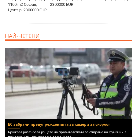
2300000 EUR
дава под наем, Двустаен апартамент, 55
НАЙ-ЧЕТЕНИ
m2 София, Младост 4, 650 EUR
ЕС забрани предупрежденията за камери за скорост
Брюксел развързва ръцете на правителствата за спиране на функции в
приложения като Waze и Google Maps