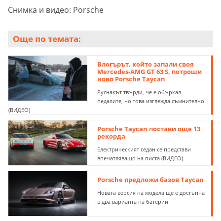
Снимка и видео: Porsche
Още по темата:
Влогърът, който запали своя
Mercedes-AMG GT 63 S, потроши
ново Porsche Taycan
Руснакът твърди, че е объркал
педалите, но това изглежда съмнително
(ВИДЕО)
Porsche Taycan постави още 13
рекорда
Електрическият седан се представи
впечатляващо на писта (ВИДЕО)
Porsche предложи базов Taycan
Новата версия на модела ще е достъпна
в два варианта на батерии