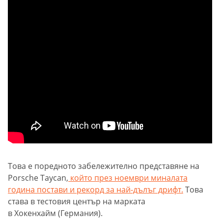
Това е поредното забележително представяне на
Porsche Taycan,
който през ноември миналата
година постави и рекорд за най-дълъг дрифт.
Това
става в тестовия център на марката
в Хокенхайм (Германия).