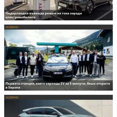
Нидерландия въвежда режим на тока заради
електромобилите
НОВИНИ
Първата станция, която зарежда EV за 5 минути, беше открита
в Европа
НОВИНИ