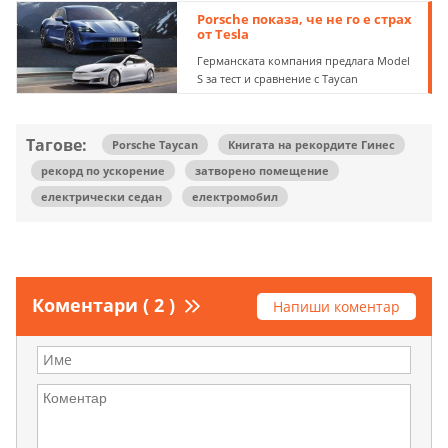
Porsche показа, че не го е страх
от Tesla
Германската компания предлага Model
S за тест и сравнение с Taycan
Тагове:
Porsche Taycan
Книгата на рекордите Гинес
рекорд по ускорение
затворено помещение
електрически седан
електромобил
Коментари ( 2 )
Напиши коментар