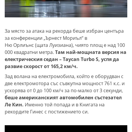
За място за атака на рекорда беше избран центъра
за конференции „Ърнест Мориъл“ в
Ню Орлиънс (щата Луизиана), чиято площ е над 100
000 квадратни метра.
Там най-мощната версия на
електрическия седан – Taycan Turbo S, успя да
развие скорост от 165,2 км/ч.
Зад волана на електромобила, който е оборудван с
две електромотора със съвкупна мощност 761 к.с. и
ускорява от 0 до 100 км/ч за по-малко от 3 секунди,
беше американският автомобилен състезател
Ле Кин.
Именно той попада и в Книгата на
рекордите Гинес с постижението си.