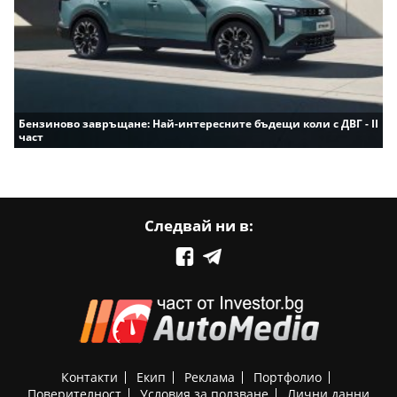
Бензиново завръщане: Най-интересните бъдещи коли с ДВГ - II
част
Следвай ни в:
Контакти
Екип
Реклама
Портфолио
Поверителност
Условия за ползване
Лични данни