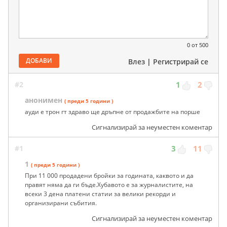
0
от 500
ДОБАВИ
Влез
|
Регистрирай се
#2
1
2
анонимен
( преди 5 години )
ауди е трон гт здраво ще дръпне от продажбите на порше
Сигнализирай за неуместен коментар
#1
3
11
1
( преди 5 години )
При 11 000 продадени бройки за годината, каквото и да
правят няма да ги бъде.Хубавото е за журналистите, на
всеки 3 дена платени статии за велики рекорди и
организирани събития.
Сигнализирай за неуместен коментар