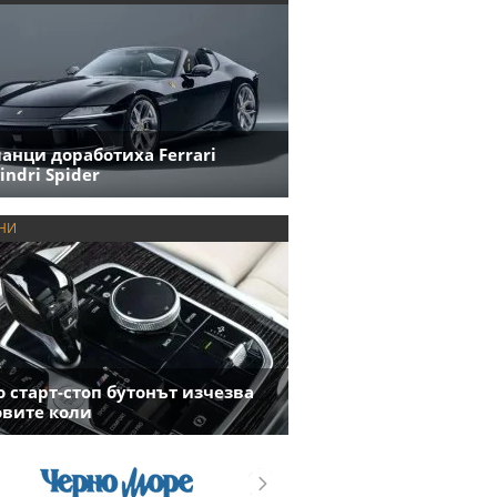
анци доработиха Ferrari
indri Spider
НИ
 старт-стоп бутонът изчезва
овите коли