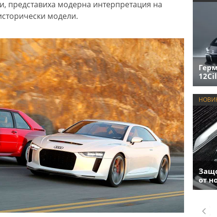
уги, представиха модерна интерпретация на
исторически модели.
Герм
12Cil
НОВИ
Защо
от н