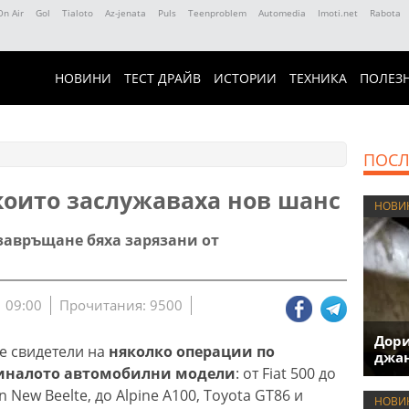
On Air
Gol
Tialoto
Az-jenata
Puls
Teenproblem
Automedia
Imoti.net
Rabota
НОВИНИ
ТЕСТ ДРАЙВ
ИСТОРИИ
ТЕХНИКА
ПОЛЕЗ
ПОСЛ
които заслужаваха нов шанс
НОВИ
завръщане бяха зарязани от
 09:00
Прочитания: 9500
Дори
е свидетели на
няколко операции по
джан
иналото автомобилни модели
: от Fiat 500 до
n New Beelte, до Alpine A100, Toyota GT86 и
НОВИ