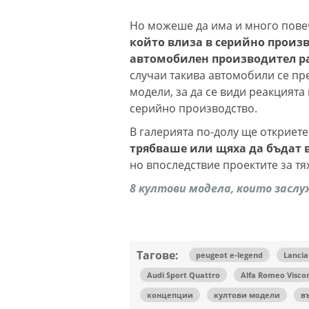
Но можеше да има и много пове
който влиза в серийно произв
автомобилен производител раз
случаи такива автомобили се пр
модели, за да се види реакцията
серийно производство.
В галерията по-долу ще откриет
трябваше или щяха да бъдат 
но впоследствие проектите за тя
8 култови модела, които заслу
Тагове:
peugeot e-legend
Lancia
Audi Sport Quattro
Alfa Romeo Viscon
концепции
култови модели
в