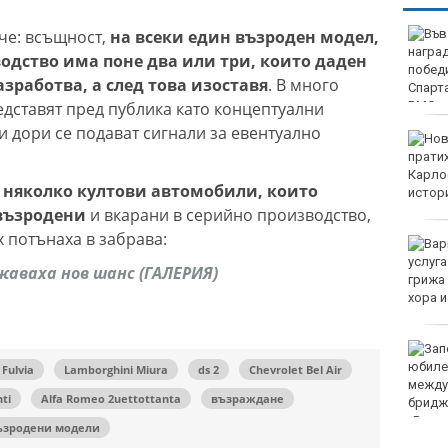
че: всъщност,
на всеки един възроден модел,
Във Варна наградиха
победителите в
одство има поне два или три, които даден
Спартакиадата на ВМС
работва, а след това изоставя
. В много
едставят пред публика като концептуални
 и дори се подават сигнали за евентуално
Нови правила пратиха
рекорд на Карлос
Насар в историята
е
няколко култови автомобили, които
възродени
и вкарани в серийно производство,
х потънаха в забрава:
Варна с нова услуга за
денонощна грижа за
жаваха нов шанс (ГАЛЕРИЯ)
възрастни хора и лица с
трайни увреждания
Започна юбилейният 50-
и международен бридж
 Fulvia
Lamborghini Miura
ds 2
Chevrolet Bel Air
фестивал „Варна“
ti
Alfa Romeo 2uettottanta
възраждане
ъзродени модели