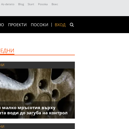
Az-deteto
Blog
Start
Posoka
Boec
НО
ПРОЕКТИ
ПОСОКИ
ВХОД
ЕДНИ
НИ
 малко мръсотия върху
та води до загуба на контрол
НИ