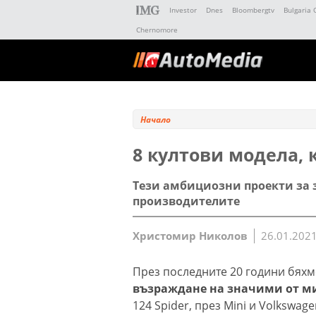
Investor
Dnes
Bloombergtv
Bulgaria 
Chernomore
Начало
8 култови модела, 
Тези амбициозни проекти за 
производителите
Христомир Николов
26.01.2021
През последните 20 години бяхм
възраждане на значими от м
124 Spider, през Mini и Volkswage