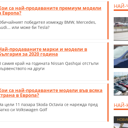
НАЙ-
Кои са най-продаваните премиум модели
в Европа?
Обичайният победител измежду BMW, Mercedes,
Audi... или може би Tesla?
Най-продаваните марки и модели в
България за 2020 година
В самия край на годината Nissan Qashqai отстъпи
първенството на други
Кои са най-продаваните модели във всяка
страна в Европа?
НАЙ-
На цели 11 пазара Skoda Octavia се нарежда пред
батко си Volkswagen Golf
НОВИ