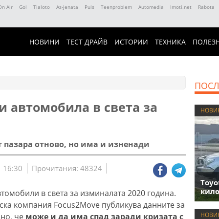
On Air
Gol
Tialoto
Az-jenata
Puls
Teenproblem
Automedia
Imoti.net
Rabota
НОВИНИ
ТЕСТ ДРАЙВ
ИСТОРИИ
ТЕХНИКА
ПОЛЕЗ
ПОСЛ
и автомобила в света за
НОВИ
 пазара отново, но има и изненади
 16:30
Прочитания: 48324
Toyo
кило
томобили в света за изминалата 2020 година.
ска компания Focus2Move публикува данните за
НОВИ
но, че
може и да има спад заради кризата с