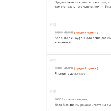
Предполагам за краварите пишеш, но
там станаха много чувствителни. Инач
#12
анонимен
( преди 5 години )
Абе а къде е Гоуфо? Нали беше дал и
вселената?
#11
анонимен
( преди 5 години )
Японците доминират.
#10
none
( преди 5 години )
Дядо Джо, ще им ракаже играта на ам