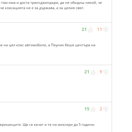
 там има и доста трансджендъри, да не обидиш някой, че
е класацията не е за държава, а за целия свят.
21
11
ме на цял клас автомобили, а Пеуник беше центъра на
21
9
15
2
ериканците. Ще се качат и те на миксери до 5 години.