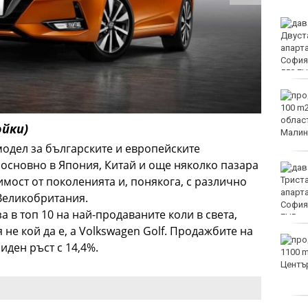
Продават за 10 милиона
долара топката,
вкарана от Марадона с
ръка
Варна отбелязва 147-
ата годишнина на
Военноморските сили
ойки)
модел за българските и европейските
а основно в Япония, Китай и още няколко пазара
Двоен ръст на чревните
имост от поколенията и, понякога, с различно
инфекции за седмица
във Варненско
 Великобритания.
за в топ 10 на най-продаваните коли в света,
 не кой да е, а Volkswagen Golf. Продажбите на
Вечерен крос ще се
иден ръст с 14,4%.
проведе тази събота в
Морската градина на
Варна