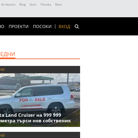
Az-deteto
Blog
Start
Posoka
Boec
НО
ПРОЕКТИ
ПОСОКИ
ВХОД
ЕДНИ
НИ
ta Land Cruiser на 999 999
метра търси нов собственик
НИ