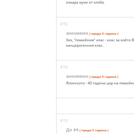
изкара мухи от злоба.
#15
анонимен
( преди 5 години )
Хех, "помийния" клас - клас за който
канцерогенния клас.
#14
анонимен
( преди 5 години )
Японското - 40 години цар на помийни
#13
До #4
( преди 5 години )