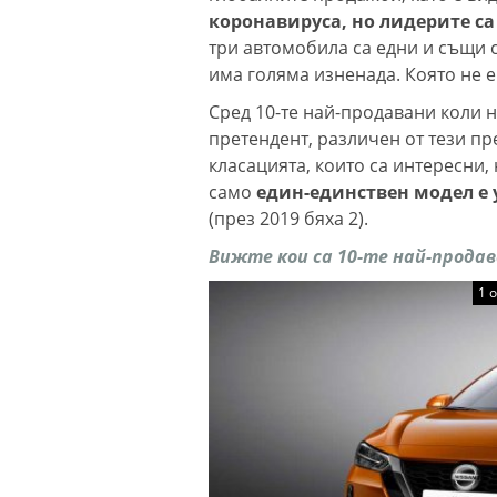
коронавируса, но лидерите с
три автомобила са едни и същи с
има голяма изненада. Която не е
Сред 10-те най-продавани коли 
претендент, различен от тези пр
класацията, които са интересни,
само
един-единствен модел е 
(през 2019 бяха 2).
Вижте кои са 10-те най-продав
1 