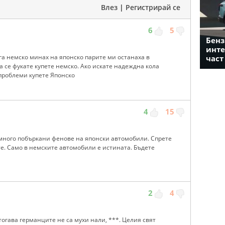
Влез
|
Регистрирай се
6
5
Бенз
инте
га немско минах на японско парите ми останаха в
част
а се фукате купете немско. Ако искате надеждна кола
 проблеми купете Японско
4
15
 много побъркани фенове на японски автомобили. Спрете
те. Само в немските автомобили е истината. Бъдете
2
4
 тогава германците не са мухи нали, ***. Целия свят