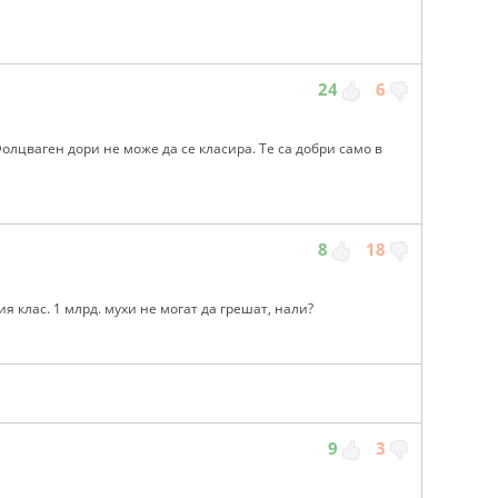
24
6
 Фолцваген дори не може да се класира. Те са добри само в
8
18
я клас. 1 млрд. мухи не могат да грешат, нали?
9
3