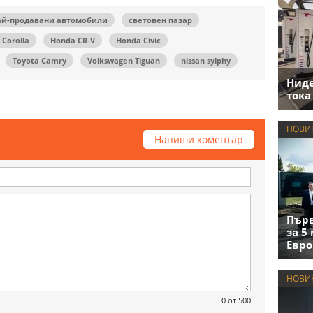
ай-продавани автомобили
световен пазар
 Corolla
Honda CR-V
Honda Civic
Toyota Camry
Volkswagen Tiguan
nissan sylphy
Нид
тока
НОВИ
Напиши коментар
Първ
за 5
Евро
НОВИ
0
от 500