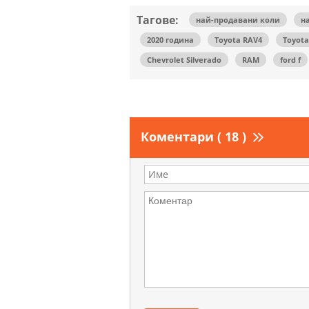
Тагове:
най-продавани коли
н
2020 година
Toyota RAV4
Toyota
Chevrolet Silverado
RAM
ford f
Коментари ( 18 )