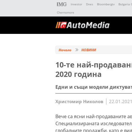
Investor
Dnes
Bloombergtv
Bulgaria 
Chernomore
Начало
НОВИНИ
10-те най-продаван
2020 година
Едни и същи модели диктуват
Христомир Николов
22.01.2021
Вече са ясни най-продаваните ав
Специализираната изследовател
глобалните продажби, като е вид