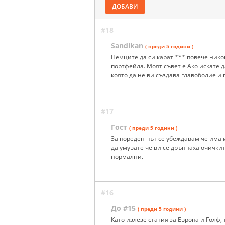
ДОБАВИ
#18
Sandikan
( преди 5 години )
Немците да си карат *** повече нико
портфейла. Моят съвет е Ако искате д
която да не ви създава главоболие и
#17
Гост
( преди 5 години )
За пореден път се убеждавам че има
да умувате че ви се дръпнаха очички
нормални.
#16
До #15
( преди 5 години )
Като излезе статия за Европа и Голф,