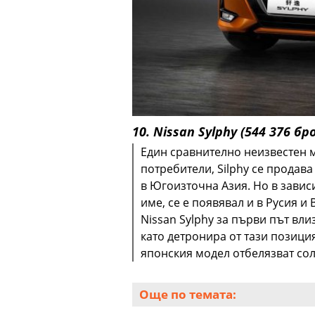
10. Nissan Sylphy (544 376 бр
Един сравнително неизвестен 
потребители, Silphy се продав
в Югоизточна Азия. Но в завис
име, се е появявал и в Русия и
Nissan Sylphy за първи път вли
като детронира от тази позиция
японския модел отбелязват сол
Още по темата: