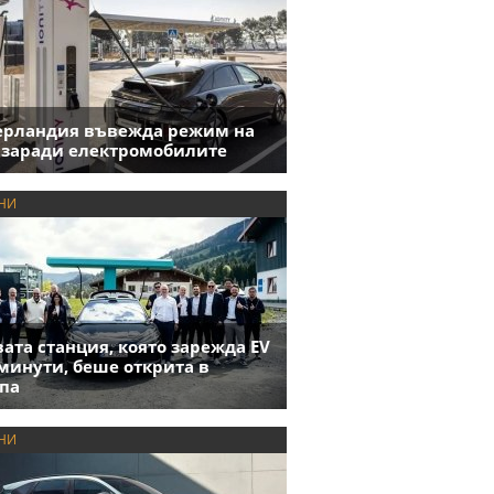
ерландия въвежда режим на
 заради електромобилите
НИ
ата станция, която зарежда EV
 минути, беше открита в
па
НИ