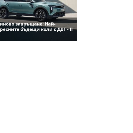
иново завръщане: Най-
ресните бъдещи коли с ДВГ - II