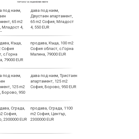
дава под наем,
Уулв
Двустаен апартамент,
Левс
65 m2 София, Младост
Свет
4, 550 EUR
продава, Къща, 100 m2
Дуна
София област, с.Горна
Малина, 79000 EUR
дава под наем, Тристаен
"Реч
апартамент, 125 m2
лига
София, Борово, 950 EUR
Арда
деня
продава, Сграда, 1100
Воин
m2 София, Център,
срещ
2300000 EUR
евро