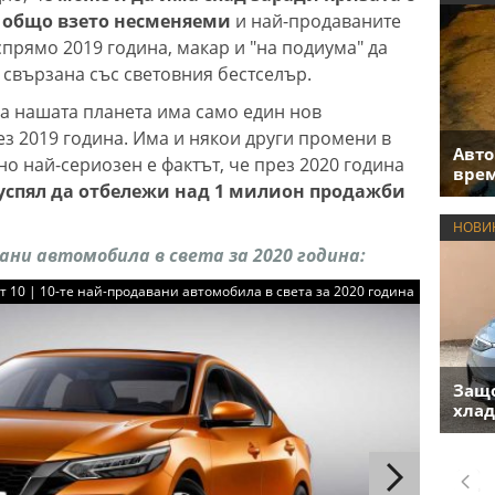
а общо взето несменяеми
и най-продаваните
прямо 2019 година, макар и "на подиума" да
 свързана със световния бестселър.
на нашата планета има само един нов
ез 2019 година. Има и някои други промени в
Авто
 но най-сериозен е фактът, че през 2020 година
врем
успял да отбележи над 1 милион продажби
НОВИ
ани автомобила в света за 2020 година:
от 10 | 10-те най-продавани автомобила в света за 2020 година
Защо
хлад