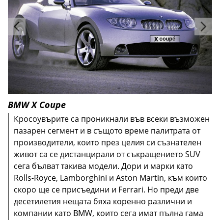
BMW X Coupe
Кросоувърите са проникнали във всеки възможен
пазарен сегмент и в същото време палитрата от
производители, които през целия си съзнателен
живот са се дистанцирали от съкращението SUV
сега бълват такива модели. Дори и марки като
Rolls-Royce, Lamborghini и Aston Martin, към които
скоро ще се присъедини и Ferrari. Но преди две
Очевидно тогавашният дизайнер на марката
десетилетия нещата бяха коренно различни и
Външният вид в този случай е най-маловажното
Концептът Alpha-T, който загатна за появата на
Питър Хорбъри и екипът му са свършили отлична
компании като BMW, които сега имат пълна гама
нещо - анатомията на високопроходимия
Основните технически характеристики новия
серийния модел Titan се получи интересен по
работа, след като посетителите ахнаха от