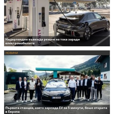
Нидерландия въвежда режим на тока заради
електромобилите
НОВИНИ
Първата станция, която зарежда EV за 5 минути, беше открита
в Европа