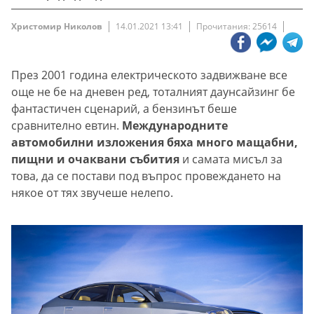
Христомир Николов
14.01.2021 13:41
Прочитания: 25614
През 2001 година електрическото задвижване все
още не бе на дневен ред, тоталният даунсайзинг бе
фантастичен сценарий, а бензинът беше
сравнително евтин.
Международните
автомобилни изложения бяха много мащабни,
пищни и очаквани събития
и самата мисъл за
това, да се постави под въпрос провеждането на
някое от тях звучеше нелепо.