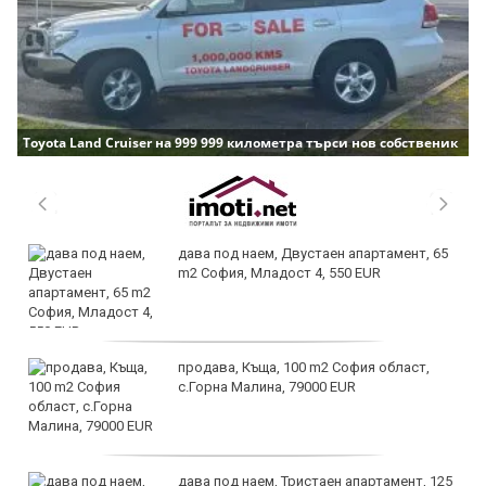
Toyota Land Cruiser на 999 999 километра търси нов собственик
дава под наем, Двустаен апартамент, 65
m2 София, Младост 4, 550 EUR
продава, Къща, 100 m2 София област,
с.Горна Малина, 79000 EUR
дава под наем, Тристаен апартамент, 125