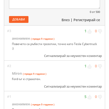
0
от 500
ДОБАВИ
Влез
|
Регистрирай се
#3
1
0
анонимен
( преди 5 години )
Повечето са ръбести грозотии, точно като Tesla Cybertruck
:)
Сигнализирай за неуместен коментар
#2
1
0
Miron
( преди 5 години )
Ford-ът е страхотен.
Сигнализирай за неуместен коментар
#1
5
0
анонимен
( преди 5 години )