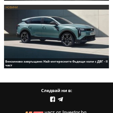
НОВИНИ
Бензиново завръщане: Най-интересните бъдещи коли с ДВГ - II
част
Следвай ни в: