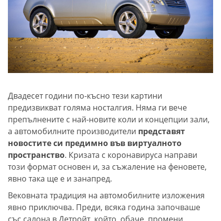
Двадесет години по-късно тези картини
предизвикват голяма носталгия. Няма ги вече
препълнените с най-новите коли и концепции зали,
а
автомобилните производители
представят
новостите си предимно във виртуалното
пространство
. Кризата с коронавируса направи
този формат основен и, за съжаление на феновете,
явно така ще е и занапред.
Вековната традиция на автомобилните изложения
явно приключва. Преди, всяка година започваше
със салона в Детройт, който, обаче, промени