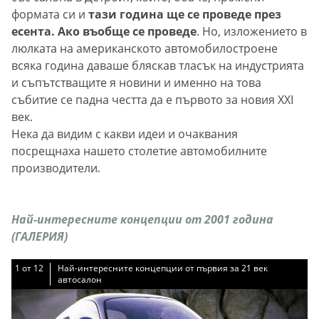
формата си и
тази година ще се проведе през
есента. Ако въобще се проведе
. Но, изложението в
люлката на американското автомобилостроене
всяка година даваше бляскав тласък на индустрията
и съпътстващите я новини и именно на това
събитие се падна честта да е първото за новия XXI
век.
Нека да видим
с какви идеи и очаквания
посрещнаха нашето столетие автомобилните
производители
.
Най-интересните концепции от 2001 година
(ГАЛЕРИЯ)
1
1
1
1
1
1
1
1
1
1
1
1
от
от
от
от
от
от
от
от
от
от
от
от
12
12
12
12
12
12
12
12
12
12
12
12
Най-интересните концепции от първия за 21 век
Най-интересните концепции от първия за 21 век
Най-интересните концепции от първия за 21 век
Най-интересните концепции от първия за 21 век
Най-интересните концепции от първия за 21 век
Най-интересните концепции от първия за 21 век
Най-интересните концепции от първия за 21 век
Най-интересните концепции от първия за 21 век
Най-интересните концепции от първия за 21 век
Най-интересните концепции от първия за 21 век
Най-интересните концепции от първия за 21 век
Най-интересните концепции от първия за 21 век
автосалон
автосалон
автосалон
автосалон
автосалон
автосалон
автосалон
автосалон
автосалон
автосалон
автосалон
автосалон