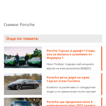
Снимки: Porsche
Още по темата:
Porche Taycan и дрифт? Става,
ако за волана е шампион от
Формула 1
Нико Розберг подкара най-мощната
версия на електромобила (ВИДЕО)
Porsche вече дори не крие
Taycan Cross Turismo
Комбито се различава от стандартния
модел и по увеличения пътен просвет
Porsche ще предложи поне 6
нови модела през 2021 година