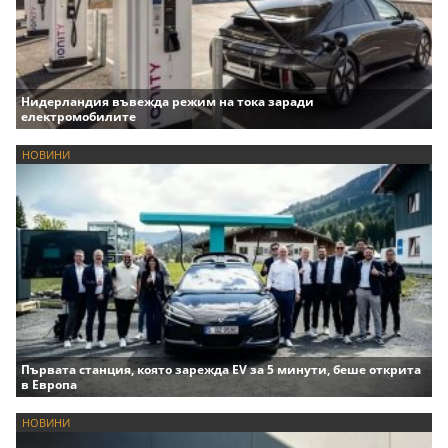
Нидерландия въвежда режим на тока заради
електромобилите
НОВИНИ
Първата станция, която зарежда EV за 5 минути, беше открита
в Европа
НОВИНИ