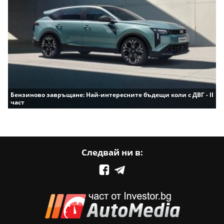
Бензиново завръщане: Най-интересните бъдещи коли с ДВГ - II
част
Следвай ни в: