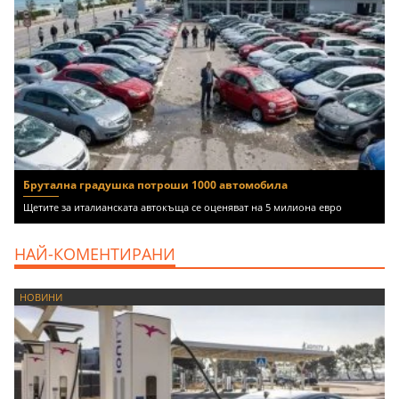
Брутална градушка потроши 1000 автомобила
Щетите за италианската автокъща се оценяват на 5 милиона евро
НАЙ-КОМЕНТИРАНИ
НОВИНИ