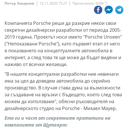
Петър Захариев
12.11.2020 15:27
Прочитания: 9268
Компанията Porsche реши да разкрие някои свои
секретни дизайнерски разработки от периода 2005-
2019 година. Проектът носи името "Porsche Unseen"
("Непоказвани Porsche"), като първият етап от него
е показването на концептуалните автомобила в
интернет, а след това те ще може да бъдат видяни и
наживо от всички желаещи.
"В нашите концептуални разработки ние невинаги
има за цел да доведем автомобила до серийно
производство. В случая става дума за възможности
за създаване на връзки с бъдещето, което след това
можем да използваме", обясни ръководителя на
дизайнерското студио на Porsche - Михаел Мауер.
Ето ги и част от секретните прототипи на
компанията от Щутгарт: