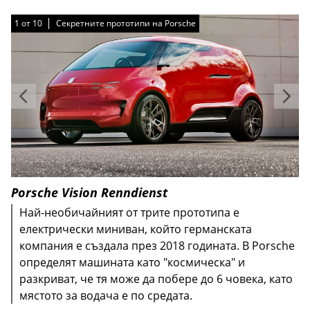
1
1
1
1
1
1
1
1
1
1
от
от
от
от
от
от
от
от
от
от
10
10
10
10
10
10
10
10
10
10
Секретните прототипи на Porsche
Секретните прототипи на Porsche
Секретните прототипи на Porsche
Секретните прототипи на Porsche
Секретните прототипи на Porsche
Секретните прототипи на Porsche
Секретните прототипи на Porsche
Секретните прототипи на Porsche
Секретните прототипи на Porsche
Секретните прототипи на Porsche
Porsche Vision Renndienst
Най-необичайният от трите прототипа е
електрически миниван, който германската
компания е създала през 2018 годината. В Porsche
определят машината като "космическа" и
разкриват, че тя може да побере до 6 човека, като
мястото за водача е по средата.