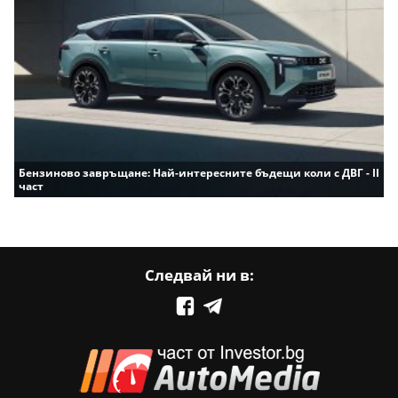
Бензиново завръщане: Най-интересните бъдещи коли с ДВГ - II
част
Следвай ни в: