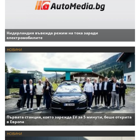
Нидерландия въвежда режим на тока заради
електромобилите
НОВИНИ
Първата станция, която зарежда EV за 5 минути, беше открита
в Европа
НОВИНИ