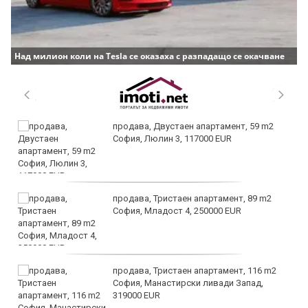
Над милион коли на Tesla се оказаха с разпадащо се окачване
продава, Двустаен апартамент, 59 m2
София, Люлин 3, 117000 EUR
продава, Тристаен апартамент, 89 m2
София, Младост 4, 250000 EUR
продава, Тристаен апартамент, 116 m2
София, Манастирски ливади Запад,
319000 EUR