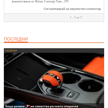
взаимствана от Rimac Concept Two....!!?!!
Сигнализирай за неуместен коментар
1 - 7 от 7
ПОСЛЕДНИ
НОВИНИ
Защо режим „P“ не замества ръчната спирачка