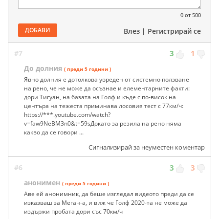
0
от 500
ДОБАВИ
Влез
|
Регистрирай се
#7
3
1
До долния
( преди 5 години )
Явно долния е дотолкова увреден от системно ползване
на рено, че не може да осъзнае и елементарните факти:
дори Тигуан, на базата на Голф и къде с по-висок на
центъра на тежеста приминава лосовия тест с 77км/ч:
https://***.youtube.com/watch?
v=faw9NeBM3n0&t=59sДокато за резила на рено няма
какво да се говори ...
Сигнализирай за неуместен коментар
#6
3
3
анонимен
( преди 5 години )
Аве ей анонимник, да беше изгледал видеото преди да се
изказваш за Меган-а, и виж че Голф 2020-та не може да
издържи пробата дори със 70км/ч