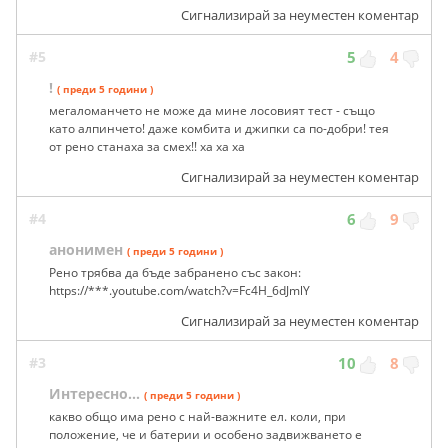
Сигнализирай за неуместен коментар
#5
5
4
!
( преди 5 години )
мегаломанчето не може да мине лосовият тест - също
като алпинчето! даже комбита и джипки са по-добри! тея
от рено станаха за смех!! ха ха ха
Сигнализирай за неуместен коментар
#4
6
9
анонимен
( преди 5 години )
Рено трябва да бъде забранено със закон:
https://***.youtube.com/watch?v=Fc4H_6dJmlY
Сигнализирай за неуместен коментар
#3
10
8
Интересно...
( преди 5 години )
какво общо има рено с най-важните ел. коли, при
положение, че и батерии и особено задвижването е