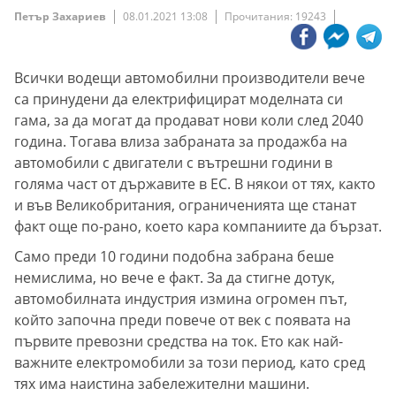
Петър Захариев
08.01.2021 13:08
Прочитания: 19243
Всички водещи автомобилни производители вече
са принудени да електрифицират моделната си
гама, за да могат да продават нови коли след 2040
година. Тогава влиза забраната за продажба на
автомобили с двигатели с вътрешни години в
голяма част от държавите в ЕС. В някои от тях, както
и във Великобритания, ограниченията ще станат
факт още по-рано, което кара компаниите да бързат.
Само преди 10 години подобна забрана беше
немислима, но вече е факт. За да стигне дотук,
автомобилната индустрия измина огромен път,
който започна преди повече от век с появата на
първите превозни средства на ток. Ето как най-
важните електромобили за този период, като сред
тях има наистина забележителни машини.