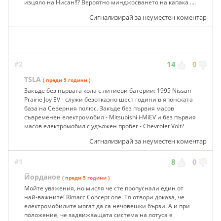
изцяло на Нисан!!? Вероятно минджосването на капака ....
Сигнализирай за неуместен коментар
#2
14
0
TSLA
( преди 5 години )
Закъде без първата кола с литиеви батерии: 1995 Nissan
Prairie Joy EV - служи безотказно шест години в японската
база на Северния полюс. Закъде без първия масов
съвременен електромобил - Mitsubishi i-MiEV и без първия
масов електромобил с удължен пробег - Chevrolet Volt?
Сигнализирай за неуместен коментар
#1
8
0
Йорданое
( преди 5 години )
Мойте уважения, но мисля че сте пропуснали един от
най-важните! Rimarc Concept one. Тя отвори доказа, че
електромобилите могат да са нечовешки бързи. А и при
положение, че задвижващата система на лотуса е