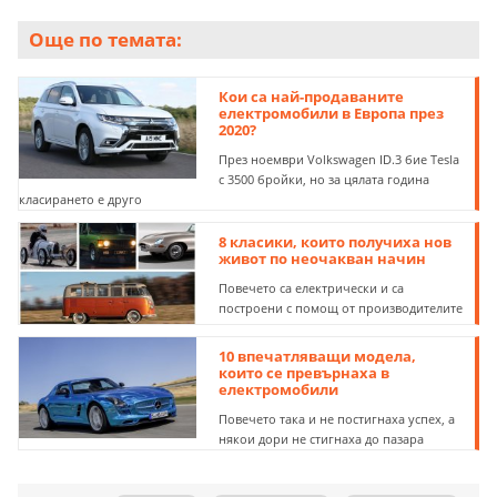
Още по темата:
Кои са най-продаваните
електромобили в Европа през
2020?
През ноември Volkswagen ID.3 бие Tesla
с 3500 бройки, но за цялата година
класирането е друго
8 класики, които получиха нов
живот по неочакван начин
Повечето са електрически и са
построени с помощ от производителите
10 впечатляващи модела,
които се превърнаха в
електромобили
Повечето така и не постигнаха успех, а
някои дори не стигнаха до пазара