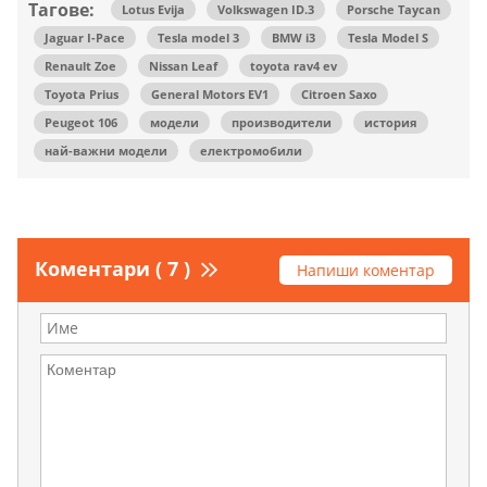
Тагове:
Lotus Evija
Volkswagen ID.3
Porsche Taycan
Jaguar I-Pace
Tesla model 3
BMW i3
Tesla Model S
Renault Zoe
Nissan Leaf
toyota rav4 ev
Toyota Prius
General Motors EV1
Citroen Saxo
Peugeot 106
модели
производители
история
най-важни модели
електромобили
Коментари ( 7 )
Напиши коментар