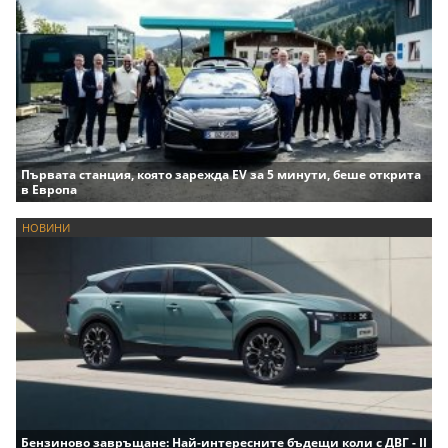
Първата станция, която зарежда EV за 5 минути, беше открита
в Европа
НОВИНИ
Бензиново завръщане: Най-интересните бъдещи коли с ДВГ - II