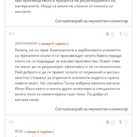
при производството и процента на рециклируемост на
материалите. Неща са много по сложни от колкото си
мислите.
Сигнализирай за неуместен коментар
#3
6
1
анонимен
( преди 5 години )
Колега, не си прав. Композитите и карбоновите елементи
са прекалено скъпи и се произвеждат много бавно поради
което не са подходщи за масово произвоство. Освен това
не могат да се рециклират ефективно и не са екологични.
Най доброто е да се правят колите от алуминий и високо
якостни стомани за отделните елементи където е нужна
повече якост. Не случайно Тесла избраха именно метала.
Илон Мъск както и много други инженери и специалисти
много пъти са коментирали тази тема. По добро от
метала няма
Сигнализирай за неуместен коментар
#2
4
6
RIM
( преди 5 години )