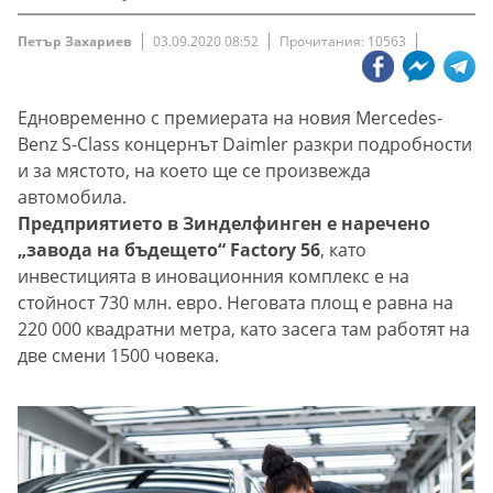
Петър Захариев
03.09.2020 08:52
Прочитания: 10563
Едновременно с премиерата на новия Mercedes-
Benz S-Class концернът Daimler разкри подробности
и за мястото, на което ще се произвежда
автомобила.
Предприятието в Зинделфинген е наречено
„завода на бъдещето“ Factory 56
, като
инвестицията в иновационния комплекс е на
стойност 730 млн. евро. Неговата площ е равна на
220 000 квадратни метра, като засега там работят на
две смени 1500 човека.