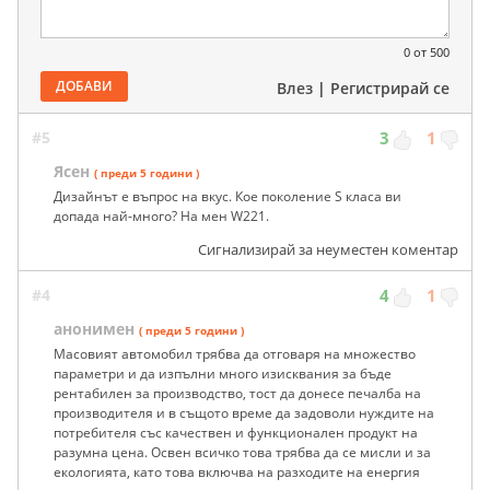
0
от 500
ДОБАВИ
Влез
|
Регистрирай се
#5
3
1
Ясен
( преди 5 години )
Дизайнът е въпрос на вкус. Кое поколение S класа ви
допада най-много? На мен W221.
Сигнализирай за неуместен коментар
#4
4
1
анонимен
( преди 5 години )
Масовият автомобил трябва да отговаря на множество
параметри и да изпълни много изисквания за бъде
рентабилен за производство, тост да донесе печалба на
производителя и в същото време да задоволи нуждите на
потребителя със качествен и функционален продукт на
разумна цена. Освен всичко това трябва да се мисли и за
екологията, като това включва на разходите на енергия