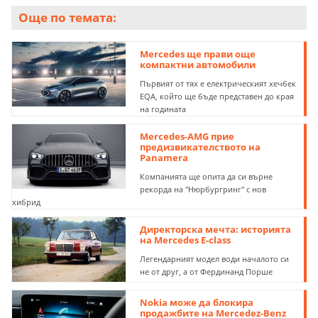
Още по темата:
Mercedes ще прави още
компактни автомобили
Първият от тях е електрическият хечбек
EQA, който ще бъде представен до края
на годината
Mercedes-AMG прие
предизвикателството на
Panamera
Компанията ще опита да си върне
рекорда на "Нюрбургринг" с нов
хибрид
Директорска мечта: историята
на Mercedes Е-class
Легендарният модел води началото си
не от друг, а от Фердинанд Порше
Nokia може да блокира
продажбите на Mercedez-Benz