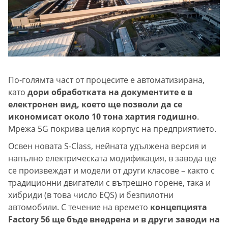
По-голямта част от процесите е автоматизирана,
като
дори обработката на документите е в
електронен вид, което ще позволи да се
икономисат около 10 тона хартия годишно
.
Мрежа 5G покрива целия корпус на предприятието.
Освен новата S-Class, нейната удължена версия и
напълно електрическата модификация, в завода ще
се произвеждат и модели от други класове – както с
традиционни двигатели с вътрешно горене, така и
хибриди (в това число EQS) и безпилотни
автомобили. С течение на времето
концепцията
Factory 56 ще бъде внедрена и в други заводи на