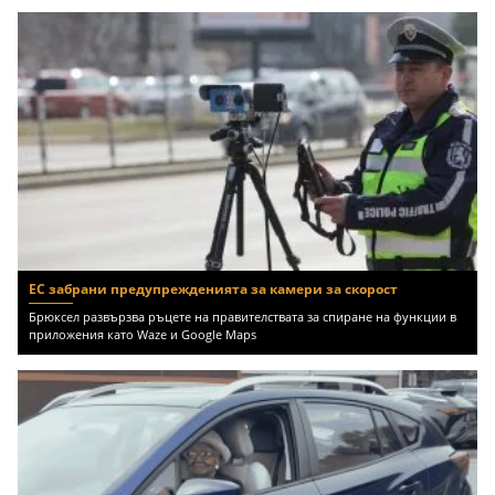
ЕС забрани предупрежденията за камери за скорост
Брюксел развързва ръцете на правителствата за спиране на функции в
приложения като Waze и Google Maps