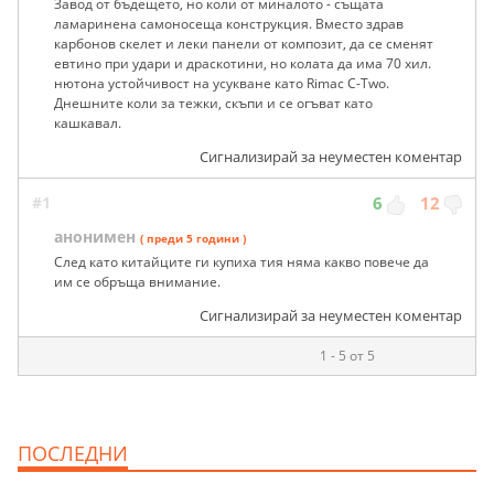
Завод от бъдещето, но коли от миналото - същата
ламаринена самоносеща конструкция. Вместо здрав
карбонов скелет и леки панели от композит, да се сменят
евтино при удари и драскотини, но колата да има 70 хил.
нютона устойчивост на усукване като Rimac C-Two.
Днешните коли за тежки, скъпи и се огъват като
кашкавал.
Сигнализирай за неуместен коментар
#1
6
12
анонимен
( преди 5 години )
След като китайците ги купиха тия няма какво повече да
им се обръща внимание.
Сигнализирай за неуместен коментар
1 - 5 от 5
ПОСЛЕДНИ