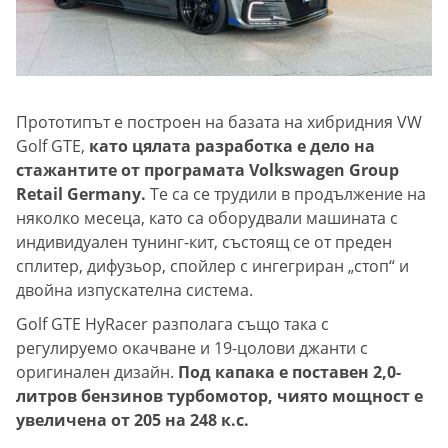
Прототипът е построен на базата на хибридния VW
Golf GTE,
като цялата разработка е дело на
стажантите от програмата Volkswagen Group
Retail Germany.
Те са се трудили в продължение на
няколко месеца, като са оборудвали машината с
индивидуален тунинг-кит, състоящ се от преден
сплитер, дифузьор, спойлер с ингегриран „стоп“ и
двойна изпускателна система.
Golf GTE HyRacer разполага също така с
регулируемо окачване и 19-цолови джанти с
оригинален дизайн.
Под капака е поставен 2,0-
литров бензинов турбомотор, чиято мощност е
увеличена от 205 на 248 к.с.