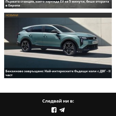
Първата станция, която зарежда EV за 5 минути, беше открита
в Европа
НОВИНИ
Бензиново завръщане: Най-интересните бъдещи коли с ДВГ - II
част
Следвай ни в: