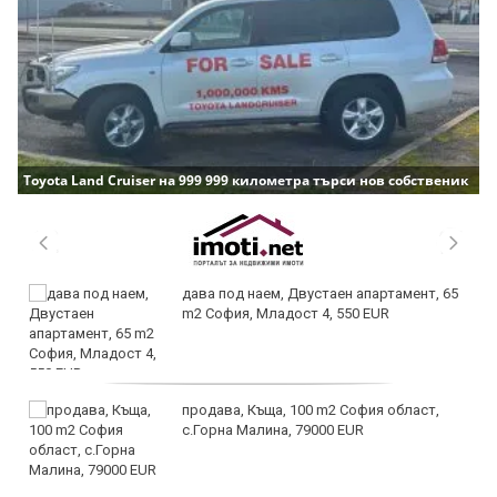
Toyota Land Cruiser на 999 999 километра търси нов собственик
дава под наем, Двустаен апартамент, 65
m2 София, Младост 4, 550 EUR
продава, Къща, 100 m2 София област,
с.Горна Малина, 79000 EUR