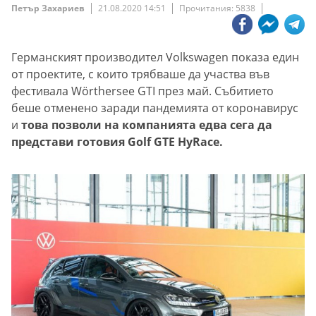
Петър Захариев
21.08.2020 14:51
Прочитания: 5838
Германският производител Volkswagen показа един
от проектите, с които трябваше да участва във
фестивала Wörthersee GTI през май. Събитието
беше отменено заради пандемията от коронавирус
и
това позволи на компанията едва сега да
представи готовия Golf GTE HyRace.