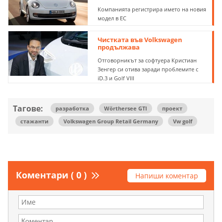
Компанията регистрира името на новия
модел в ЕС
Чистката във Volkswagen
продължава
Отговорникът за софтуера Кристиан
Зенгер си отива заради проблемите с
iD.3 и Golf VIII
Тагове:
разработка
Wörthersee GTI
проект
стажанти
Volkswagen Group Retail Germany
Vw golf
Коментари ( 0 )
Напиши коментар