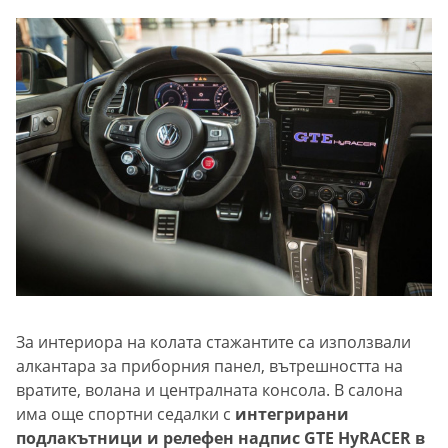
За интериора на колата стажантите са използвали
алкантара за приборния панел, вътрешността на
вратите, волана и централната консола. В салона
има още спортни седалки с
интегрирани
подлакътници и релефен надпис GTE HyRACER в