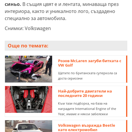
синьо.
В същия цвят е и лентата, минаваща през
интериора, както и уникалното лого, създадено
специално за автомобила.
Снимки: Volkswagen
Още по темата:
Розов McLaren загуби битката с
VW Golf
Щетите по британската суперкола са
доста сериозни
Най-добрите двигатели на
последните 20 години
Към тази подборка, на база на
наградите International Engine of the
Year, имаме и някои забележки
Volkswagen възражда Beetle
като електромобил