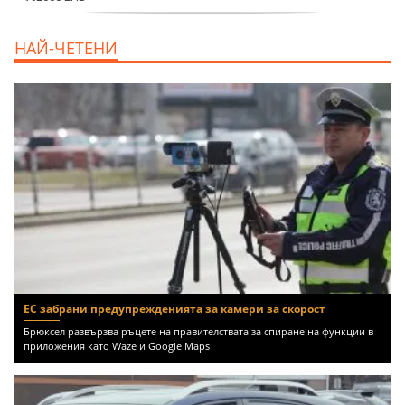
дава под наем, Двустаен апартамент, 70
НАЙ-ЧЕТЕНИ
m2 София, Манастирски Ливади, 800 EUR
ЕС забрани предупрежденията за камери за скорост
Брюксел развързва ръцете на правителствата за спиране на функции в
приложения като Waze и Google Maps