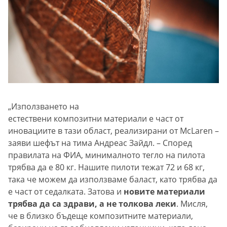
„Използването на
естествени композитни материали е част от
иновациите в тази област, реализирани от McLaren –
заяви шефът на тима Андреас Зайдл. – Според
правилата на ФИА, минималното тегло на пилота
трябва да е 80 кг. Нашите пилоти тежат 72 и 68 кг,
така че можем да използваме баласт, като трябва да
е част от седалката. Затова и
новите материали
трябва да са здрави, а не толкова леки
. Мисля,
че в близко бъдеще композитните материали,