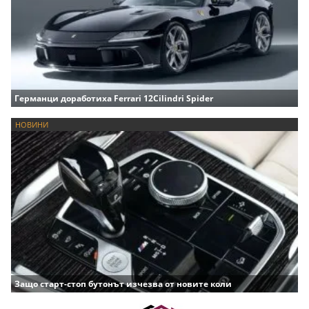
Германци доработиха Ferrari 12Cilindri Spider
НОВИНИ
Защо старт-стоп бутонът изчезва от новите коли