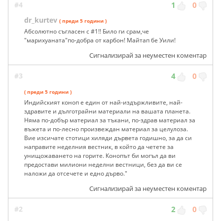
#4
1
0
dr_kurtev
( преди 5 години )
Абсолютно съгласен с #1!! Било ги срам,че
"марихуаната"по-добра от карбон! Майтап бе Уили!
Сигнализирай за неуместен коментар
#3
4
0
( преди 5 години )
Индийският коноп е един от най-издържливите, най-
здравите и дълготрайни материали на вашата планета.
Няма по-добър материал за тъкани, по-здрав материал за
въжета и по-лесно произвеждан материал за целулоза.
Вие изсичате стотици хиляди дървета годишно, за да си
направите неделния вестник, в който да четете за
унищожаването на горите. Конопът би могъл да ви
предостави милиони неделни вестници, без да ви се
наложи да отсечете и едно дърво."
Сигнализирай за неуместен коментар
#2
2
0