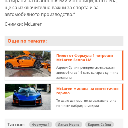
базирани на възобновяеми източници, като лена,
ще са изключително важни за спорта и за
автомобилното производство.”
Снимки: McLaren
Още по темата:
Пилот от Формула 1 потроши
McLaren Senna LM
Адриан Сутил превърна свръхредкия
автомобил за 1.6 млн. долара в купчина
ламарини
McLaren минава на синтетично
гориво
То щяло да помогне за създаването на
по-чисти хибридни модели
Тагове:
Формула 1
Ландо Норис
Карлос Сайнц