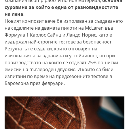
компания Bcomp работи по нов материал,
основна
суровина за който е една от разновидностите
на лена
.
Новият композит вече бе използван за създаването
на седалките на двамата пилоти на McLaren във
Формула 1 Карлос Сайнц и Ландо Норис, като е
издържал най-строгите тестове за безопасност.
Резултатът е седалки, които отговарят на
изискванията за здравина и устойчивост, но при
производството на които се отделят 75% по-ниски
емисии на въглероден двуокис. И които са били
изпитани по време на предсезонните тестове в
Барселона през февруари.