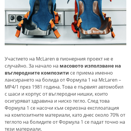
Участието на McLaren в пионерния проект не е
случайно. За начало на
масовото използване
на
въглеродните композити
се приема именно
лансирането на болида от Формула 1 на McLaren –
MP4/1 през 1981 година. Това е първият автомобил
с шаси и корпус от въглеродни нишки, които
осигуряват здравина и ниско тегло. След това
Формула 1 се насочи към сериозна експлоатация
на композитните материали, като днес около 70% от
теглото на болидите от Формула 1 се падат точно на
тези материали.