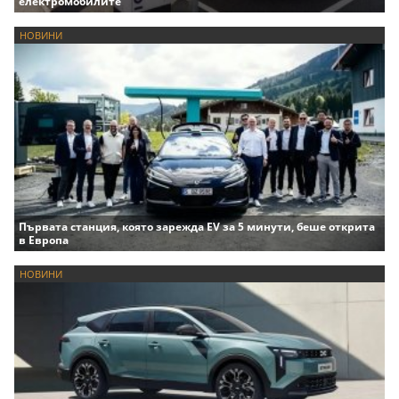
електромобилите
НОВИНИ
Първата станция, която зарежда EV за 5 минути, беше открита
в Европа
НОВИНИ