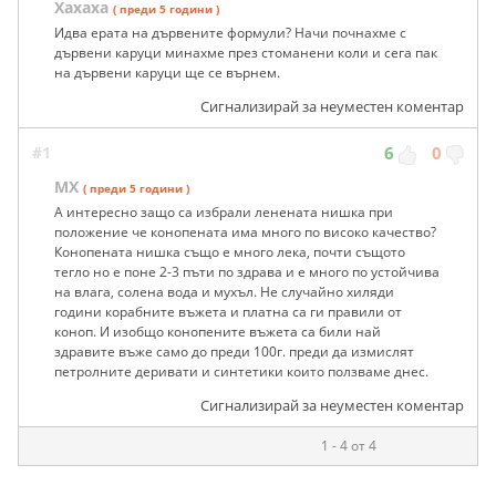
Хахаха
( преди 5 години )
Идва ерата на дървените формули? Начи почнахме с
дървени каруци минахме през стоманени коли и сега пак
на дървени каруци ще се върнем.
Сигнализирай за неуместен коментар
#1
6
0
МХ
( преди 5 години )
А интересно защо са избрали ленената нишка при
положение че конопената има много по високо качество?
Конопената нишка също е много лека, почти същото
тегло но е поне 2-3 пъти по здрава и е много по устойчива
на влага, солена вода и мухъл. Не случайно хиляди
години корабните въжета и платна са ги правили от
коноп. И изобщо конопените въжета са били най
здравите въже само до преди 100г. преди да измислят
петролните деривати и синтетики които ползваме днес.
Сигнализирай за неуместен коментар
1 - 4 от 4