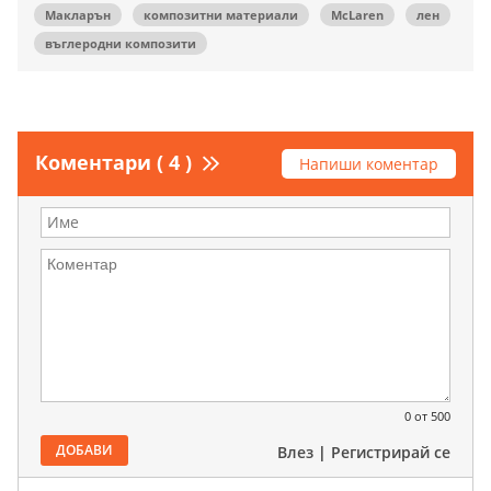
Макларън
композитни материали
McLaren
лен
въглеродни композити
Коментари ( 4 )
Напиши коментар
0
от 500
ДОБАВИ
Влез
|
Регистрирай се