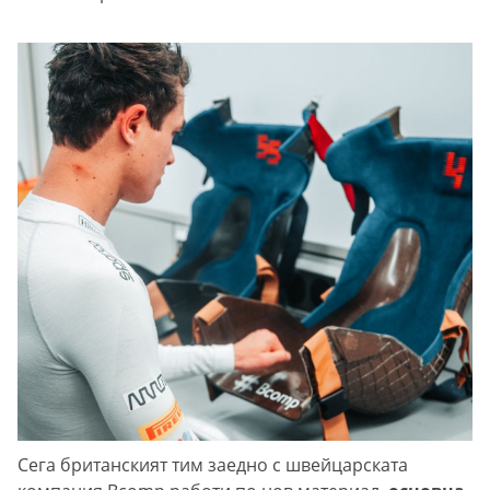
Сега британският тим заедно с швейцарската