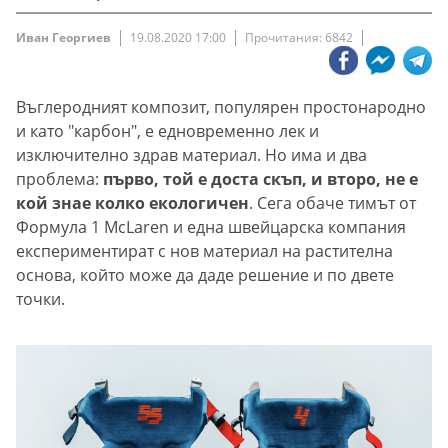
Иван Георгиев
19.08.2020 17:00
Прочитания: 6842
Въглеродният композит, популярен простонародно
и като "карбон", е едновременно лек и
изключително здрав материал. Но има и два
проблема:
първо, той е доста скъп, и второ, не е
кой знае колко екологичен
. Сега обаче тимът от
Формула 1 McLaren и eдна швейцарска компания
експериментират с нов материал на растителна
основа, който може да даде решение и по двете
точки.