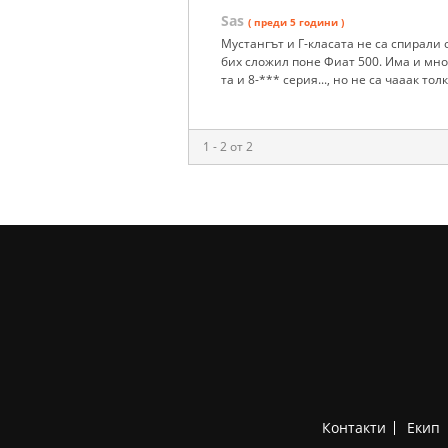
Sas
( преди 5 години )
Мустангът и Г-класата не са спирали 
бих сложил поне Фиат 500. Има и мног
та и 8-*** серия..., но не са чааак то
1 - 2 от 2
Контакти
Екип