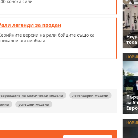
300 конски сили
Рали легенди за продан
Серийните версии на рали бойците също са
Нид
уникални автомобили
тока
НОВИ
възраждане на класически модели
легендарни модели
Първ
за 5
пании
успешни модели
Евро
НОВИ