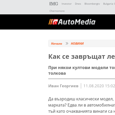
Investor
Dnes
Bloombergtv
Bulgaria 
Chernomore
Начало
НОВИНИ
Как се завръщат л
При някои култови модели тов
толкова
Иван Георгиев
11.08.2020 15:0
Да възродиш класически модел, 
марката? Едва ли в автомобилна
тъй като очакванията винаги са