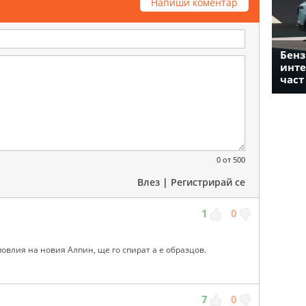
Напиши коментар
Бенз
инте
част
0
от 500
Влез
|
Регистрирай се
1
0
овлия на новия Алпин, ще го спират а е образцов.
7
0