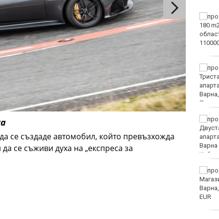
Винисиус Жуниор
преподписа с Реал
(Мадрид)
ЦСКА удари с 3:0 Макаби
като гост
Тъжна вест! Почина
ra
голямо име в
 да се създаде автомобил, който превъзхожда
медицината
 да се съживи духа на „експреса за
Златото стигна до 4295
долара за унция