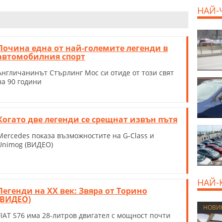
НАЙ-
Почина една от най-големите легенди в
автомобилния спорт
Англичанинът Стърлинг Мос си отиде от този свят
на 90 години
Когато две легенди се срещнат извън пътя
Mercedes показа възможностите на G-Class и
Unimog (ВИДЕО)
НАЙ-
Легенди на XX век: Звяра от Торино
(ВИДЕО)
НОВИ
FIAT S76 има 28-литров двигател с мощност почти