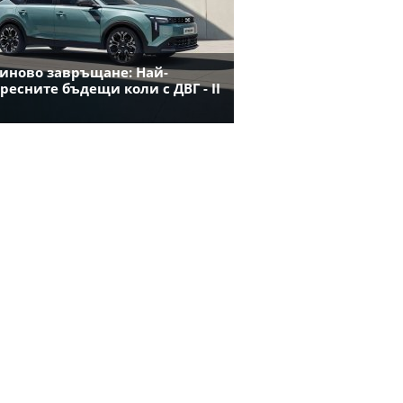
иново завръщане: Най-
ресните бъдещи коли с ДВГ - II