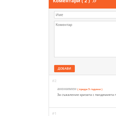
Коментари ( 2 )
ДОБАВИ
#2
анонимен
( преди 5 години )
За съжаление кризата с пандемията п
#1