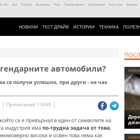
On Air
Gol
Tialoto
Az-jenata
Puls
Teenproblem
Automedia
Imoti.net
Rabota
НОВИНИ
ТЕСТ ДРАЙВ
ИСТОРИИ
ТЕХНИКА
ПОЛЕЗ
ПОСЛ
егендарните автомобили?
НОВИ
а се получи успешно, при други - не чак
2
Прочитания: 13490
Дори
който се е превърнал в един от символите на
джан
та индустрия има
по-трудна задача от това
,
 неимоверно високи и освен това няма как
НОВИ