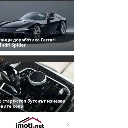
анци доработиха Ferrari
indri Spider
НИ
 старт-стоп бутонът изчезва
овите коли