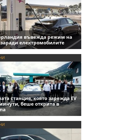
ерландия въвежда режим на
 заради електромобилите
НИ
ата станция, която зарежда EV
 минути, беше открита в
па
НИ