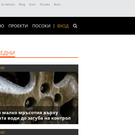
Az-deteto
Blog
Start
Posoka
Boec
НО
ПРОЕКТИ
ПОСОКИ
ВХОД
ЕДНИ
НИ
 малко мръсотия върху
та води до загуба на контрол
НИ