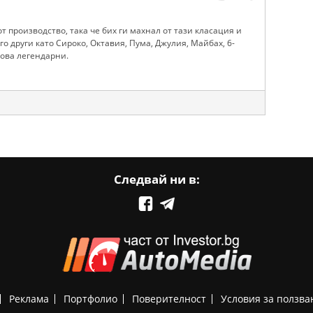
от производство, така че бих ги махнал от тази класация и
о други като Сироко, Октавия, Пума, Джулия, Майбах, 6-
лкова легендарни.
Следвай ни в:
Реклама
Портфолио
Поверителност
Условия за ползва