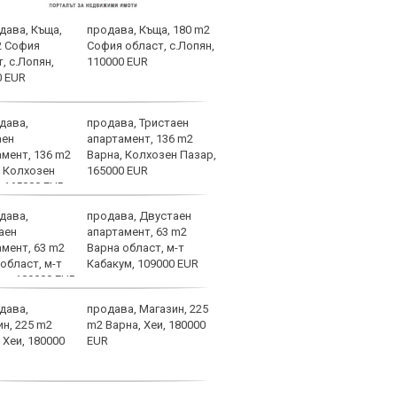
продава, Къща, 180 m2
След
София област, с.Лопян,
Тел 
110000 EUR
нов 
продава, Тристаен
Фено
апартамент, 136 m2
Авив
Варна, Колхозен Пазар,
загу
165000 EUR
и по
продава, Двустаен
Отме
апартамент, 63 m2
на К
Варна област, м-т
какв
Кабакум, 109000 EUR
феде
категории
продава, Магазин, 225
Хрис
m2 Варна, Хеи, 180000
над 
EUR
ни д
увер
останем смирени