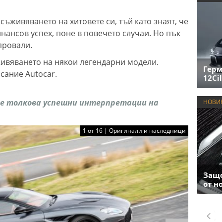
съживяването на хитовете си, тъй като знаят, че
нансов успех, поне в повечето случаи. Но пък
провали.
живяването на някои легендарни модели.
Герм
сание Autocar.
12Cil
не толкова успешни интерпретации на
НОВИ
1 от 16 | Оригинали и наследници
Защо
от н