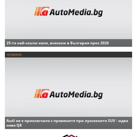
25-те най-скъпи коли, внесени в България през 2026
НОВИНИ
Audi не е приключило с промените при луксозните SUV - идва
ново Q8