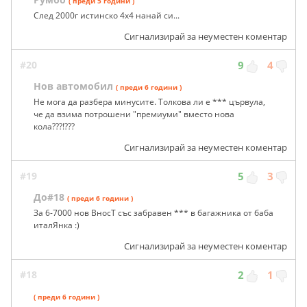
( преди 5 години )
След 2000г истинско 4х4 нанай си...
Сигнализирай за неуместен коментар
#20
9
4
Нов автомобил
( преди 6 години )
Не мога да разбера минусите. Толкова ли е *** цървула,
че да взима потрошени "премиуми" вместо нова
кола???!???
Сигнализирай за неуместен коментар
#19
5
3
До#18
( преди 6 години )
За 6-7000 нов ВносТ със забравен *** в багажника от баба
италЯнка :)
Сигнализирай за неуместен коментар
#18
2
1
( преди 6 години )