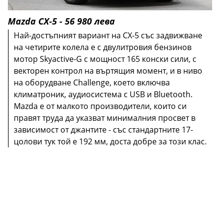
Mazda CX-5 - 56 980 лева
Най-достъпният вариант на CX-5 със задвижване
на четирите колела е с двулитровия бензинов
мотор Skyactive-G с мощност 165 конски сили, с
векторен контрол на въртящия момент, и в ниво
на оборудване Challenge, което включва
климатроник, аудиосистема с USB и Bluetooth.
Mazda e от малкото производители, които си
правят труда да указват минималния просвет в
зависимост от джантите - със стандартните 17-
цолови тук той е 192 мм, доста добре за този клас.