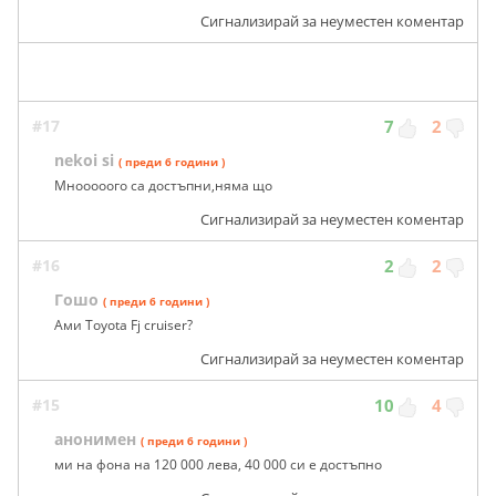
Сигнализирай за неуместен коментар
#17
7
2
nekoi si
( преди 6 години )
Мнооооого са достъпни,няма що
Сигнализирай за неуместен коментар
#16
2
2
Гошо
( преди 6 години )
Ами Toyota Fj cruiser?
Сигнализирай за неуместен коментар
#15
10
4
анонимен
( преди 6 години )
ми на фона на 120 000 лева, 40 000 си е достъпно