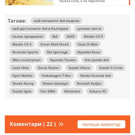
мъжка кола, а не паркетник
Тагове:
най-евтините 4х4 модели
най-достъпните 4х4 в България
ценова листа
пълно предаване
4х4
AWD
Mazda CX-5
Mazda CX-3
Great Wall Steed
Isuzu D-Max
Korando Sports
Kia Sportage
Hyundai Kona
Mini countryman
Hyundai Tucson
fiat panda 4x4
Lada Niva
Dacia Duster
Suzuki Vitara
Suzuki S-Cross
Opel Mokka
Volkswagen T-Roc
Skoda Octavia 4x4
Skoda Karoq
Nissan Qashqai
Renault Kadjar
Suzuki Ignis
Fiat 500X
Mahindra
Subaru XV
Коментари ( 22 )
Напиши коментар