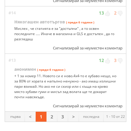
Сигнализирай за неуместен коментар
#14
13
2
Някогашен автотъргов
( преди 6 години )
Мислех , че статията е за "достъпни" , а то освен
последните ..... Иначе в магазина и GLS е достъпен , да го
разгледаш
Сигнализирай за неуместен коментар
#13
12
3
анонимен
( преди 6 години )
+ 1 за номер 11. Новото си е ново.4х4-то е хубаво нещо, но
за 80% от хората е напълно ненужно - ако имаш излишни
пари взимай. Но ако не си скиор или с къща на криво
място хубави гуми и мисъл зад волата ще те докарат
почти навсякъде.
Сигнализирай за неуместен коментар
<
1
2
3
>
първа
последна
1 - 10 от 22