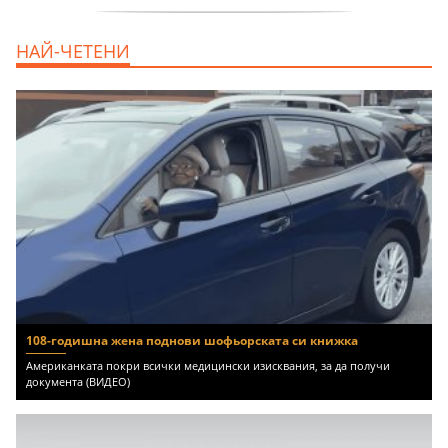
продава, Двустаен апартамент, 59 m2
НАЙ-ЧЕТЕНИ
Бургас област, гр.Несебър, 98000 EUR
108-годишна жена поднови шофьорската си книжка
Американката покри всички медицински изисквания, за да получи
документа (ВИДЕО)