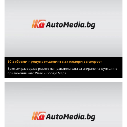
ЕС забрани предупрежденията за камери за скорост
Брюксел развързва ръцете на правителствата за спиране на функции в
приложения като Waze и Google Maps