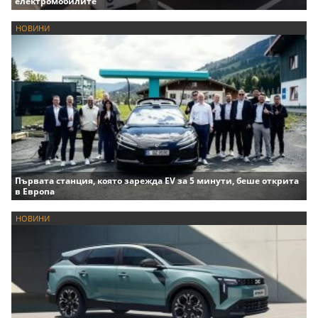
електромобилите
НОВИНИ
Първата станция, която зарежда EV за 5 минути, беше открита
в Европа
НОВИНИ