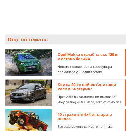
Още по темата:
Opel Mokka отслабна със 120 кг
и остана без 4х4
Новото поколение на кросоувъра
преминава финални тестове
Кои са 20-те най-евтини нови
коли в България?
През 2018 в класацията ни имаше 13
модела под 20 000 лева, сега са само пет
10 страхотни 4х4 от старата
школа
Все още можете да имате истинска