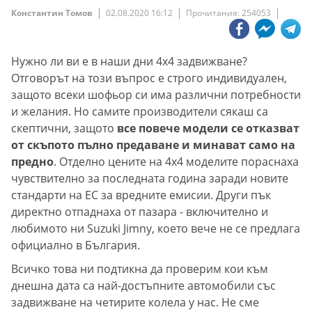
Константин Томов
02.08.2020 16:12
Прочитания: 254053
Нужно ли ви е в наши дни 4х4 задвижване?
Отговорът на този въпрос е строго индивидуален,
защото всеки шофьор си има различни потребности
и желания. Но самите производители сякаш са
скептични, защото
все повече модели се отказват
от скъпото пълно предаване и минават само на
предно
. Отделно цените на 4х4 моделите пораснаха
чувствително за последната година заради новите
стандарти на ЕС за вредните емисии. Други пък
директно отпаднаха от пазара - включително и
любимото ни Suzuki Jimny, което вече не се предлага
официално в България.
Всичко това ни подтикна да проверим кои към
днешна дата са най-достъпните автомобили със
задвижване на четирите колела у нас. Не сме