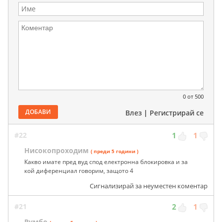
0
от 500
ДОБАВИ
Влез
|
Регистрирай се
#22
1
1
Нисокопроходим
( преди 5 години )
Какво имате пред вуд спод електронна блокировка и за
кой диференциал говорим, защото 4
Сигнализирай за неуместен коментар
#21
2
1
Румбо