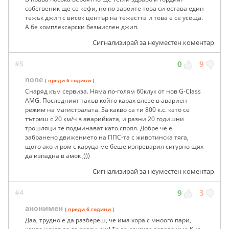
собственик ще се кефи, но по завоите това си остава един
тежък джип с висок център на тежестта и това е се усеща.
А бе комплексарски безмислен джип.
Сигнализирай за неуместен коментар
#5
0
9
none
( преди 6 години )
Снаряд към сервиза. Няма по-голям б0клук от нов G-Class
AMG. Последният такъв който карах влезе в авариен
режим на магистралата. За какво са ти 800 к.с. като се
тътриш с 20 км/ч в аварийката, и разни 20 годишни
трошляци те подминават като спрял. Добре че е
забранено движението на ППС-та с животинска тяга,
щото ако и ром с каруца ме беше изпреварил сигурно щях
да изпадна в амок ;)))
Сигнализирай за неуместен коментар
#4
9
3
анонимен
( преди 6 години )
Даа, трудно е да разбереш, че има хора с мноого пари,