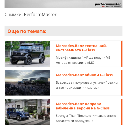
Снимки: PerformMaster
Още по темата:
Mercedes-Benz тества най-
екстремната G-Class
Модификацията 4×4² ще получи V8
мотора от версиите AMG
Mercedes-Benz обнови G-Class
Всъдеходът получава „пустинен“ режим
и две нови защитни системи
Mercedes-Benz направи
юбилейна версия на G-Class
Stronger Than Time се отличава с много
богатото си оборудване