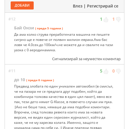
ДОБАВИ
Влез
|
Регистрирай се
#12
1
1
Бай Онзи
( преди 5 години )
Да ама колко струва преработената машина не пишете
сигрно ще е повече от полвин милион еврака.Ама бас
ловя че 4.0сек.до 100км/ч.не можете да и свалите на тази
уазка с 0 аеродинамика.
Сигнализирай за неуместен коментар
#11
5
0
до 10
( преди 6 години )
Предвид злобата по един уникален автомобил (в смисъл,
че на пазара не се предлага друг подобен, който да
комбинира толкова качества в един цял пакет), явно все
пак, тези дето нямат G-Klasse, в повечето случаи им пука.
:)Ако не беше така, нямаше да има подобни коментари.
Впрочем, след толкова ревюта които има за новата
версия, не видях един сериозен журналист, който да
каже, че не му харесва колата. Именно, защото е
уникална сама по себе си. :) Иначе платени псевдо