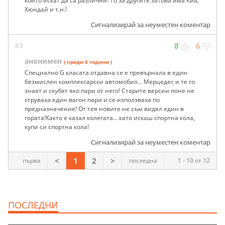
които искат да са различни! То за другите затова има Киа,
Хюндай и т.н.!
Сигнализирай за неуместен коментар
#3
8
6
анонимен
( преди 6 години )
Специално G класата отдавна се е превърнала в един
безмислен комплексарски автомобил... Мерцедес и те го
знаят и скубят яко пари от него! Старите версии поне не
струваха един вагон пари и се използваха по
предназначение! От тея новите не съм видял един в
гората!Както е казал колегата... като искаш спортна кола,
купи си спортна кола!
Сигнализирай за неуместен коментар
<
1
2
>
първа
последна
1 - 10 от 12
ПОСЛЕДНИ