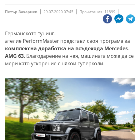
Петър Захариев
29.07.2020 07:45
Прочитания: 11899
Германското тунинг-
ателие PerformMaster представи своя програма за
комплексна доработка на всъдехода Mercedes-
AMG 63
. Благодарение на нея, машината може да се
мери като ускорение с някои суперколи.