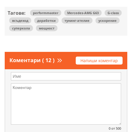
Тагове:
performmaster
Mercedes-AMG G63
G-class
всъдеход
доработки
тунинг-ателие
ускорение
суперкола
мощност
Коментари ( 12 )
Напиши коментар
0
от 500