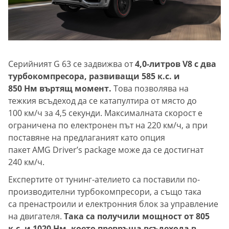
Серийният G 63 се задвижва от
4,0-литров V8 с два
турбокомпресора, развиващи 585 к.с. и
850 Нм въртящ момент.
Това позволява на
тежкия всъдеход да се катапултира от място до
100 км/ч за 4,5 секунди. Максималната скорост е
ограничена по електронен път на 220 км/ч, а при
поставяне на предлаганият като опция
пакет AMG Driver’s package може да се достигнат
240 км/ч.
Експертите от тунинг-ателието са поставили по-
производителни турбокомпресори, а също така
са пренастроили и електронния блок за управление
на двигателя.
Така са получили мощност от 805
к.с. и 1020 Нм, което превръща всъдехода в