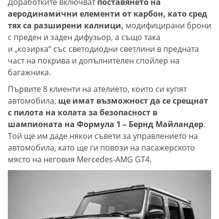
Доработките включват
поставянето на
аеродинамични елементи от карбон, като сред
тях са разширени калници,
модифицирани брони
с преден и заден дифузьор, а също така
и „козирка“ със светодиодни светлини в предната
част на покрива и допълнителен спойлер на
багажника.
Първите 8 клиенти на ателието, които си купят
автомобила,
ще имат възможност да се срещнат
с пилота на колата за безопасност в
шампионата на Формула 1 – Бернд Майландер
.
Той ще им даде някои съвети за управлението на
автомобила, като ще ги повози на пасажерското
място на неговия Mercedes-AMG GT4.