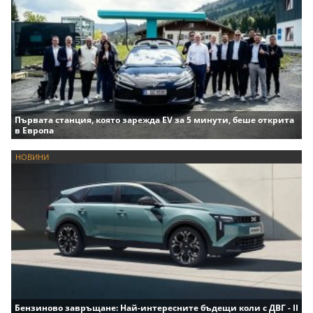
Първата станция, която зарежда EV за 5 минути, беше открита
в Европа
НОВИНИ
Бензиново завръщане: Най-интересните бъдещи коли с ДВГ - II