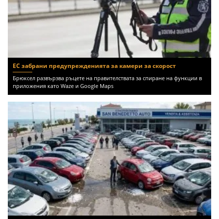
ЕС забрани предупрежденията за камери за скорост
Брюксел развързва ръцете на правителствата за спиране на функции в
приложения като Waze и Google Maps