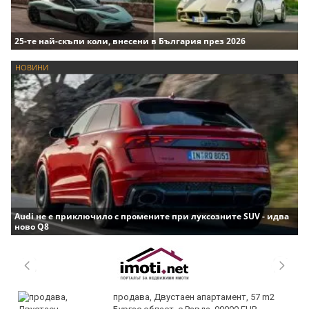
25-те най-скъпи коли, внесени в България през 2026
НОВИНИ
Audi не е приключило с промените при луксозните SUV - идва
ново Q8
продава, Двустаен апартамент, 57 m2