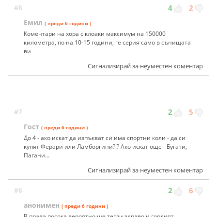
#8
4
2
Емил
( преди 6 години )
Коментари на хора с клоаки максимум на 150000
километра, по на 10-15 години, ге серия само в сънищата
ви
Сигнализирай за неуместен коментар
#7
2
5
Гост
( преди 6 години )
До 4 - ако искат да изпъкват си има спортни коли - да си
купят Ферари или Ламборгини?!? Ако искат още - Бугати,
Пагани...
Сигнализирай за неуместен коментар
#6
2
6
анонимен
( преди 6 години )
В права посока вероятно ще тегли здраво и гордият