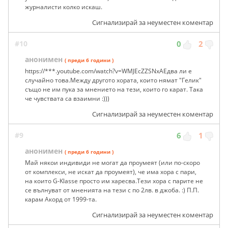
журналисти колко искаш.
Сигнализирай за неуместен коментар
#10
0
2
анонимен
( преди 6 години )
https://***.youtube.com/watch?v=WMJEcZZSNxAЕдва ли е
случайно това.Между другото хората, които нямат "Гелик"
също не им пука за мнението на тези, които го карат. Така
че чувствата са взаимни :)))
Сигнализирай за неуместен коментар
#9
6
1
анонимен
( преди 6 години )
Май някои индивиди не могат да проумеят (или по-скоро
от комплекси, не искат да проумеят), че има хора с пари,
на които G-Klasse просто им харесва.Тези хора с парите не
се вълнуват от мненията на тези с по 2лв. в джоба. :) П.П.
карам Акорд от 1999-та.
Сигнализирай за неуместен коментар