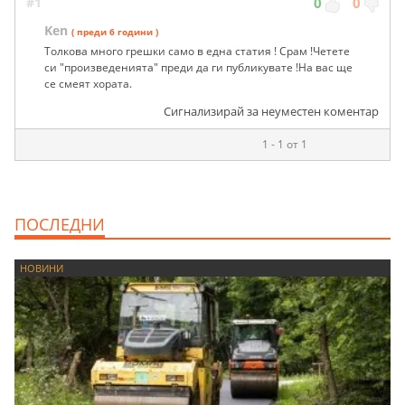
#1
0
0
Ken
( преди 6 години )
Толкова много грешки само в една статия ! Срам !Четете
си "произведенията" преди да ги публикувате !На вас ще
се смеят хората.
Сигнализирай за неуместен коментар
1 - 1 от 1
ПОСЛЕДНИ
НОВИНИ