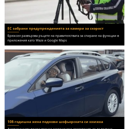
ЕС забрани предупрежденията за камери за скорост
Брюксел развързва ръцете на правителствата за спиране на функции в
приложения като Waze и Google Maps
108-годишна жена поднови шофьорската си книжка
Американката покри всички медицински изисквания, за да получи