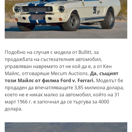
Подобно на случая с модела от Bullitt, за
продажбата на състезателния автомобил,
управляван навремето от не кой да е, а от Кен
Майлс, отговаряше Mecum Auctions.
Да, същият
този Майлс от филма Ford v. Ferrari.
Моделът бе
продаден да впечатляващите 3,85 милиона долара,
което не е никак малко за автомобил, който на 31
март 1966 г. е започнал да се търгува за 4000
долара.