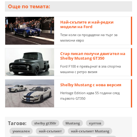
Още по темата:
Най-скъпите и най-редки
модели на Ford
Тези коли са продадени на търг за
милиони евро
Стар пикап получи двигател на
Shelby Mustang GT350
Ford F100 е превърнат в зла спортна
машина с ретро визия
Shelby Mustang с нова версия
Heritage Edition идва 55 години след
първото GT350
Тагове:
shelby gt350r
Mustang
култов
уникален
най-скъпият
най-скъпият Mustang