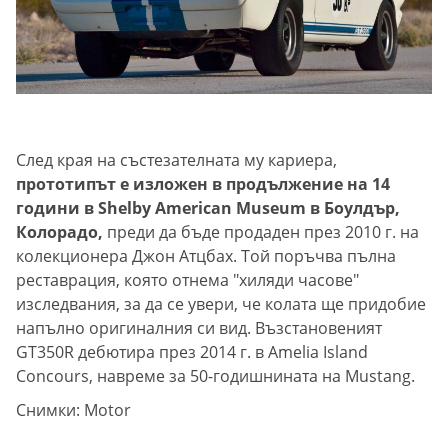
След края на състезателната му кариера,
прототипът е изложен в продължение на 14
години в Shelby American Museum в Боулдър,
Колорадо,
преди да бъде продаден през 2010 г. на
колекционера Джон Атцбах. Той поръчва пълна
реставрация, която отнема "хиляди часове"
изследвания, за да се увери, че колата ще придобие
напълно оригиналния си вид. Възстановеният
GT350R дебютира през 2014 г. в Amelia Island
Concours, навреме за 50-годишнината на Mustang.
Снимки: Motor