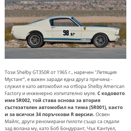
Този Shelby GT350R от 1965 г., наречен "Летящия
Мустанг“, е важен заради една друга причина -
служил е като автомобил на отбора Shelby American
Factory и инженерно изпитателно муле.
С кодовото
име 5R002, той става основа за втория
състезателен автомобил на тима (5R001), както
и за всички 34 поръчкови R версии.
Освен
Майлс, други реномирани пилоти също са сядали
зад волана му, като Боб Бондурант, Чък Кантуел,