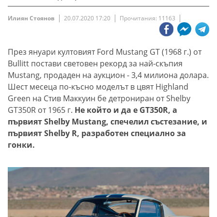
Илиян Стоянов
20.07.2020 17:20
Прочитания: 11163
През януари култовият Ford Mustang GT (1968 г.) от
Bullitt постави световен рекорд за най-скъпия
Mustang, продаден на аукцион - 3,4 милиона долара.
Шест месеца по-късно моделът в цвят Highland
Green на Стив Маккуин бе детрониран от Shelby
GT350R от 1965 г.
Не който и да е GT350R, а
първият Shelby Mustang, спечелил състезание, и
първият Shelby R, разработен специално за
гонки.