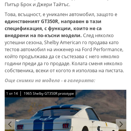
Питър Брок и Джери Тайтъс.
Това, всъщност, е уникален автомобил, защото е
единственият GT350R, направен в тази
спецификация, с функции, които не са
внедрени на по-късни модели.
След няколко
успешни сезона, Shelby American го продава като
тестов автомобил на инженер на Ford Performance,
който продължава да се състезава с него няколко
години преди да го продаде. Колата сменя няколко
собственика, всеки от когото я използва на пистата.
Още снимки на модела - в галерията:
1
1
1
1
1
1
1
1
1
1
1
1
1
1
от
от
от
от
от
от
от
от
от
от
от
от
от
от
14
14
14
14
14
14
14
14
14
14
14
14
14
14
1965 Shelby GT350R prototype
1965 Shelby GT350R prototype
1965 Shelby GT350R prototype
1965 Shelby GT350R prototype
1965 Shelby GT350R prototype
1965 Shelby GT350R prototype
1965 Shelby GT350R prototype
1965 Shelby GT350R prototype
1965 Shelby GT350R prototype
1965 Shelby GT350R prototype
1965 Shelby GT350R prototype
1965 Shelby GT350R prototype
1965 Shelby GT350R prototype
1965 Shelby GT350R prototype