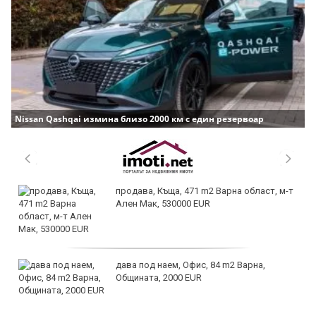
Nissan Qashqai измина близо 2000 км с един резервоар
продава, Къща, 471 m2 Варна област, м-т
Ален Мак, 530000 EUR
дава под наем, Офис, 84 m2 Варна,
Общината, 2000 EUR