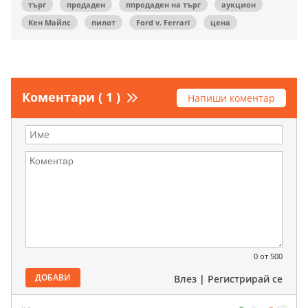
търг
продаден
ппродаден на търг
аукцион
Кен Майлс
пилот
Ford v. Ferrari
цена
Коментари ( 1 )
Напиши коментар
0
от 500
ДОБАВИ
Влез
|
Регистрирай се