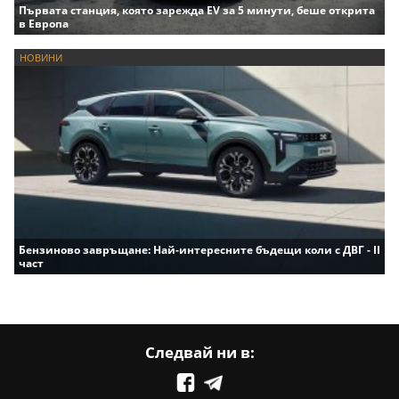
Първата станция, която зарежда EV за 5 минути, беше открита
в Европа
НОВИНИ
Бензиново завръщане: Най-интересните бъдещи коли с ДВГ - II
част
Следвай ни в: