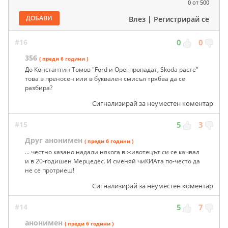
0
от 500
ДОБАВИ
Влез
|
Регистрирай се
#16
0
0
356
( преди 6 години )
До Константин Томов "Ford и Opel пропадат, Skoda расте"
това в преносен или в буквален смисъл трябва да се
разбира?
Сигнализирай за неуместен коментар
#15
5
3
Друг анонимен
( преди 6 години )
... честно казано надали някога в животецът си се качвал
и в 20-годишен Мерцедес. И сменяй чиКИАта по-често да
не се протриеш!
Сигнализирай за неуместен коментар
#14
5
7
анонимен
( преди 6 години )