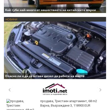
Кой губи най-много от нашествието на китайските марки
НОВИНИ
Опасно ли е да се оставя дизел да работи на място
продава, Тристаен апартамент, 68 m2
Варна, Възраждане 3, 118900 EUR