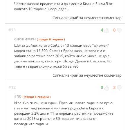
Честно казано предпочитам да сменям Киа на 3 или 5 от
колкото 10 годишен мерцедес...
Сигнализирай за неуместен коментар
#13
4
0
анонимен
( преди 6 години )
Шокът дойде, когато Сийд от 13 хиляди евро "фирмен"
модел стана 16 500. Самият Ерера каза, че това им е
забавило растежа през 2019, който иначе можеше да е
двойно по-голям, както при Шкода, Дачия и Ситроен. Но
това е твърде сложно може би за теб
Сигнализирай за неуместен коментар
#12
0
2
#10
( преди 6 години )
И за Киа ги пишеш едни.. През миналата година за пръв
път имат над половин милион продажби в Европа с
рекорден 3.2% дял и 11та поредна растеж на продажбите
като за 2018та ръстът е 3% това ли ти е шока от
последните години