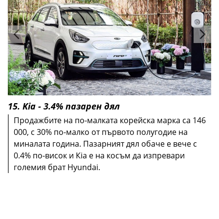
15. Kia - 3.4% пазарен дял
Продажбите на по-малката корейска марка са 146
000, с 30% по-малко от първото полугодие на
миналата година. Пазарният дял обаче е вече с
0.4% по-висок и Кia е на косъм да изпревари
големия брат Hyundai.