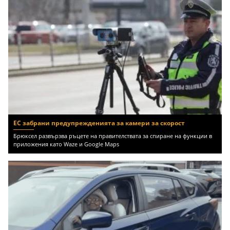
ЕС забрани предупрежденията за камери за скорост
Брюксел развързва ръцете на правителствата за спиране на функции в
приложения като Waze и Google Maps