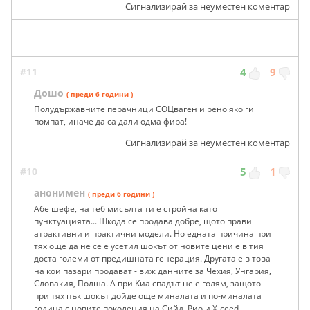
Сигнализирай за неуместен коментар
#11
4
9
Дошо
( преди 6 години )
Полудържавните перачници СОЦваген и рено яко ги
помпат, иначе да са дали одма фира!
Сигнализирай за неуместен коментар
#10
5
1
анонимен
( преди 6 години )
Абе шефе, на теб мисълта ти е стройна като
пунктуацията... Шкода се продава добре, щото прави
атрактивни и практични модели. Но едната причина при
тях още да не се е усетил шокът от новите цени е в тия
доста големи от предишната генерация. Другата е в това
на кои пазари продават - виж данните за Чехия, Унгария,
Словакия, Полша. А при Киа спадът не е голям, защото
при тях пък шокът дойде още миналата и по-миналата
година с новите поколения на Сийд, Рио и X-ceed