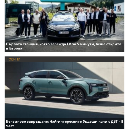
Първата станция, която зарежда EV за 5 минути, беше открита
в Европа
НОВИНИ
Бензиново завръщане: Най-интересните бъдещи коли с ДВГ - II
част