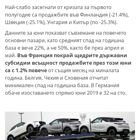
Най-слабо засегнати от кризата за първото
полугодие са продажбите във Финландия (-21.4%),
Швеция (-25.1%), Унгария и Кипър (по -25.3%).
Данните за юни показват съвземане на повечето
основни пазари, като средният спад на годишна
база е вече 22%, а не 50%, както бе през април и
май.
Във Франция покрай щедрите държавни
субсидии всъщност продажбите през този юни
са с 1.2% повече
от същия месец на миналата
година. Белгия, Чехия и Словения отчитат
минимален спад на годишна база. В Германия
обаче изоставането спрямо юни 2019 е 32 на сто.