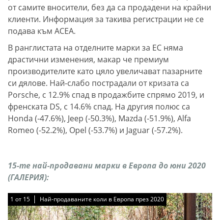
от самите вносители, без да са продадени на крайни
клиенти. Информация за такива регистрации не се
подава към АСЕА.
В ранглистата на отделните марки за ЕС няма
драстични изменения, макар че премиум
производителите като цяло увеличават пазарните
си дялове. Най-слабо пострадали от кризата са
Porsche, с 12.9% спад в продажбите спрямо 2019, и
френската DS, с 14.6% спад. На другия полюс са
Honda (-47.6%), Jeep (-50.3%), Mazda (-51.9%), Alfa
Romeo (-52.2%), Opel (-53.7%) и Jaguar (-57.2%).
15-те най-продавани марки в Европа до юни 2020
(ГАЛЕРИЯ):
1
1
1
1
1
1
1
1
1
1
1
1
1
1
1
от
от
от
от
от
от
от
от
от
от
от
от
от
от
от
15
15
15
15
15
15
15
15
15
15
15
15
15
15
15
Най-продаваните коли в Европа през 2020
Най-продаваните коли в Европа през 2020
Най-продаваните коли в Европа през 2020
Най-продаваните коли в Европа през 2020
Най-продаваните коли в Европа през 2020
Най-продаваните коли в Европа през 2020
Най-продаваните коли в Европа през 2020
Най-продаваните коли в Европа през 2020
Най-продаваните коли в Европа през 2020
Най-продаваните коли в Европа през 2020
Най-продаваните коли в Европа през 2020
Най-продаваните коли в Европа през 2020
Най-продаваните коли в Европа през 2020
Най-продаваните коли в Европа през 2020
Най-продаваните коли в Европа през 2020