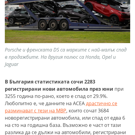
Porsche и френската DS са марките с най-малък спад
в продажбите. На другия полюс са Honda, Opel и
Jaguar
В България статистиката сочи 2283
регистрирани нови автомобила през юни
при
3255 година по-рано, което е спад от 29.9%.
Любопитно е, че данните на АСЕА
драстично се
разминават с тези на МВР
, които сочат 3684
новорегистрирани автомобила, или спад от едва 6
на сто на годишна база. Възможно е част от тази
разлика да се дължи на автомобили, регистрирани