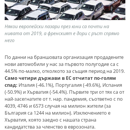
Някои европейски пазари през юни са почти на
нивата от 2019, а френският е дори с ръст спрямо
него
По данни на браншовата организация продадените
нови автомобили у нас за първото полугодие са с
44.5% по-малко, отколкото за същия период на 2019.
Само четири държави в ЕС отчитат по-голям
спад:
Италия (-46.1%), Португалия (-49.6%), Испания
(-50.9%) и Хърватия (-54.4%). Първите три от тях са от
най-засегнатите от т. нар. пандемия, съответно с по
4039, 4746 и 6573 случая на милион жители (за
България са 1244 на милион). Изключението е
Хърватия, която заедно с нашата страна
кандидатства за членство в еврозоната.