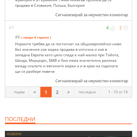
продава в Словакия, Полша, България
Сигнализирай за неуместен коментар
#7
4
2
#6
( преди 6 години )
Нормите трябва да се постигнат на общоевропейско ниво
без значение коя марка продава в източна и коя в
западна Европа като цяло спада е най-малко при Тойота,
Шкода, Мерцедес, БМВ и Киа няма значителна разлика
между скъпите и евтините марки а и в края на годината
ще се разбере повече
Сигнализирай за неуместен коментар
<
1
2
>
първа
последна
1 - 10 от 16
ПОСЛЕДНИ
НОВИНИ