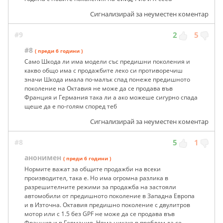
Сигнализирай за неуместен коментар
#9
2
5
#8
( преди 6 години )
Само Шкода ли има модели със предишни поколения и
какво общо има с продажбите леко си противоречиш
значи Шкода имала по-малък спад понеже предишното
поколение на Октавия не може да се продава във
Франция и Германия така ли а ако можеше сигурно спада
щеше да е по-голям според теб
Сигнализирай за неуместен коментар
#8
5
1
анонимен
( преди 6 години )
Нормите важат за общите продажби на всеки
производител, така е. Но има огромна разлика в
разрешителните режими за продажба на застояли
автомобили от предишното поколение в Западна Европа
и в Източна. Октавия предишно поколение с двулитров
мотор или с 1.5 без GPF не може да се продава във
Франция и в Германия. Няма никакъв проблем да се