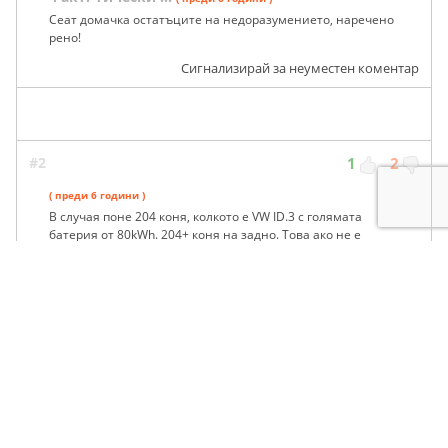
Сеат домачка остатъците на недоразумението, наречено
рено!
Сигнализирай за неуместен коментар
#2
1
2
( преди 6 години )
В случая поне 204 коня, колкото е VW ID.3 с голямата
батерия от 80kWh. 204+ коня на задно. Това ако не е
горещ хечбек..
Сигнализирай за неуместен коментар
#1
2
0
анонимен
( преди 6 години )
Както за оризарчетата. Всичко с климатик е премиум.
Сигнализирай за неуместен коментар
1 - 7 от 7