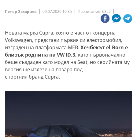
Петър Захариев
09.07.2020 10:35
Прочитания: 6852
Новата марка Cupra, която е част от концерна
Volkswagen, представи първия си електромобил,
изграден на платформата MEB.
Хечбекът el-Born е
близък роднина на VW ID.3,
като първоначално
беше създаден като модел на Seat, но серийната му
версия ще излезе на пазара под
спортния бранд Cupra.