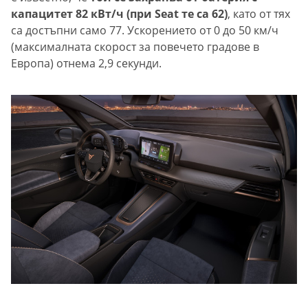
капацитет 82 кВт/ч (при Seat те са 62)
, като от тях
са достъпни само 77. Ускорението от 0 до 50 км/ч
(максималната скорост за повечето градове в
Европа) отнема 2,9 секунди.