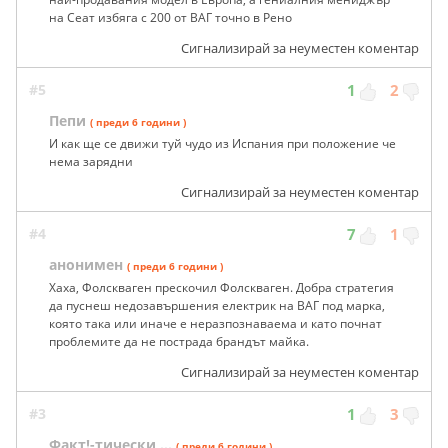
на Сеат избяга с 200 от ВАГ точно в Рено
Сигнализирай за неуместен коментар
#5
1
2
Пепи
( преди 6 години )
И как ще се движи туй чудо из Испания при положение че
нема зарядни
Сигнализирай за неуместен коментар
#4
7
1
анонимен
( преди 6 години )
Хаха, Фолскваген прескочил Фолскваген. Добра стратегия
да пуснеш недозавършения електрик на ВАГ под марка,
която така или иначе е неразпознаваема и като почнат
проблемите да не пострада брандът майка.
Сигнализирай за неуместен коментар
#3
1
3
Факт!-тически ...
( преди 6 години )