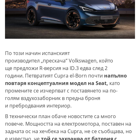
По този начин испанският
производител „прескача“ Volkswagen, който
ще предложи R-версия на ID.3 едва след 2
години. Петвратият Cupra el-Born почти
напълно
повтаря концептуалния модел на Seat,
като
промените се изчерпват с поставянето на по-
голям вздухозаборник в предна броня
и пребродвания интериор.
В технически план обаче новостите са много
повече. Мощността на електромотора, поставен на
задната ос на хечбека на Cupra, не се съобщава, но
е известно, че
той се захранва от батерия с