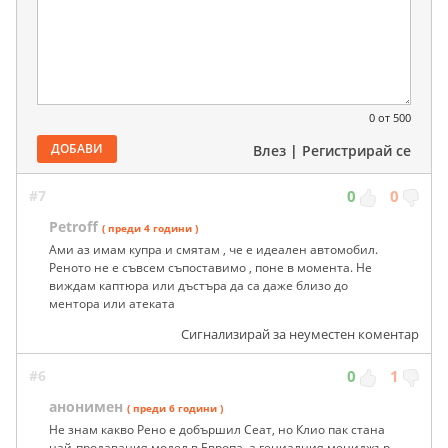
0
от 500
ДОБАВИ
Влез
|
Регистрирай се
#7
0
0
Petroff
( преди 4 години )
Ами аз имам купра и смятам , че е идеален автомобил.
Реното не е съвсем съпоставимо , поне в момента. Не
виждам каптюра или дъстъра да са даже близо до
ментора или атеката
Сигнализирай за неуместен коментар
#6
0
1
анонимен
( преди 6 години )
Не знам какво Рено е добършил Сеат, но Клио пак стана
най-продавания модел в Европа, а гениалния мениджър