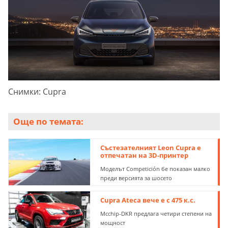
Снимки: Cupra
Още по темата:
Състезателният Leon Cupra е
отпечатан на 3D-принтер
Моделът Competición бе показан малко
преди версията за шосето
Cupra Ateca вече е с 475 к.с.
Mcchip-DKR предлага четири степени на
мощност