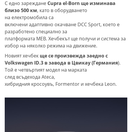
С едно зареждане
Cupra el-Born ще изминава
близо 500 км
, като в оборудването
на електромобила са
включени адаптивно окачване DCC Sport, което е
разработено специално за
платформата MEB. Хечбекът ще получи и система за
избор на няколко режима на движение.
Новият хечбек
ще се произвежда заедно с
Volkswagen ID.3 в завода в Цвикау (Германия
).
Той е четвъртият модел на марката
след всъдехода Ateca,
хибридния кросоувъ, Formentor и хечбека Leon.