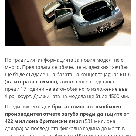
По традиция, информацията за новия модел, не е
много. Предполага се обаче, че младежкият хечбек
ще бъде създаден на базата на концепта Jaguar RD-6
(
на втората снимка
), който беше представен
преди 17 години на автомобилното изложение във
Франкфурт. Дължината на модела ще бъде 4500 мм.
Преди няколко дни
британският автомобилен
производител отчете загуба преди данъците от
422 милиона британски лири
(531 милиона
долара) за последната фискална година до март, в
допълнение към загубите от 500 милиона британски