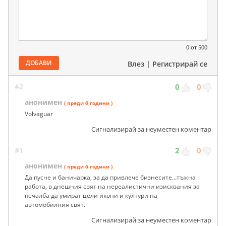
0
от 500
ДОБАВИ
Влез
|
Регистрирай се
#2
0
0
анонимен
( преди 6 години )
Volvaguar
Сигнализирай за неуместен коментар
#1
2
0
анонимен
( преди 6 години )
Да пусне и баничарка, за да привлече бизнесите...тъжна
работа, в днешния свят на нереалистични изисквания за
печалба да умират цели икони и култури на
автомобилния свят.
Сигнализирай за неуместен коментар