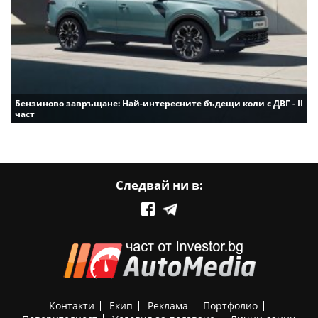
Бензиново завръщане: Най-интересните бъдещи коли с ДВГ - II
част
Следвай ни в:
Контакти
Екип
Реклама
Портфолио