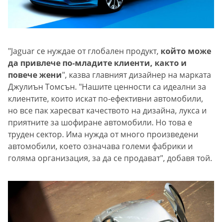
"Jaguar се нуждае от глобален продукт,
който може
да привлече по-младите клиенти, както и
повече жени
", казва главният дизайнер на марката
Джулиън Томсън. "Нашите ценности са идеални за
клиентите, които искат по-ефективни автомобили,
но все пак харесват качеството на дизайна, лукса и
приятните за шофиране автомобили. Но това е
труден сектор. Има нужда от много произведени
автомобили, което означава големи фабрики и
голяма организация, за да се продават", добавя той.