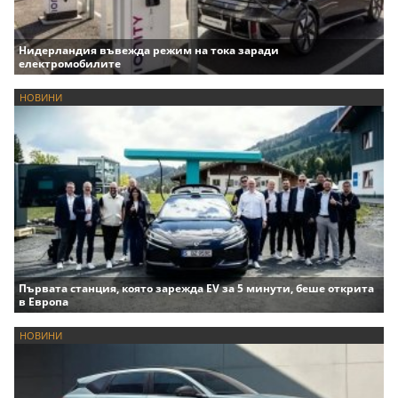
Нидерландия въвежда режим на тока заради
електромобилите
НОВИНИ
Първата станция, която зарежда EV за 5 минути, беше открита
в Европа
НОВИНИ