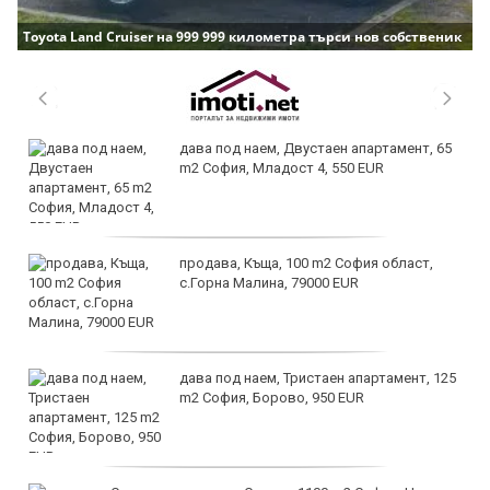
Toyota Land Cruiser на 999 999 километра търси нов собственик
дава под наем, Двустаен апартамент, 65
m2 София, Младост 4, 550 EUR
продава, Къща, 100 m2 София област,
с.Горна Малина, 79000 EUR
дава под наем, Тристаен апартамент, 125
m2 София, Борово, 950 EUR