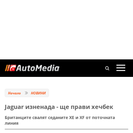
Начало
НОВИНИ
Jaguar изненада - ще прави хечбек
Британците свалят седаните XE и XF от поточната
линия