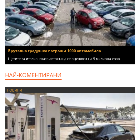
Брутална градушка потроши 1000 автомобила
Щетите за италианската автокъща се оценяват на 5 милиона евро
НАЙ-КОМЕНТИРАНИ
НОВИНИ