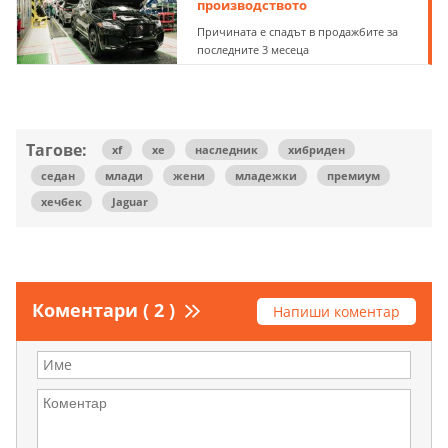
производството
Причината е спадът в продажбите за
последните 3 месеца
Тагове:
xf
xe
наследник
хибриден
седан
млади
жени
младежки
премиум
хечбек
Jaguar
Коментари ( 2 )
Напиши коментар