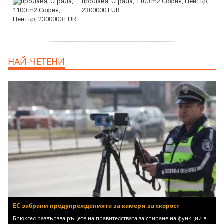
продава, Сграда, 1100 m2 София, Център,
2300000 EUR
дава под наем, Двустаен апартамент, 55
НАЙ-ЧЕТЕНИ
m2 София, Младост 4, 650 EUR
ЕС забрани предупрежденията за камери за скорост
Брюксел развързва ръцете на правителствата за спиране на функции в