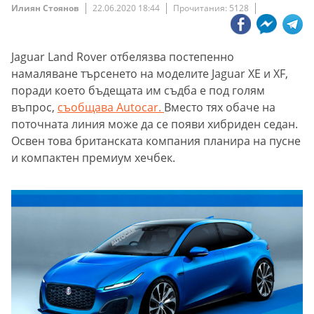
Илиян Стоянов
22.06.2020 18:44
Прочитания: 5128
Jaguar Land Rover отбелязва постепенно
намаляване търсенето на моделите Jaguar XE и XF,
поради което бъдещата им съдба е под голям
въпрос,
съобщава Autocar.
Вместо тях обаче на
поточната линия може да се появи хибриден седан.
Освен това британската компания планира на пусне
и компактен премиум хечбек.