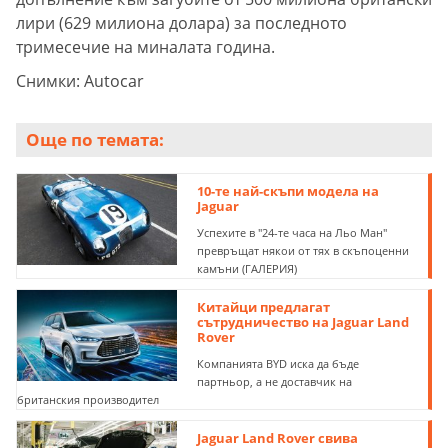
лири (629 милиона долара) за последното
тримесечие на миналата година.
Снимки: Autocar
Още по темата:
10-те най-скъпи модела на
Jaguar
Успехите в "24-те часа на Льо Ман"
превръщат някои от тях в скъпоценни
камъни (ГАЛЕРИЯ)
Китайци предлагат
сътрудничество на Jaguar Land
Rover
Компанията BYD иска да бъде
партньор, а не доставчик на
британския производител
Jaguar Land Rover свива