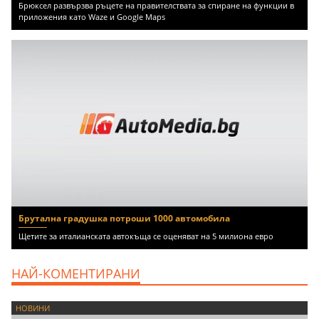
Брюксел развързва ръцете на правителствата за спиране на функции в
приложения като Waze и Google Maps
Брутална градушка потроши 1000 автомобила
Щетите за италианската автокъща се оценяват на 5 милиона евро
НАЙ-КОМЕНТИРАНИ
НОВИНИ