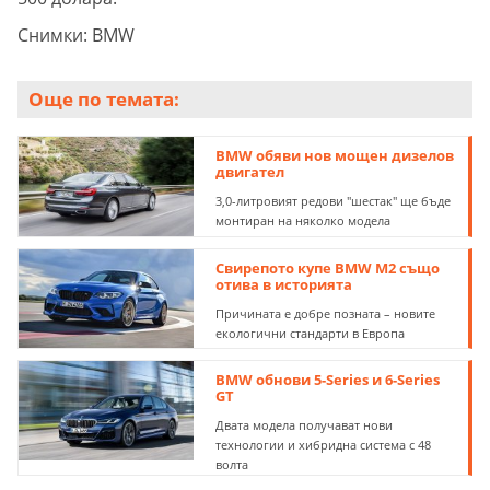
Снимки: BMW
Още по темата:
BMW обяви нов мощен дизелов
двигател
3,0-литровият редови "шестак" ще бъде
монтиран на няколко модела
Свирепото купе BMW M2 също
отива в историята
Причината е добре позната – новите
екологични стандарти в Европа
BMW обнови 5-Series и 6-Series
GT
Двата модела получават нови
технологии и хибридна система с 48
волта