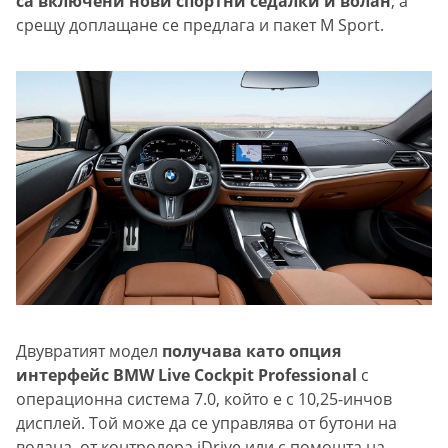
са включени нови спортни седалки и волан
, а
срещу доплащане се предлага и пакет M Sport.
Двувратият модел
получава като опция
интерфейс BMW Live Cockpit Professional
с
операционна система 7.0, който е с 10,25-инчов
дисплей. Той може да се управлява от бутони на
волана, от контролера iDrive или с помощта на