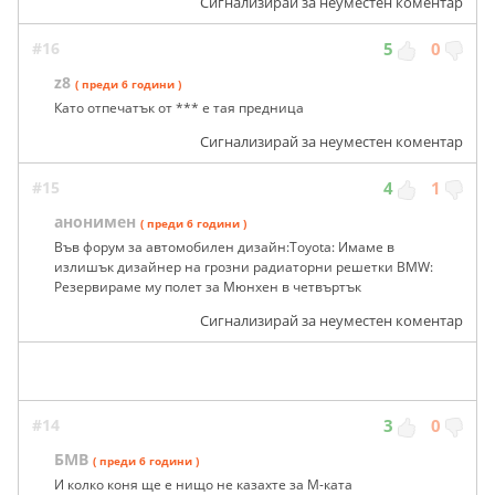
Сигнализирай за неуместен коментар
#16
5
0
z8
( преди 6 години )
Като отпечатък от *** е тая предница
Сигнализирай за неуместен коментар
#15
4
1
анонимен
( преди 6 години )
Във форум за автомобилен дизайн:Toyota: Имаме в
излишък дизайнер на грозни радиаторни решетки BMW:
Резервираме му полет за Мюнхен в четвъртък
Сигнализирай за неуместен коментар
#14
3
0
БМВ
( преди 6 години )
И колко коня ще е нищо не казахте за М-ката