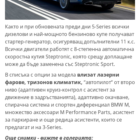
Както и при обновената преди дни 5-Series всички
дизелови и най-мощното бензиново купе получават
стартер-генератор, осигуряващ допълнителни 11 к.с.
Всички двигатели работят с 8-степенна автоматична
скоростна кутия Steptronic, която срещу доплащане
може да бъде заменена със Steptronic Sport.
В списъка с опции за модела
влизат лазерни
фарове, тризонов климатик,
“автопилот“ от второ
ниво (адаптивен круиз-контрол с асистент за
движение в задръстванията), адаптивно окачване,
спирачна система и спортен диференциал BMW M,
множество аксесоари M Performance Parts, асистент
за паркиране и още редица асистенти, които се
предлагат и на 3-Series.
Още снимки - вижте в галерията: