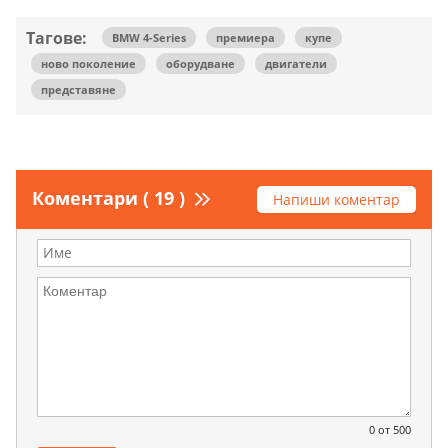
Тагове:
BMW 4-Series
премиера
купе
ново поколение
оборудване
двигатели
представяне
Коментари ( 19 )
Напиши коментар
0
от 500