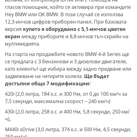
гласов помощник, който се активира при командите
Hey BMW или OK BMW. В този случай се използва
12,3-инчов цифров приборен панел. При базовата
версия
купето е оборудвано с 5,1-инчов цветен
екран
между приборите и 8,8-инчов тъч-скрийн на
мултимедията.
На старта на продажбите новото BMW 4-й Series ще
се предлага с 3 бензинови и 3 дизелови двигателя,
като клиентът ще избира между задно предване или
задвижване на четирите колела.
Ще бъдат
достъпни общо 7 модификации:
420i (2,0 литра, 184 к.с. и 300 Нм, от 0 до 100 км/ч за
7,5 секунди, максимална скорост – 240 км/ч)
430i (2,0 литра, 258 к.с. и 400 Нм, 5,8 секунди, 250 км/
ч),
M440i xDrive (3,0 литра, 374 к.с. и 500 Нм, 4,5 секунди,
250 км/ч),