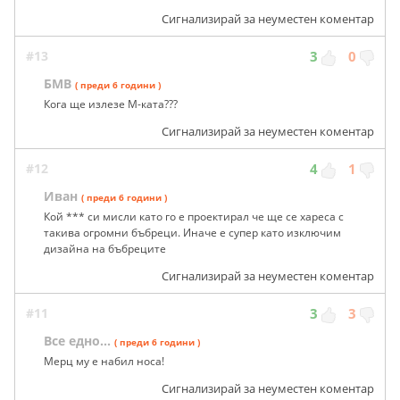
Сигнализирай за неуместен коментар
#13
3
0
БМВ
( преди 6 години )
Кога ще излезе М-ката???
Сигнализирай за неуместен коментар
#12
4
1
Иван
( преди 6 години )
Кой *** си мисли като го е проектирал че ще се хареса с
такива огромни бъбреци. Иначе е супер като изключим
дизайна на бъбреците
Сигнализирай за неуместен коментар
#11
3
3
Все едно...
( преди 6 години )
Мерц му е набил носа!
Сигнализирай за неуместен коментар