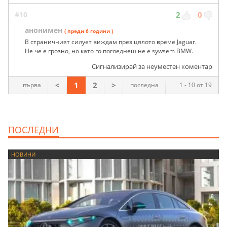
#10
2
0
анонимен
( преди 6 години )
В страничният силует виждам през цялото време Jaguar.
Не че е грозно, но като го погледнеш не е sywsem BMW.
Сигнализирай за неуместен коментар
<
1
2
>
първа
последна
1 - 10 от 19
ПОСЛЕДНИ
НОВИНИ