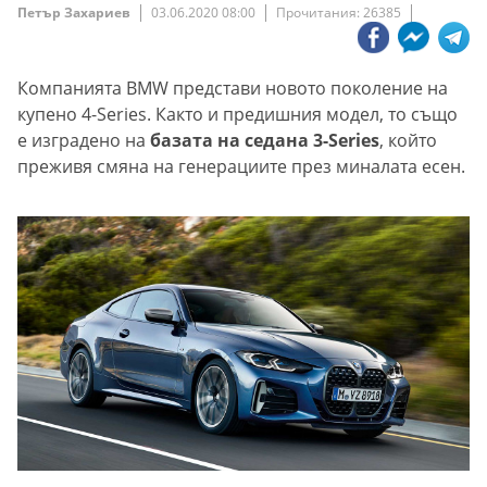
Петър Захариев
03.06.2020 08:00
Прочитания: 26385
Компанията BMW представи новото поколение на
купено 4-Series. Както и предишния модел, то също
е изградено на
базата на седана 3-Series
, който
преживя смяна на генерациите през миналата есен.