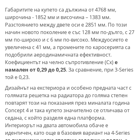
Габаритите на купето са дължина от 4768 мм,
широчина - 1852 мм и височина – 1383 мм.
Разстоянието между двете оси е 2851 мм. По този
начин новото поколение е със 128 мм по-дълго, с 27
мм по-широко и с 6 мм по-високо. Междуосието е
увеличена с 41 мм, а промените по каросерията са
подобрили аеродинамичната ефективност.
Коефициентът на челно съпротивление (Cx)
е
намален от 0,29 до 0,25
. За сравнение, при 3-Series
той е 0,23.
Дизайнът на екстериора и особено предната част с
голямата решетка на радиатора до голяма степен
повтарят този на показания през миналата година
Concept 4 и така купето значително се отличава от
седана, с който разделя една платформа.
Интериорът на двата автомобила обаче е
идентичен, като още в базовия вариант на 4-Series