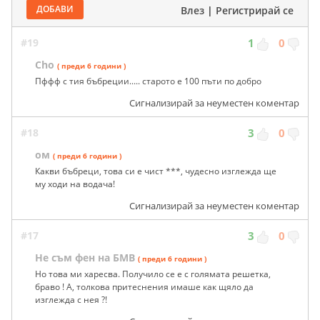
ДОБАВИ
Влез
|
Регистрирай се
#19
1
0
Cho
( преди 6 години )
Пффф с тия бъбреции..... старото е 100 пъти по добро
Сигнализирай за неуместен коментар
#18
3
0
ом
( преди 6 години )
Какви бъбреци, това си е чист ***, чудесно изглежда ще
му ходи на водача!
Сигнализирай за неуместен коментар
#17
3
0
Не съм фен на БМВ
( преди 6 години )
Но това ми харесва. Получило се е с голямата решетка,
браво ! А, толкова притеснения имаше как щяло да
изглежда с нея ?!