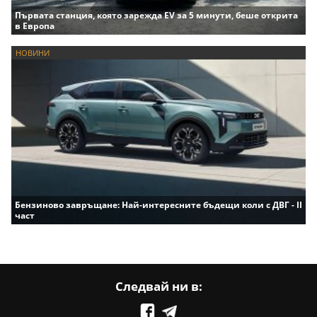
Първата станция, която зарежда EV за 5 минути, беше открита
в Европа
НОВИНИ
Бензиново завръщане: Най-интересните бъдещи коли с ДВГ - II
част
Следвай ни в: