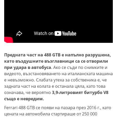
Предната част на 488 GTB е напълно разрушена,
като въздушните възглавници са се отворили
при удара в автобуса
. Ако се съди по снимките и
видеото, възстановяването на италианската машина
е невъзможно. Слабата утеха за собственика е, че
задната част на колата е останала цяла, като това
означава, че вероятно
3,9-литровият битурбо V8
също е невредим.
Ferrari 488 GTB се появи на пазара през 2016 г., като
цената на автомобила стартираше от 250 000