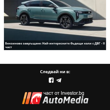
Бензиново завръщане: Най-интересните бъдещи коли с ДВГ - II
част
Следвай ни в: