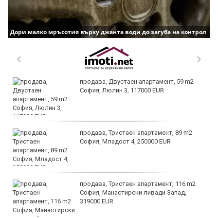
Дори малко мръсотия върху джанта води до загуба на контрол
продава, Двустаен апартамент, 59 m2
София, Люлин 3, 117000 EUR
продава, Тристаен апартамент, 89 m2
София, Младост 4, 250000 EUR
продава, Тристаен апартамент, 116 m2
София, Манастирски ливади Запад,
319000 EUR