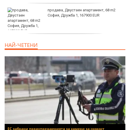
продава, Двустаен апартамент, 68 m2
София, Дружба 1, 167900 EUR
дава под наем, Двустаен апартамент, 70
НАЙ-ЧЕТЕНИ
m2 София, Манастирски Ливади, 800 EUR
ЕС забрани предупрежденията за камери за скорост