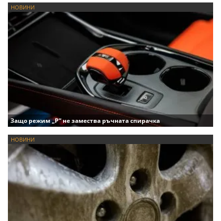
НОВИНИ
Защо режим „P“ не замества ръчната спирачка
НОВИНИ