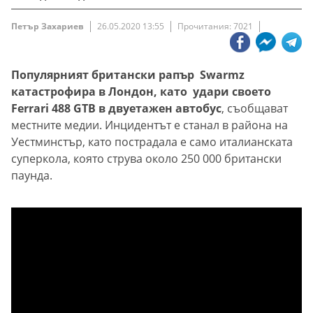
Петър Захариев
26.05.2020 13:55
Прочитания: 7021
Популярният британски рапър Swarmz
катастрофира в Лондон, като удари своето
Ferrari 488 GTB в двуетажен автобус
, съобщават
местните медии. Инцидентът е станал в района на
Уестминстър, като пострадала е само италианската
суперкола, която струва около 250 000 британски
паунда.