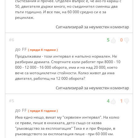
състезания и прочее. Отделен въпрос е, че ако го караш с
50, двигателя държи много, но съединител сменяш два
пъти годишно. И все пак, на 60 000 средно си е за
рециклаж.
Сигнализирай за неуместен коментар
#6
5
0
до FF
( преди 6 години )
Продължавам - този интервал е напълно нормален. Не
разбирам драмата. Спортните коли работят при 8000 - 10
000 - 12 000 - 16 000 оборота, има и на над 20 000, което
вече са мотоциклетни стойности. Колко живот да има
двигател, работещ на 12 000 оборота?
Сигнализирай за неуместен коментар
#5
4
1
до FF
( преди 6 години )
Има едно нещо, викат му "сервизен интервал". На колко
се прави, пише в книжката, дето също се казва
"ръководство за експлоатация" Така е и при Ферари, в
ръководството за експлоатация пише - при 60 000 км.