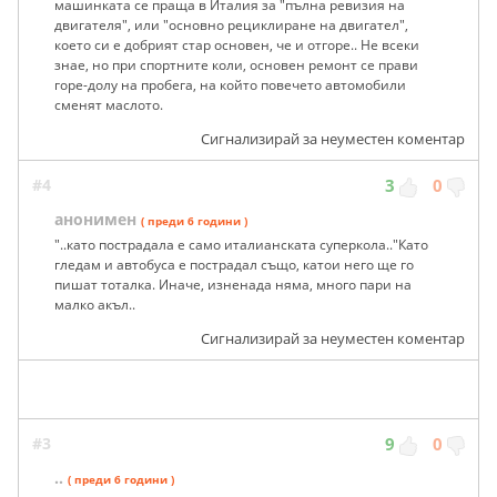
машинката се праща в Италия за "пълна ревизия на
двигателя", или "основно рециклиране на двигател",
което си е добрият стар основен, че и отгоре.. Не всеки
знае, но при спортните коли, основен ремонт се прави
горе-долу на пробега, на който повечето автомобили
сменят маслото.
Сигнализирай за неуместен коментар
#4
3
0
анонимен
( преди 6 години )
"..като пострадала е само италианската суперкола.."Като
гледам и автобуса е пострадал също, катои него ще го
пишат тоталка. Иначе, изненада няма, много пари на
малко акъл..
Сигнализирай за неуместен коментар
#3
9
0
..
( преди 6 години )