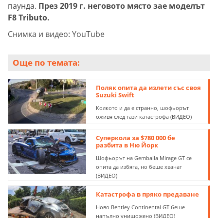
паунда.
През 2019 г. неговото място зае моделът
F8 Tributo.
Снимка и видео: YouTube
Още по темата:
Поляк опита да излети със своя
Suzuki Swift
Колкото и да е странно, шофьорът
оживя след тази катастрофа (ВИДЕО)
Суперкола за $780 000 бе
разбита в Ню Йорк
Шофьорът на Gemballa Mirage GT се
опита да избяга, но беше хванат
(ВИДЕО)
Катастрофа в пряко предаване
Ново Bentley Continental GT беше
напълно унищожено (ВИДЕО)