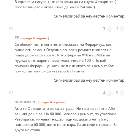
В едно съм сигурен, никога няма да си счупя Ферари-то :)
просто защото никога няма да имам такова :)
Сигнализирай за неуместен коментар
#2
7
1
FF
( преди 6 години )
Ся обясни ни,ти коги чете книжката на Ферариту... дет
пише осн.ремонт.Отделно основен ремонт и живот не
пише дори за ситроен ..Атмосферния V10 на бМВ има
нуужда от отваряне профилактично на 100 к.По кой
признак Ферари ще напише в книжката осн ремонт.Кат
помислим май си фантазьор.А ?Тийнче.
Сигнализирай за неуместен коментар
#1
4
9
анонимен
( преди 6 години )
Ами те Фераритата не са за града. Не са и за селото. Абе
за никъде не са. На 60 000 - основен ремонт, по упътване.
Разбира се, минават над 20 години, докато на туй му
навъртиш 60 000, щото не се кара. Само седи в гаража. За
друго не става.