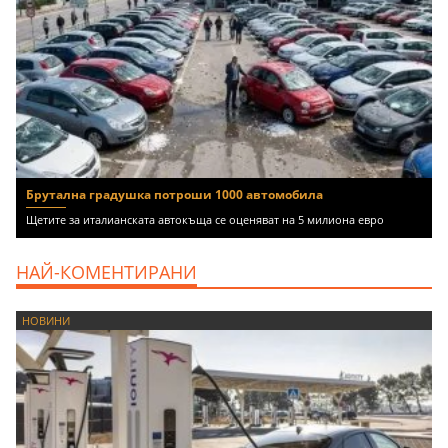
Брутална градушка потроши 1000 автомобила
Щетите за италианската автокъща се оценяват на 5 милиона евро
НАЙ-КОМЕНТИРАНИ
НОВИНИ