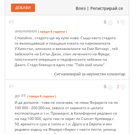
ДОБАВИ
Влез
|
Регистрирай се
#8
0
1
анонимен
( преди 6 години )
Спокойно , стадото ще му купи нова. Също както стадото
се възхищаваше и плащаше коката на наркоманката
У.Хиюстън, алкохола и вакханалиите на Еми Витхаус , гей
забежките на Елтън Джон, спин лечението на Фреди,
пластичните операции и педофилските забежки на
Джаго. Стадо блеещо в един глас "Тейк май мъни"
Сигнализирай за неуместен коментар
#7
0
2
до FF
( преди 6 години )
И да допълня - това не означава, че няма Ферарита на по
100 000 - 200 000 км, зависи от карането и цялата
експлоатация и т.н. Примерно, в Калифорния редовно са
на над 100 000, щото там ги карат по Сънсет булевард с
50, времето е сухо и топло и т.н. Друго е в Европа и ако
редовно ходиш на Ферари сбирки с наети писти, уикенд