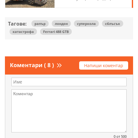
Тагове:
рапър
лондон
суперкола
сблъсък
катастрофа
Ferrari 488 GTB
Коментари ( 8 )
Напиши коментар
0
от 500