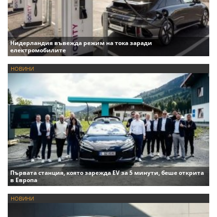
Нидерландия въвежда режим на тока заради
електромобилите
НОВИНИ
Първата станция, която зарежда EV за 5 минути, беше открита
в Европа
НОВИНИ