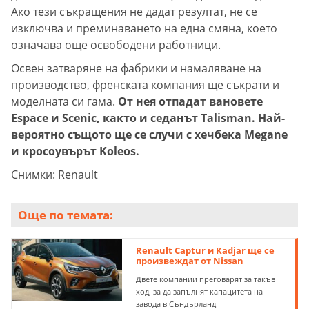
Ако тези съкращения не дадат резултат, не се
изключва и преминаването на една смяна, което
означава още освободени работници.
Освен затваряне на фабрики и намаляване на
производство, френската компания ще съкрати и
моделната си гама.
От нея отпадат вановете
Espace и Scenic, както и седанът Talisman. Най-
вероятно същото ще се случи с хечбека Megane
и кросоувърът Koleos.
Снимки: Renault
Още по темата:
Renault Captur и Kadjar ще се
произвеждат от Nissan
Двете компании преговарят за такъв
ход, за да запълнят капацитета на
завода в Съндърланд