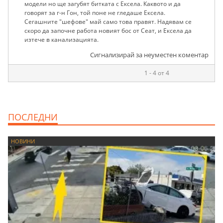
модели но ще загубят битката с Ексела. Каквото и да
говорят за г-н Гон, той поне не гледаше Ексела.
Сегашните "шефове" май само това правят. Надявам се
скоро да започне работа новият бос от Сеат, и Ексела да
изтече в канализацията.
Сигнализирай за неуместен коментар
1 - 4 от 4
ПОСЛЕДНИ
НОВИНИ