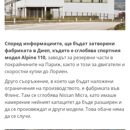
Според информациите, ще бъдат затворени
фабриката в Диеп, където е сглобява спортния
модел Alpine 110,
заводът за резервни части в
покрайнините на Париж, както и този за двигатели и
скоростни кутии до Лориен.
Друго съоръжение, в което ще бъдат наложени
ограничения на производството, е фабриката във
Флинс. Там се сглобява Nissan Micra, като имаше
намерение нейният капацитет да бъде разширен и
да се произвеждат и други модели. Това обаче няма
да се случи.