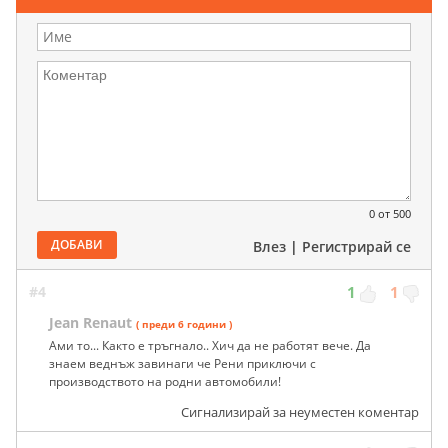
0
от 500
ДОБАВИ
Влез
|
Регистрирай се
#4
1
1
Jean Renaut
( преди 6 години )
Ами то... Както е тръгнало.. Хич да не работят вече. Да
знаем веднъж завинаги че Рени приключи с
производството на родни автомобили!
Сигнализирай за неуместен коментар