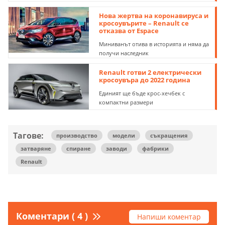
Нова жертва на коронавируса и
кросоувърите – Renault се
отказва от Espace
Миниванът отива в историята и няма да
получи наследник
Renault готви 2 електрически
кросоувъра до 2022 година
Единият ще бъде крос-хечбек с
компактни размери
Тагове:
производство
модели
съкращения
затваряне
спиране
заводи
фабрики
Renault
Коментари ( 4 )
Напиши коментар