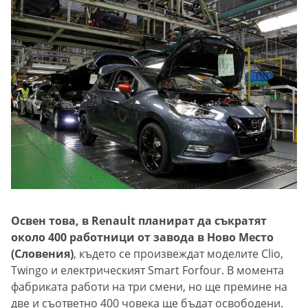
Освен това, в Renault планират да съкратят
около 400 работници от завода в Ново Место
(Словения)
, където се произвеждат моделите Clio,
Twingo и електрическият Smart Forfour. В момента
фабриката работи на три смени, но ще премине на
две и съответно 400 човека ще бъдат освободени.