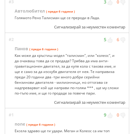
#3
3
0
Автолюбител
( преди 6 години )
Голямото Рено Талисман ще се прероди в Лада.
Сигнализирай за неуместен коментар
#2
5
6
Панов
( преди 6 години )
Как може да кръстиш модел "талисман", или "колеос", и
да очакваш това да се продаде? Трябва да има анти-
гравитационен двигател, за да купя кола с такова име, и
ще е само за да изскубя двигателя от нея. Те направиха
преди 20 години два -три много добри серийни
бензинови двигателя - милионници, но оттогава се
надпреварват кой ще направи по-голям *** , ще му сложи
по-тъпо име, и ще го продаде за повече пари.
Сигнализирай за неуместен коментар
#1
9
0
none
( преди 6 години )
Ексела здраво ще ги удари. Меган и Колеос са им топ