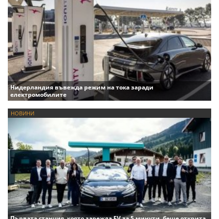
Нидерландия въвежда режим на тока заради
електромобилите
НОВИНИ
Първата станция, която зарежда EV за 5 минути, беше открита