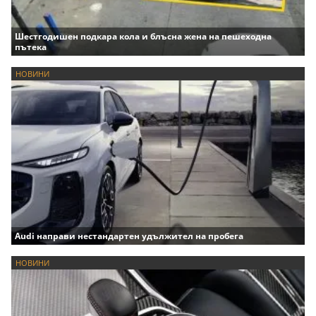
Шестгодишен подкара кола и блъсна жена на пешеходна
пътека
НОВИНИ
Audi направи нестандартен удължител на пробега
НОВИНИ