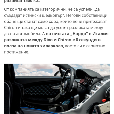
развива 1500 к.с.
От компанията са категорични, че са успели „да
създадат истински шедьовър“. Негови собственици
обаче ще станат само хора, които вече притежават
Chiron и така ще могат да усетят разликата между
двата автомобила. А
на пистата „Нардо“ в Италия
разликата между Divo и Chiron e 8 секунди в
полза на новата хиперкола
, което си е сериозно
постижение.