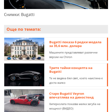
Снимки: Bugatti
Още по темата:
Bugatti показа 6 редки модела
за 35,6 млн. долара
Машините представляват различни
версии на Chiron
Трите тайни концепта на
Bugatti
Те не видяха бял свят, което наистина е
доста жалко
Старо Bugatti Veyron
впечатлява на диностенд
Хиперколата показва малка загуба на
мощност (ВИДЕО)