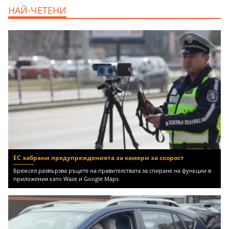
дава под наем, Двустаен апартамент, 55
НАЙ-ЧЕТЕНИ
m2 София, Младост 4, 650 EUR
ЕС забрани предупрежденията за камери за скорост
Брюксел развързва ръцете на правителствата за спиране на функции в
приложения като Waze и Google Maps