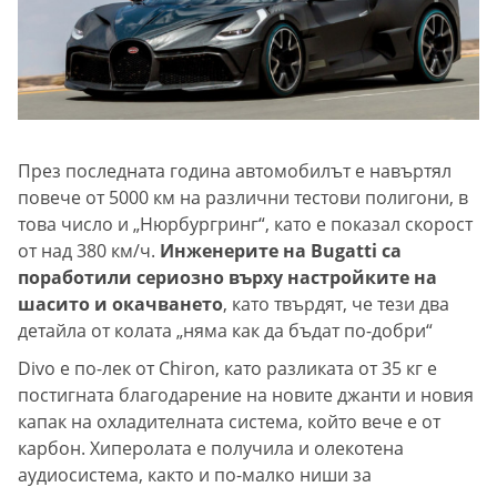
През последната година автомобилът е навъртял
повече от 5000 км на различни тестови полигони, в
това число и „Нюрбургринг“, като е показал скорост
от над 380 км/ч.
Инженерите на Bugatti са
поработили сериозно върху настройките на
шасито и окачването
, като твърдят, че тези два
детайла от колата „няма как да бъдат по-добри“
Divo е по-лек от Chiron, като разликата от 35 кг е
постигната благодарение на новите джанти и новия
капак на охладителната система, който вече е от
карбон. Хиперолата е получила и олекотена
аудиосистема, както и по-малко ниши за