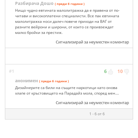
Разбирача Дошо
( преди 6 години )
Нищо чудно евтината малолитражка да е правена от по-
читави и високоплатени специалисти. Все пак евтината
малолитражка носи далеч повече приходи на ВАГ от
разните вейрони и широни, от които се проивзеждат
малко бройки за престиж.
Сигнализирай за неуместен коментар
#1
6
10
анонимен
( преди 6 години )
Дизайнерите са били на същите наркотици като онова
хлапе от кръстовището на Парадайз мола, според мен....
Сигнализирай за неуместен коментар
1 - 6 от 6