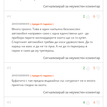
Сигнализирай за неуместен коментар
#4
2
6
анонимен
( преди 6 години )
Много грозно. Това е един напълно безсмислен
автомобил направен само с една единствена цел - да
прибира парите милиардерите които ще си го купят.
Спортният автомобил трябва да носи удоволствие. Да го
караш на макс и да не ти пука. А не да го паркираш в
гараж и само да му трепериш.
Сигнализирай за неуместен коментар
#3
2
5
анонимен
( преди 6 години )
Буфатито с тая предна въджайна със сигурност не е много
приятна гледка за окото.
Сигнализирай за неуместен коментар
#2
4
4