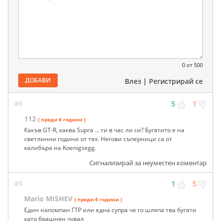
0
от 500
ДОБАВИ
Влез
|
Регистрирай се
#6
5
1
112
( преди 6 години )
Какъв GT-R, каква Supra ... ти в час ли си? Бугатито е на
светлинни години от тях. Негови съперници са от
калибъра на Koenigsegg.
Сигнализирай за неуместен коментар
#5
1
5
Mario MISHEV
( преди 6 години )
Един напомпан ГТР или една супра че го шляпа тва бугати
като брашнян чувал