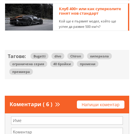
Клуб 400+ или как суперколите
гонят нов стандарт
Кой ще е първият модел, който ще
успее да развие 500 км/ч?
Тагове:
Bugatti
divo
Chiron
хиперкола
ограничена серия
40 бройки
промени
премиера
Коментари ( 6 )
Напиши коментар