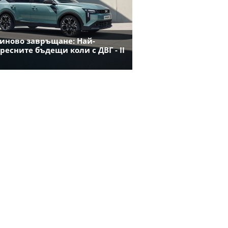
иново завръщане: Най-
ресните бъдещи коли с ДВГ - II