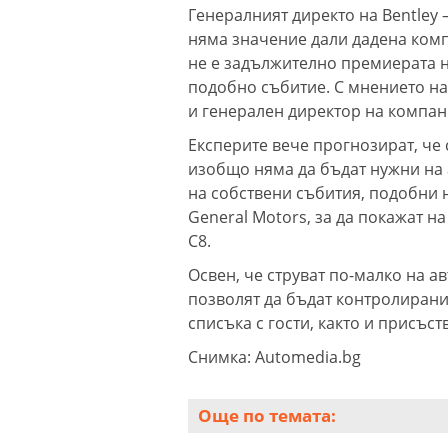
Генералният директо на Bentley 
няма значение дали дадена комп
не е задължително премиерата н
подобно събитие. С мнението на
и генерален директор на компани
Експерите вече прогнозират, че
изобщо няма да бъдат нужни на 
на собствени събития, подобни н
General Motors, за да покажат на
C8.
Освен, че струват по-малко на
позволят да бъдат контролирани 
списъка с гости, както и присъст
Снимка: Automedia.bg
Още по темата: