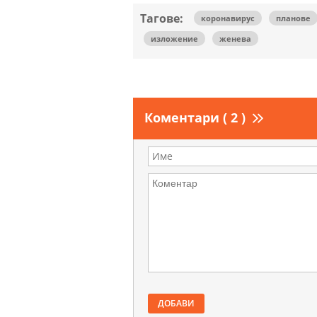
Тагове:
коронавирус
планове
изложение
женева
Коментари ( 2 )
ДОБАВИ