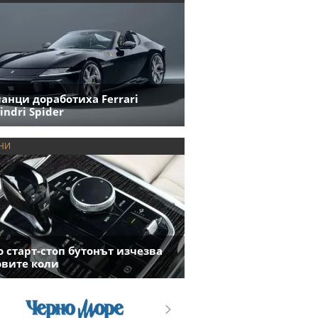
анци доработиха Ferrari
indri Spider
НИ
 старт-стоп бутонът изчезва
овите коли