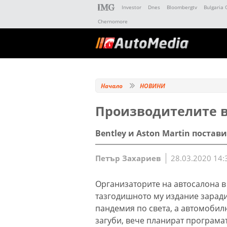
Investor
Dnes
Bloombergtv
Bulgaria 
Chernomore
Начало
НОВИНИ
Производителите в
Bentley и Aston Martin постав
Петър Захариев
28.03.2020 14:
Организаторите на автосалона в
тазгодишното му издание заради
пандемия по света, а автомобил
загуби, вече планират програмата