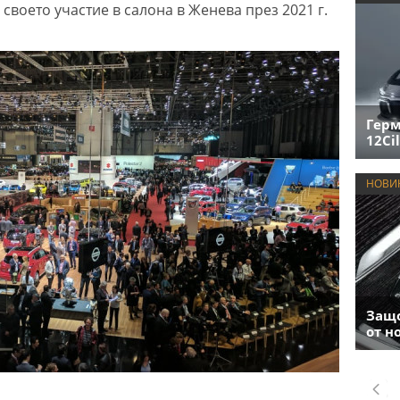
а своето участие в салона в Женева през 2021 г.
Герм
12Cil
НОВИ
Защо
от н