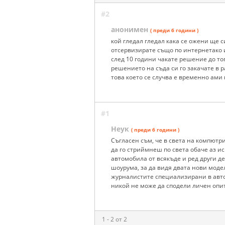
#2
анонимен
( преди 6 години )
кой гледал гледал кака се ожени ще 
отсервизирате също по интернетако 
след 10 години чакате решение до то
решението на съда си го закачате в 
това което се случва е временно ами 
#1
Неук
( преди 6 години )
Съгласен съм, че в света на компютр
да го стриймнеш по света обаче аз и
автомобила от всякъде и ред други де
шоурума, за да видя двата нови моде
журналистите специализирани в авто
никой не може да сподели личен опит
1 - 2 от 2