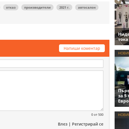
отказ
производители
2021 г.
автосалон
Нид
тока
Напиши коментар
НОВИ
Първ
за 5
Евро
0
от 500
НОВИ
Влез
|
Регистрирай се