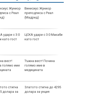
Винисиус Жуниор
прод
преподписа с Реал
апар
(Мадрид)
Софи
EUR
ЦСКА удари с 3:0 Макаби
прод
като гост
апар
Софи
2500
Тъжна вест! Почина
прод
голямо име в
апар
медицината
Софи
лива
EUR
Златото стигна до 4295
прод
долара за унция
апар
Софи
EUR