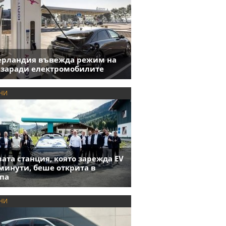
ерландия въвежда режим на
 заради електромобилите
НИ
ата станция, която зарежда EV
 минути, беше открита в
па
НИ