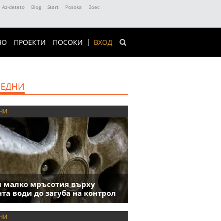
Az-deteto
Blog
Start
Posoka
Boec
НО
ПРОЕКТИ
ПОСОКИ
ВХОД
ЕДНИ
НИ
 малко мръсотия върху
та води до загуба на контрол
НИ