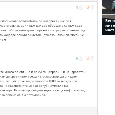
4
3
Бенз
си поръчвате автомобили по интернети ще си ги
инте
имате рекламации към дилъра обръщате се към съда
част
гава с обществен транспорт на 2 метра разстояниеслед
рамкадобре дошли в настоящето ако някой си мисли че
не е
6
2
ите много по-евтино и да си го направиш в централата и
скам да сравнявам усещането за допир, да огледам
тайли.... Ако трябва да пътувам 1000 км между два
ла на съответните марки се губи смисъла на
сектора. Всички ще получат една и съща информация,
 за повече от 3-4 автомобила.