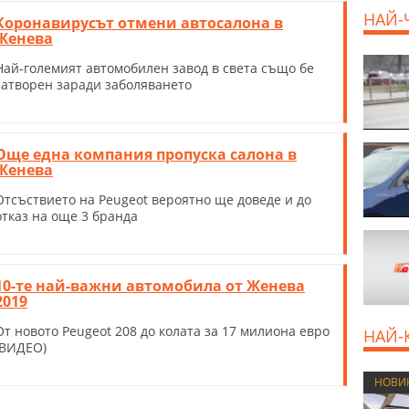
НАЙ-
Коронавирусът отмени автосалона в
Женева
Най-големият автомобилен завод в света също бе
затворен заради заболяването
Още една компания пропуска салона в
Женева
Отсъствието на Peugeot вероятно ще доведе и до
отказ на още 3 бранда
10-те най-важни автомобила от Женева
2019
От новото Peugeot 208 до колата за 17 милиона евро
НАЙ-
(ВИДЕО)
НОВИ