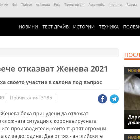
On Air
Gol
Tialoto
Az-jenata
Puls
Teenproblem
Automedia
Imoti.net
Rabota
НОВИНИ
ТЕСТ ДРАЙВ
ИСТОРИИ
ТЕХНИКА
ПОЛЕЗ
ПОСЛ
ече отказват Женева 2021
НОВИ
иха своето участие в салона под въпрос
30
Прочитания: 3185
 Женева бяха принудени да отложат
Дори
 сложната ситуация с коронавирусната
джан
ните производители, които търпят огромни
 си за догодина. Два от тях - английските
НОВИ