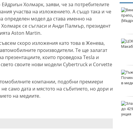
– Ейдриън Холмарк, заяви, че за потребителите
ания участва на изложението. А също така и че
а определен модел да става именно на
 Холмарк се съгласи и Анди Палмър, президент
ята Aston Martin.
 съвсем скоро изложения като това в Женева,
автомобилните производители. Те ще залагат
а презентациите, които проведоха Tesla и
 свето своите нови модели Cybertruck и Corvette
 автомобилните компании, подобни премиери
не само дата и мястото на събитието, но дори и
вието на медиите.