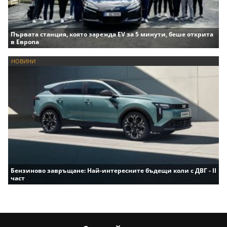
Първата станция, която зарежда EV за 5 минути, беше открита
в Европа
НОВИНИ
Бензиново завръщане: Най-интересните бъдещи коли с ДВГ - II
част