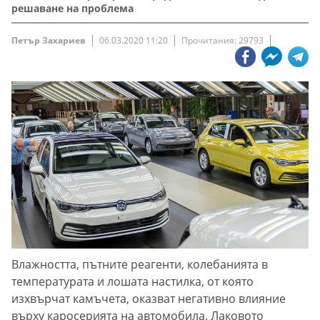
решаване на проблема
Петър Захариев
06.03.2020 11:20
Прочитания: 29793
Влажността, пътните реагенти, колебанията в
температурата и лошата настилка, от която
изхвърчат камъчета, оказват негативно влияние
върху каросерията на автомобила. Лаковото