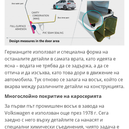
Германците използват и специална форма на
останалите детайли в самата врата, като идеята е
ясна – водата не трябва да се задържа, а да се
оттича и да изсъхва, като това дори в движение на
автомобила. Тук отново се залага на восък, който се
вкарва между различните детайли на конструкцията.
Многослойно покритие на каросерията
За първи път промишлен восък в завода на
Volkswagen е използван още през 1978 г. Сега
заедно с него върху детайлите са нанасят и
специални химически съединения, чиято задача е