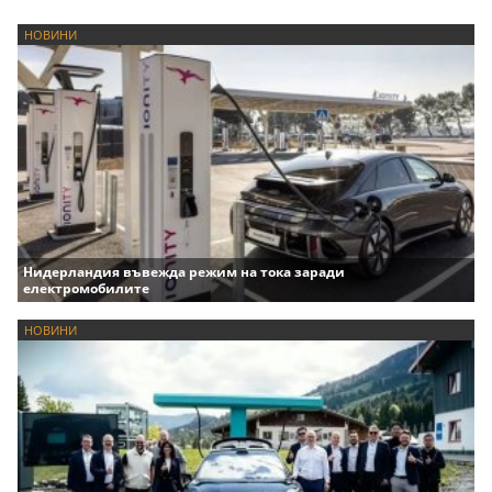
НОВИНИ
Нидерландия въвежда режим на тока заради
електромобилите
НОВИНИ