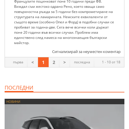
Французите поцинковат поне 10 години преди ФВ.
Виждал съм жестоко одрано Рено, което хваща само
повърхностна ръжда за 5 години без компрометиране на
структурата на ламарината. Немските еквилаленти от
същото време (особено Опел и Форд) в подобни случаи се
пробиват за година-две. Сега вече всички коли държат
поне 20 години във всички случаи. Проблем има
единствено след намеса на многознаещия български
майстор.
Сигнализирай за неуместен коментар
<
1
2
>
първа
последна
1 - 10 от 18
ПОСЛЕДНИ
НОВИНИ