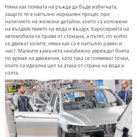
Няма как появата на ръжда да бъде избегната,
защото тя е напълно нормален процес при
наличието на железни детайли, които са изложени
на въздействието на вода и въздух. Каросерията на
автомобила се прави от стомана, а пътят, по който
се движат колите, няма как са е напълно равен и
чист. Малките камъчета неизбежно увреждат боята
по време на движение, като така се появяват точки,
които са идеална цел за атака от страна на вода и
солта.