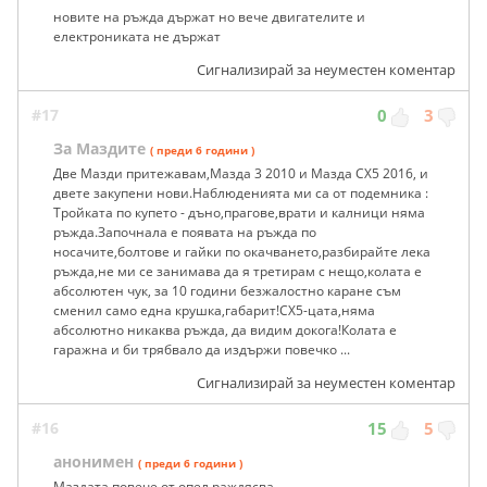
новите на ръжда държат но вече двигателите и
електрониката не държат
Сигнализирай за неуместен коментар
#17
0
3
За Маздите
( преди 6 години )
Две Мазди притежавам,Мазда 3 2010 и Мазда СХ5 2016, и
двете закупени нови.Наблюденията ми са от подемника :
Тройката по купето - дъно,прагове,врати и калници няма
ръжда.Започнала е появата на ръжда по
носачите,болтове и гайки по окачването,разбирайте лека
ръжда,не ми се занимава да я третирам с нещо,колата е
абсолютен чук, за 10 години безжалостно каране съм
сменил само една крушка,габарит!СХ5-цата,няма
абсолютно никаква ръжда, да видим докога!Колата е
гаражна и би трябвало да издържи повечко ...
Сигнализирай за неуместен коментар
#16
15
5
анонимен
( преди 6 години )
Mаздата повече от опел раждясва.