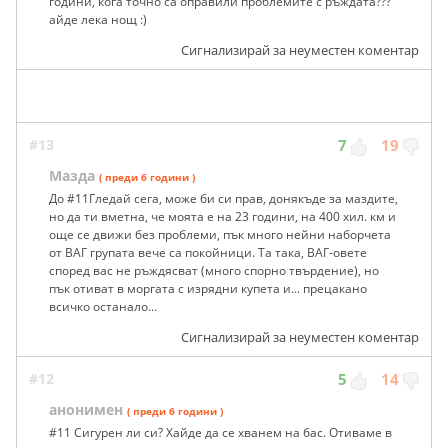
години, кога точно са оправили проблемите с ръждата???
айде лека нощ :)
Сигнализирай за неуместен коментар
#13
7
19
Мазда
( преди 6 години )
До #11Гледай сега, може би си прав, донякъде за маздите,
но да ти вметна, че моята е на 23 години, на 400 хил. км и
още се движи без проблеми, пък много нейни наборчета
от ВАГ групата вече са покойници. Та така, ВАГ-овете
според вас не ръждясват (много спорно твърдение), но
пък отиват в моргата с изрядни купета и... прецакано
всичко останало...
Сигнализирай за неуместен коментар
#12
5
14
анонимен
( преди 6 години )
#11 Сигурен ли си? Хайде да се хванем на бас. Отиваме в