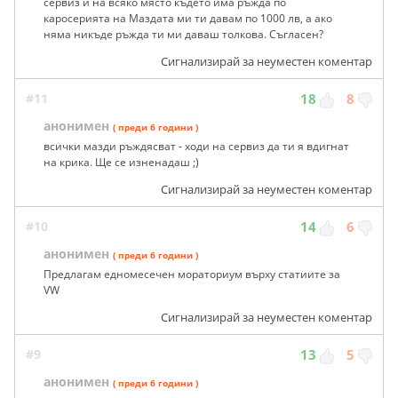
сервиз и на всяко място където има ръжда по
каросерията на Маздата ми ти давам по 1000 лв, а ако
няма никъде ръжда ти ми даваш толкова. Съгласен?
Сигнализирай за неуместен коментар
#11
18
8
анонимен
( преди 6 години )
всички мазди ръждясват - ходи на сервиз да ти я вдигнат
на крика. Ще се изненадаш ;)
Сигнализирай за неуместен коментар
#10
14
6
анонимен
( преди 6 години )
Предлагам едномесечен мораториум върху статиите за
VW
Сигнализирай за неуместен коментар
#9
13
5
анонимен
( преди 6 години )