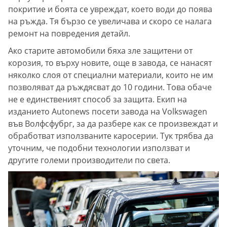
покритие и боята се увреждат, което води до поява
на ръжда. Тя бързо се увеличава и скоро се налага
ремонт на повредения детайл.
Ако старите автомобили бяха зле защитени от
корозия, то върху новите, още в завода, се нанасят
няколко слоя от специални материали, които не им
позволяват да ръждясват до 10 години. Това обаче
не е единственият способ за защита. Екип на
изданието Autonews посети завода на Volkswagen
във Волфсфубрг, за да разбере как се произвеждат и
обработват използваните каросерии. Тук трябва да
уточним, че подобни технологии използват и
другите големи производители по света.