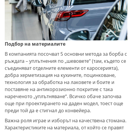
Подбор на материалите
В компанията посочват 5 основни метода за борба с
ръждата – уплътнения по „шевовете“ (там, където се
съединяват отделните елементи от каросерията),
добра херметизация на кухините, поцинковане,
технология за обработка на лаковете и боите и
поставяне на антикорозионно покритие с така
нареченото „уплътняване“. Всичко обаче започва
още при проектирането на даден модел, тоест още
преди той да е стигнал до конвейера.
Важна роля играе и изборът на качествена стомана.
Характеристиките на материала, от който се правят