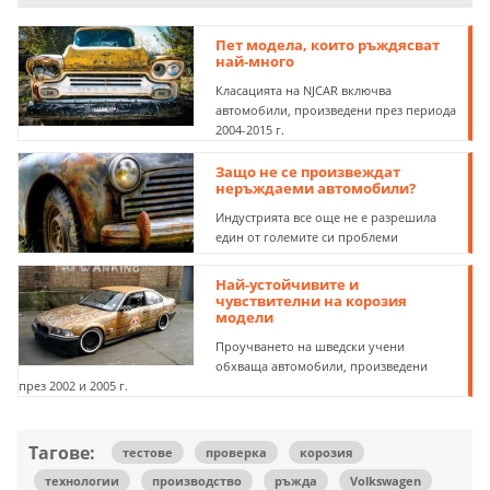
Пет модела, които ръждясват
най-много
Класацията на NJCAR включва
автомобили, произведени през периода
2004-2015 г.
Защо не се произвеждат
неръждаеми автомобили?
Индустрията все още не е разрешила
един от големите си проблеми
Най-устойчивите и
чувствителни на корозия
модели
Проучването на шведски учени
обхваща автомобили, произведени
през 2002 и 2005 г.
Тагове:
тестове
проверка
корозия
технологии
производство
ръжда
Volkswagen