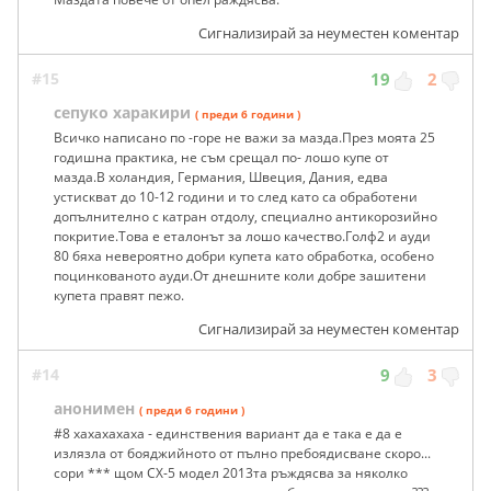
Сигнализирай за неуместен коментар
#15
19
2
сепуко харакири
( преди 6 години )
Всичко написано по -горе не важи за мазда.През моята 25
годишна практика, не съм срещал по- лошо купе от
мазда.В холандия, Германия, Швеция, Дания, едва
устискват до 10-12 години и то след като са обработени
допълнително с катран отдолу, специално антикорозийно
покритие.Това е еталонът за лошо качество.Голф2 и ауди
80 бяха невероятно добри купета като обработка, особено
поцинкованото ауди.От днешните коли добре зашитени
купета правят пежо.
Сигнализирай за неуместен коментар
#14
9
3
анонимен
( преди 6 години )
#8 хахахахаха - единствения вариант да е така е да е
излязла от бояджийното от пълно пребоядисване скоро...
сори *** щом CX-5 модел 2013та ръждясва за няколко