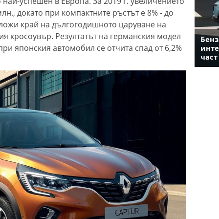
най-успешен в Европа. За 2019 г. увеличението
млн., докато при компактните ръстът е 8% - до
 сложи край на дългогодишното царуване на
ния кросоувър. Резултатът на германския модел
Бенз
 при японския автомобил се отчита спад от 6,2%
инте
част