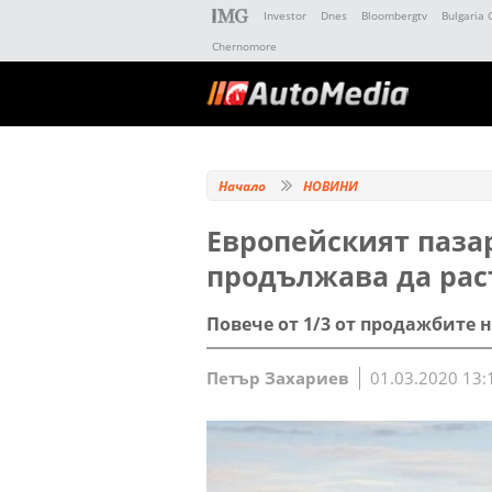
Investor
Dnes
Bloombergtv
Bulgaria 
Chernomore
Начало
НОВИНИ
Европейският паза
продължава да рас
Повече от 1/3 от продажбите на
Петър Захариев
01.03.2020 13: