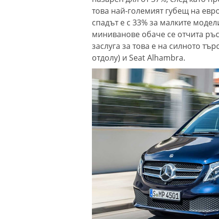
това най-големият губещ на евр
спадът е с 33% за малките модел
миниванове обаче се отчита ръст
заслуга за това е на силното тър
отдолу) и Seat Alhambra.