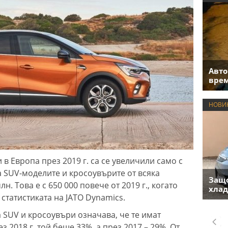
Авто
врем
НОВИ
 Европа през 2019 г. са се увеличили само с
на SUV-моделите и кросоувърите от всяка
Защо
н. Това е с 650 000 повече от 2019 г., когато
хлад
 статистиката на JATO Dynamics.
 SUV и кросоувъри означава, че те имат
з 2018 г. той беше 33%, а през 2017 – 29%. От