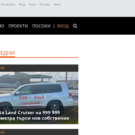
Az-deteto
Blog
Start
Posoka
Boec
НО
ПРОЕКТИ
ПОСОКИ
ВХОД
ЕДНИ
НИ
ta Land Cruiser на 999 999
метра търси нов собственик
НИ