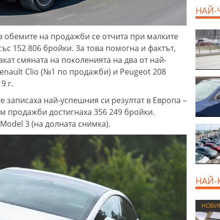
НАЙ-
в обемите на продажби се отчита при малките
ъс 152 806 бройки. За това помогна и фактът,
кат смяната на поколенията на два от най-
enault Clio (№1 по продажби) и Peugeot 208
9 г.
 записаха най-успешния си резултат в Европа –
им продажби достигнаха 356 249 бройки.
Model 3 (на долната снимка).
НАЙ-
НОВИ