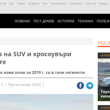
On Air
Gol
Tialoto
Az-jenata
Puls
Teenproblem
Automedia
Imoti.net
Rabota
НОВИНИ
ТЕСТ ДРАЙВ
ИСТОРИИ
ТЕХНИКА
ПОЛЕЗ
ПОСЛ
р на SUV и кросоувъри
НОВИ
те
 нови коли за 2019 г. са в тези сегменти
15
Прочитания: 5624
Toyo
кило
НОВИ