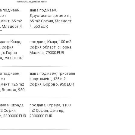
дава под наем,
Мачо
Двустаен апартамент,
теле
65 m2 София, Младост
авгу
4, 550 EUR
продава, Къща, 100 m2
Вела
София област, с.Горна
Левс
Малина, 79000 EUR
наре
дава под наем, Тристаен
Коси
апартамент, 125 m2
взем
София, Борово, 950 EUR
продава, Сграда, 1100
Левс
m2 София, Център,
крош
2300000 EUR
края