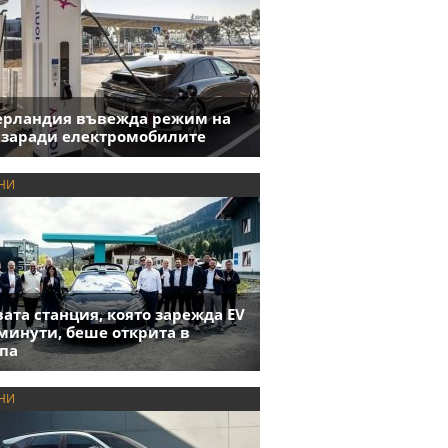
ерландия въвежда режим на
 заради електромобилите
НИ
ата станция, която зарежда EV
 минути, беше открита в
па
НИ