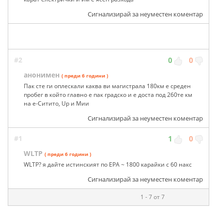
Сигнализирай за неуместен коментар
#2
0
0
анонимен
( преди 6 години )
Пак сте ги оплескали каква ви магистрала 180км е среден
пробег в който главно е пак градско и е доста под 260те км
на е-Ситито, Up и Мии
Сигнализирай за неуместен коментар
#1
1
0
WLTP
( преди 6 години )
WLTP? я дайте истинският по EPA ~ 1800 карайки с 60 накс
Сигнализирай за неуместен коментар
1 - 7 от 7