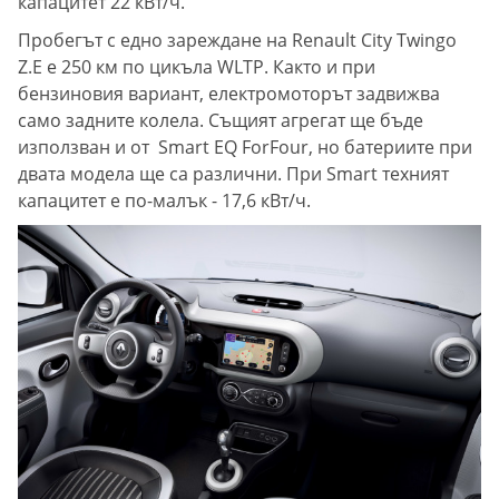
капацитет 22 кВт/ч.
Пробегът с едно зареждане на Renault City Twingo
Z.E e 250 км по цикъла WLTP. Както и при
бензиновия вариант, електромоторът задвижва
само задните колела. Същият агрегат ще бъде
използван и от Smart EQ ForFour, но батериите при
двата модела ще са различни. При Smart техният
капацитет е по-малък - 17,6 кВт/ч.