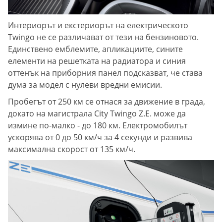
Интериорът и екстериорът на електрическото
Twingo не се различават от тези на бензиновото.
Единствено емблемите, апликациите, сините
елементи на решетката на радиатора и синия
оттенък на приборния панел подсказват, че става
дума за модел с нулеви вредни емисии.
Пробегът от 250 км се отнася за движение в града,
докато на магистрала City Twingo Z.E. може да
измине по-малко - до 180 км. Електромобилът
ускорява от 0 до 50 км/ч за 4 секунди и развива
максимална скорост от 135 км/ч.