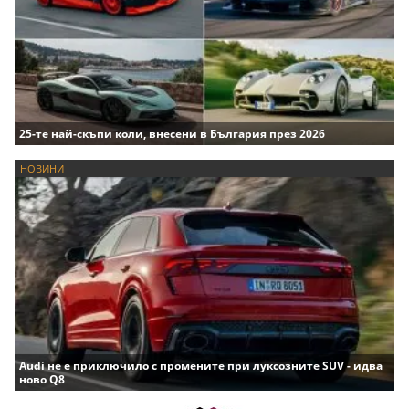
25-те най-скъпи коли, внесени в България през 2026
НОВИНИ
Audi не е приключило с промените при луксозните SUV - идва
ново Q8