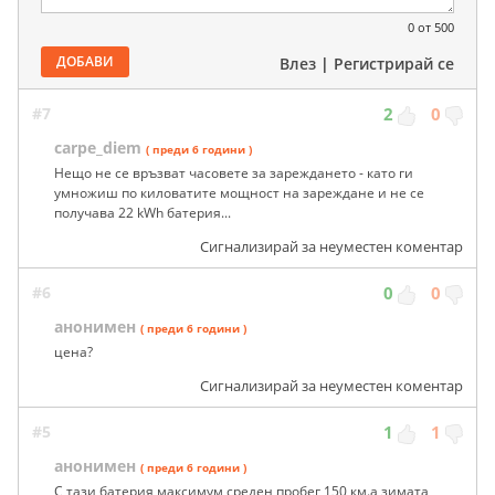
0
от 500
ДОБАВИ
Влез
|
Регистрирай се
#7
2
0
carpe_diem
( преди 6 години )
Нещо не се връзват часовете за зареждането - като ги
умножиш по киловатите мощност на зареждане и не се
получава 22 kWh батерия...
Сигнализирай за неуместен коментар
#6
0
0
анонимен
( преди 6 години )
цена?
Сигнализирай за неуместен коментар
#5
1
1
анонимен
( преди 6 години )
С тази батерия максимум среден пробег 150 км.а зимата