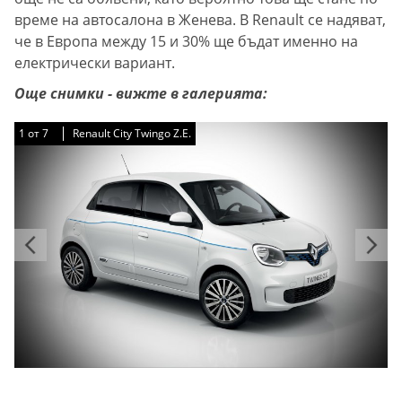
време на автосалона в Женева. В Renault се надяват,
че в Европа между 15 и 30% ще бъдат именно на
електрически вариант.
Още снимки - вижте в галерията:
1
1
1
1
1
1
1
от
от
от
от
от
от
от
7
7
7
7
7
7
7
Renault City Twingo Z.E.
Renault City Twingo Z.E.
Renault City Twingo Z.E.
Renault City Twingo Z.E.
Renault City Twingo Z.E.
Renault City Twingo Z.E.
Renault City Twingo Z.E.