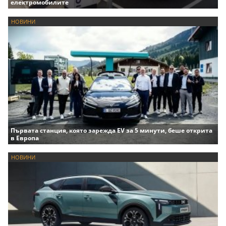
електромобилите
НОВИНИ
Първата станция, която зарежда EV за 5 минути, беше открита
в Европа
НОВИНИ