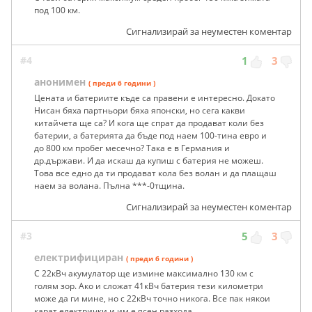
под 100 км.
Сигнализирай за неуместен коментар
#4
1
3
анонимен
( преди 6 години )
Цената и батериите къде са правени е интересно. Докато
Нисан бяха партньори бяха японски, но сега какви
китайчета ще са? И кога ще спрат да продават коли без
батерии, а батерията да бъде под наем 100-тина евро и
до 800 км пробег месечно? Така е в Германия и
др.държави. И да искаш да купиш с батерия не можеш.
Това все едно да ти продават кола без волан и да плащаш
наем за волана. Пълна ***-0тщина.
Сигнализирай за неуместен коментар
#3
5
3
електрифициран
( преди 6 години )
С 22кВч акумулатор ще измине максимално 130 км с
голям зор. Ако и сложат 41кВч батерия тези километри
може да ги мине, но с 22кВч точно никога. Все пак някои
карат електрички и им е ясен разхода