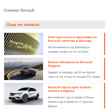
Снимки: Renault
Още по темата:
Електрическата офанзива на
Renault започва в Женева
На изложението ще дебютира и
първият модел на ток на Dacia
Вижте обновеното Renault
Megane
Задават се хибрид с до 65 км пробег
само на ток и още по-мощен R.S. модел
Renault пуска крос-купето
Arkana в Европа
Автомобилът ще се прави в Южна
Корея и ще е различен от руската
версия