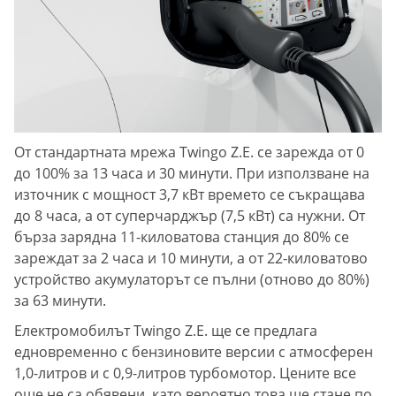
От стандартната мрежа Twingo Z.E. се зарежда от 0
до 100% за 13 часа и 30 минути. При използване на
източник с мощност 3,7 кВт времето се съкращава
до 8 часа, а от суперчарджър (7,5 кВт) са нужни. От
бърза зарядна 11-киловатова станция до 80% се
зареждат за 2 часа и 10 минути, а от 22-киловатово
устройство акумулаторът се пълни (отново до 80%)
за 63 минути.
Електромобилът Twingo Z.E. ще се предлага
едновременно с бензиновите версии с атмосферен
1,0-литров и с 0,9-литров турбомотор. Цените все
още не са обявени, като вероятно това ще стане по