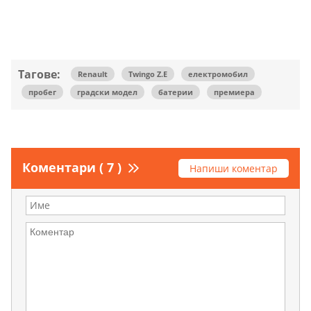
Тагове:
Renault
Twingo Z.E
електромобил
пробег
градски модел
батерии
премиера
Коментари ( 7 )
Напиши коментар