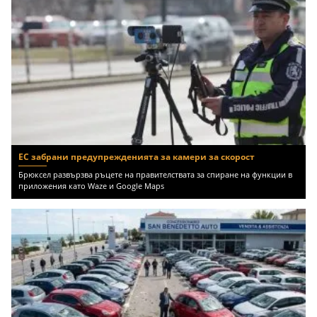
ЕС забрани предупрежденията за камери за скорост
Брюксел развързва ръцете на правителствата за спиране на функции в
приложения като Waze и Google Maps