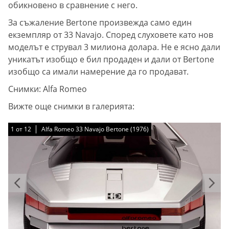
обикновено в сравнение с него.
За съжаление Bertone произвежда само един
екземпляр от 33 Navajo. Според слуховете като нов
моделът е струвал 3 милиона долара. Не е ясно дали
уникатът изобщо е бил продаден и дали от Bertone
изобщо са имали намерение да го продават.
Снимки: Alfa Romeo
Вижте още снимки в галерията:
1
1
1
1
1
1
1
1
1
1
1
1
от
от
от
от
от
от
от
от
от
от
от
от
12
12
12
12
12
12
12
12
12
12
12
12
Alfa Romeo 33 Navajo Bertone (1976)
Alfa Romeo 33 Navajo Bertone (1976)
Alfa Romeo 33 Navajo Bertone (1976)
Alfa Romeo 33 Navajo Bertone (1976)
Alfa Romeo 33 Navajo Bertone (1976)
Alfa Romeo 33 Navajo Bertone (1976)
Alfa Romeo 33 Navajo Bertone (1976)
Alfa Romeo 33 Navajo Bertone (1976)
Alfa Romeo 33 Navajo Bertone (1976)
Alfa Romeo 33 Navajo Bertone (1976)
Alfa Romeo 33 Navajo Bertone (1976)
Alfa Romeo 33 Navajo Bertone (1976)