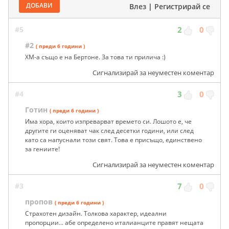
ДОБАВИ
Влез
|
Регистрирай се
#5
2
0
#2
( преди 6 години )
XM-a също е на Бертоне. За това ти прилича :)
Сигнализирай за неуместен коментар
#4
3
0
Готин
( преди 6 години )
Има хора, които изпреварват времето си. Лошото е, че
другите ги оценяват чак след десетки години, или след
като са напуснали този свят. Това е присъщо, единствено
за гениите!
Сигнализирай за неуместен коментар
#3
7
0
пропов
( преди 6 години )
Страхотен дизайн. Толкова характер, идеални
пропорции... абе определено италианците правят нещата