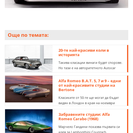
Още по темата:
20-те най-красиви коли в
историята
Такива класации винаги будят спорове.
Но тази е на авторитетното Autocar
Alfa Romeo B.A.T. 5, 7 и 9 – едни
от най-красивите студии на
Bertone
Класиките от 50-те ще могат да бъдат
видян в Лондон в края на ноември
Забравените студии: Alfa
Romeo Carabo (1968)
Марчело Гандини показва първата си
идея за Lamborghini Countach