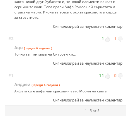
както никой друг. Хубавото е, че някой елементи влизат в
серийните коли. Това прави Алфа Ромео най сърцатата и
страстна марка. Икона за всеки с око за красивото и сърце
за страстното.
Сигнализирай за неуместен коментар
#2
1
1
Ацо
( преди 6 години )
Точно тая ми мяза на Ситроен хм...
Сигнализирай за неуместен коментар
#1
11
0
Андрей
( преди 6 години )
Алфата си е алфа най красивия авто Мобил на света
Сигнализирай за неуместен коментар
1 - 5 от 5