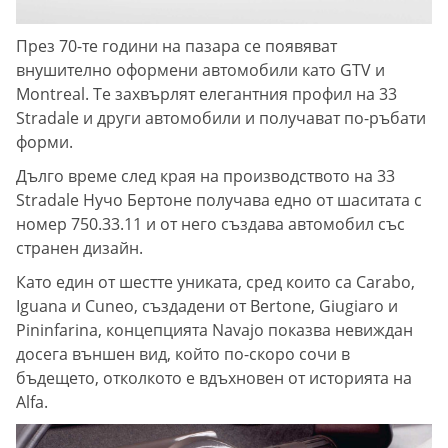
През 70-те години на пазара се появяват
внушително оформени автомобили като GTV и
Montreal. Те захвърлят елегантния профил на 33
Stradale и други автомобили и получават по-ръбати
форми.
Дълго време след края на производството на 33
Stradale Нучо Бертоне получава едно от шаситата с
номер 750.33.11 и от него създава автомобил със
странен дизайн.
Като един от шестте униката, сред които са Carabo,
Iguana и Cuneo, създадени от Bertone, Giugiaro и
Pininfarina, концепцията Navajo показва невиждан
досега външен вид, който по-скоро сочи в
бъдещето, отколкото е вдъхновен от историята на
Alfa.