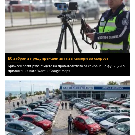
ЕС забрани предупрежденията за камери за скорост
Брюксел развързва ръцете на правителствата за спиране на функции в
приложения като Waze и Google Maps