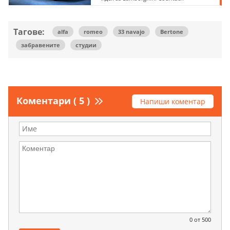
Тагове:
alfa
romeo
33 navajo
Bertone
забравените
студии
Коментари ( 5 )
Напиши коментар
0
от 500