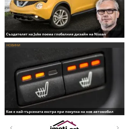
Създателят на Juke поема глобалния дизайн на Nissan
НОВИНИ
Коя е най-търсената екстра при покупка на нов автомобил