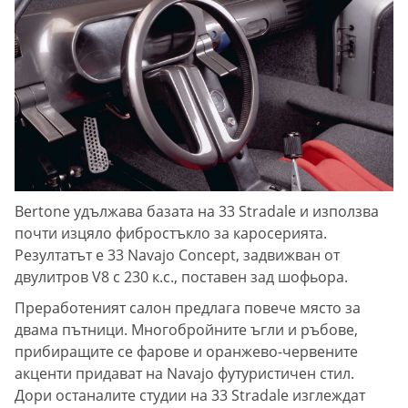
Bertone удължава базата на 33 Stradale и използва
почти изцяло фибростъкло за каросерията.
Резултатът е 33 Navajo Concept, задвижван от
двулитров V8 с 230 к.с., поставен зад шофьора.
Преработеният салон предлага повече място за
двама пътници. Многобройните ъгли и ръбове,
прибиращите се фарове и оранжево-червените
акценти придават на Navajo футуристичен стил.
Дори останалите студии на 33 Stradale изглеждат