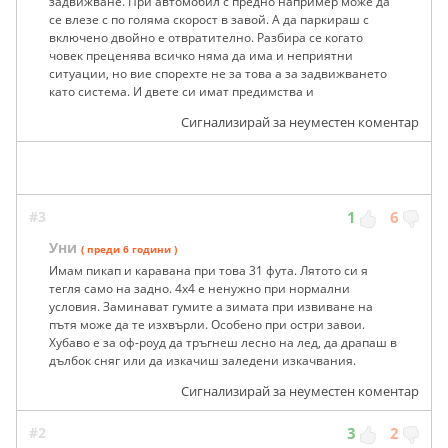
задвижване. При автомобил с предно например може да
се влезе с по голяма скорост в завой. А да паркираш с
включено двойно е отвратително. Разбира се когато
човек преценява всичко няма да има и неприятни
ситуации, но вие спорехте не за това а за задвижването
като система. И двете си имат предимства и
Сигнализирай за неуместен коментар
#3
1
6
Уни
( преди 6 години )
Имам пикап и каравана при това 31 фута. Лятото си я
тегля само на задно. 4x4 е ненужно при нормални
условия. Заминават гумите а зимата при извиване на
пътя може да те изхвърли. Особено при остри завои.
Хубаво е за оф-роуд да тръгнеш лесно на лед, да драпаш в
дълбок сняг или да изкачиш заледени изкачвания.
Сигнализирай за неуместен коментар
#2
3
2