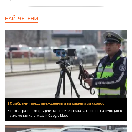
продава, Едностаен апартамент, 39 m2
НАЙ-ЧЕТЕНИ
Бургас област, к.к.Слънчев Бряг, 65500
EUR
ЕС забрани предупрежденията за камери за скорост
Брюксел развързва ръцете на правителствата за спиране на функции в
приложения като Waze и Google Maps