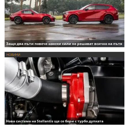
Защо два пъти повече конски сили не решават всичко на пътя
НОВИНИ
Нова система на Stellantis ще се бори с турбо дупката