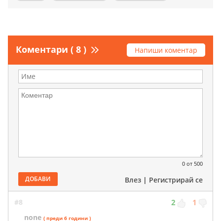
Коментари ( 8 )
Напиши коментар
0
от 500
ДОБАВИ
Влез
|
Регистрирай се
#8
2
1
none
( преди 6 години )