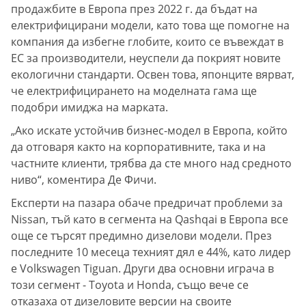
продажбите в Европа през 2022 г. да бъдат на
електрифицирани модели, като това ще помогне на
компания да избегне глобите, които се въвеждат в
ЕС за производители, неуспели да покрият новите
екологични стандарти. Освен това, японците вярват,
че електрифицирането на моделната гама ще
подобри имиджа на марката.
„Ако искате устойчив бизнес-модел в Европа, който
да отговаря както на корпоративните, така и на
частните клиенти, трябва да сте много над средното
ниво“, коментира Де Фичи.
Експерти на пазара обаче предричат проблеми за
Nissan, тъй като в сегмента на Qashqai в Европа все
още се търсят предимно дизелови модели. През
последните 10 месеца техният дял е 44%, като лидер
е Volkswagen Tiguan. Други два основни играча в
този сегмент - Toyota и Honda, също вече се
отказаха от дизеловите версии на своите