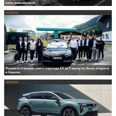
електромобилите
НОВИНИ
Първата станция, която зарежда EV за 5 минути, беше открита
в Европа
НОВИНИ