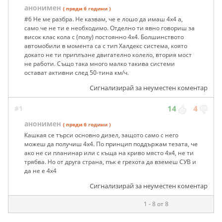
анонимен
( преди 6 години )
#6 Не ме разбра. Не казвам, че е лошо да имаш 4х4 а,
само че не ти е необходимо. Отделно ти явно говориш за
висок клас кола с (полу) постоянно 4х4. Болшинството
автомобили в момента са с тип Халдекс система, която
докато не ти приплъзне двигателно колело, втория мост
не работи. Също така много малко такива системи
остават активни след 50-тина км/ч.
Сигнализирай за неуместен коментар
#1
14
4
анонимен
( преди 6 години )
Кашкая се търси основно дизел, защото само с него
можеш да получиш 4х4. По принцип поддържам тезата, че
ако не си планинар или с къща на криво място 4х4, не ти
трябва. Но от друга страна, пък е грехота да вземеш СУВ и
да не е 4х4
Сигнализирай за неуместен коментар
1 - 8 от 8