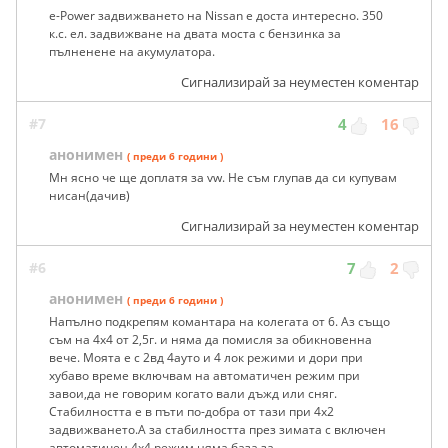
e-Power задвижването на Nissan е доста интересно. 350
к.с. ел. задвижване на двата моста с бензинка за
пълненене на акумулатора.
Сигнализирай за неуместен коментар
#7
4
16
анонимен
( преди 6 години )
Мн ясно че ще доплатя за vw. Не съм глупав да си купувам
нисан(дачив)
Сигнализирай за неуместен коментар
#6
7
2
анонимен
( преди 6 години )
Напълно подкрепям комантара на колегата от 6. Аз също
съм на 4х4 от 2,5г. и няма да помисля за обикновенна
вече. Моята е с 2вд 4ауто и 4 лок режими и дори при
хубаво време включвам на автоматичен режим при
завои,да не говорим когато вали дъжд или сняг.
Стабилността е в пъти по-добра от тази при 4х2
задвижването.А за стабилността през зимата с включен
автоматичен 4х4 режим няма база за