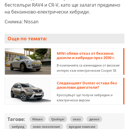
бестселъри RAV4 и CR-V, като ще залагат предимно
на бензиново-електрически хибриди.
Снимка: Nissan
Още по темата:
MINI обяви отказ от бензини,
дизели и хибриди през 2030 г.
В компанията са изненадани от високия
интерес към електрическия Cooper SE
Следващият Duster остава без
дизелови двигатели?
Кросоувърт ще получи хибридни и
електрически версии
Тагове:
Nissan
Qashqai
оказ
дизел
хибрид
ново поколение
вредни емисии