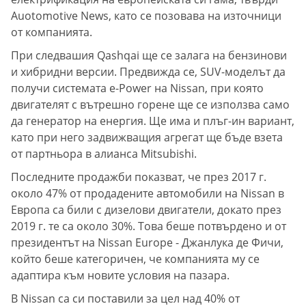
Auotomotive News, като се позовава на източници
от компанията.
При следвашия Qashqai ще се залага на бензинови
и хибридни версии. Предвижда се, SUV-моделът да
получи системата e-Power на Nissan, при която
двигателят с вътрешно горене ще се използва само
да генератор на енергия. Ще има и плъг-ин вариант,
като при него задвижващия агрегат ще бъде взета
от партньора в алианса Mitsubishi.
Последните продажби показват, че през 2017 г.
около 47% от продадените автомобили на Nissan в
Европа са били с дизелови двигатели, докато през
2019 г. те са около 30%. Това беше потвърдено и от
президентът на Nissan Europe - Джанлука де Фичи,
който беше категоричен, че компанията му се
адаптира към новите условия на пазара.
В Nissan са си поставили за цел над 40% от