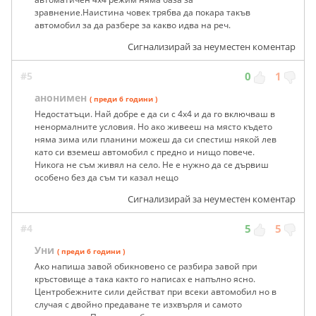
зравнение.Наистина човек трябва да покара такъв
автомобил за да разбере за какво идва на реч.
Сигнализирай за неуместен коментар
#5
0
1
анонимен
( преди 6 години )
Недостатъци. Най добре е да си с 4x4 и да го включваш в
ненормалните условия. Но ако живееш на място където
няма зима или планини можеш да си спестиш някой лев
като си вземеш автомобил с предно и нищо повече.
Никога не съм живял на село. Не е нужно да се дървиш
особено без да съм ти казал нещо
Сигнализирай за неуместен коментар
#4
5
5
Уни
( преди 6 години )
Ако напиша завой обикновено се разбира завой при
кръстовище а така както го написах е напълно ясно.
Центробежните сили действат при всеки автомобил но в
случая с двойно предаване те изхвърля и самото