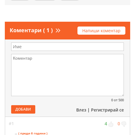
Коментари ( 1 )
Напиши коментар
0
от 500
ДОБАВИ
Влез
|
Регистрирай се
#1
4
0
..
( преди 6 години )