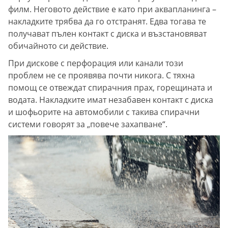
филм. Неговото действие е като при аквапланинга –
накладките трябва да го отстранят. Едва тогава те
получават пълен контакт с диска и възстановяват
обичайното си действие.
При дискове с перфорация или канали този
проблем не се проявява почти никога. С тяхна
помощ се отвеждат спирачния прах, горещината и
водата. Накладките имат незабавен контакт с диска
и шофьорите на автомобили с такива спирачни
системи говорят за „повече захапване“.