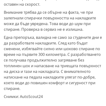
оставен на скорост.
Внимание трябва да се обърне на факта, че при
залепнали спирачки повърхността на накладките
може да бъде увредена. Това води до шум при
спиране. Проверка в сервиз не е излишна.
Една препоръка, валидна не само за студените дни е
да разработвате накладките. След като бъдат
сменени, избягвайте силно или шоково спиране по
време на първите 300 километра. С разработването
се получава продължително загряване без
топлинен шок и напасване на триещата повърхност
на диска и тази на накладката. С внимателното
натискане на педала накладките улягат по-добре,
което води до повишен комфорт и сигурност при
спиране.
Снимки: AutoScout24