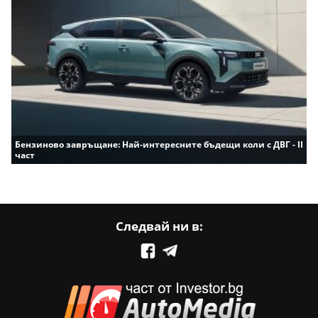
Бензиново завръщане: Най-интересните бъдещи коли с ДВГ - II
част
Следвай ни в: