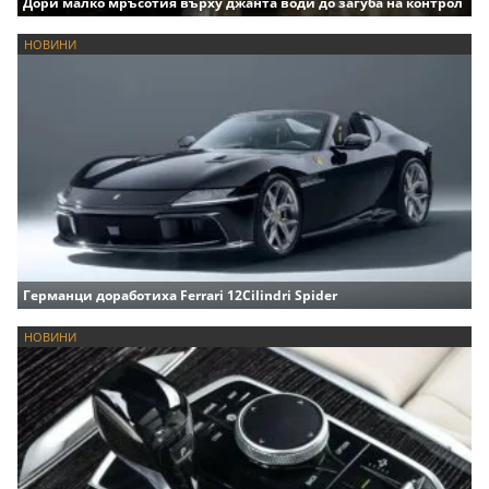
Дори малко мръсотия върху джанта води до загуба на контрол
НОВИНИ
Германци доработиха Ferrari 12Cilindri Spider
НОВИНИ