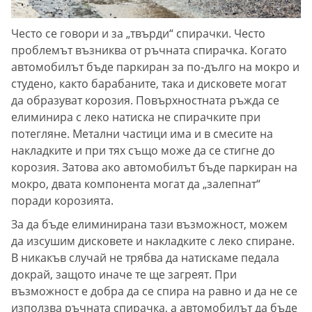
Често се говори и за „твърди“ спирачки. Често
проблемът възниква от ръчната спирачка. Когато
автомобилът бъде паркиран за по-дълго на мокро и
студено, както барабаните, така и дисковете могат
да образуват корозия. Повърхностната ръжда се
елиминира с леко натиска не спирачките при
потегляне. Метални частици има и в смесите на
накладките и при тях също може да се стигне до
корозия. Затова ако автомобилът бъде паркиран на
мокро, двата компонента могат да „залепнат“
поради корозията.
За да бъде елиминирана тази възможност, можем
да изсушим дисковете и накладките с леко спиране.
В никакъв случай не трябва да натискаме педала
докрай, защото иначе те ще загреят. При
възможност е добра да се спира на равно и да не се
използва ръчната спирачка, а автомобилът да бъде