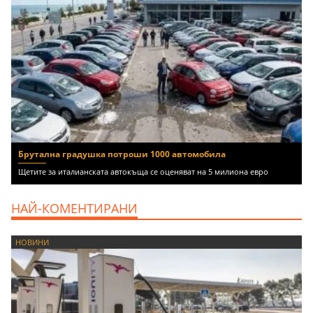
Брутална градушка потроши 1000 автомобила
Щетите за италианската автокъща се оценяват на 5 милиона евро
НАЙ-КОМЕНТИРАНИ
НОВИНИ