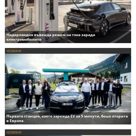
Нидерландия въвежда режим на тока заради
електромобилите
НОВИНИ
Първата станция, която зарежда EV за 5 минути, беше открита
в Европа
НОВИНИ