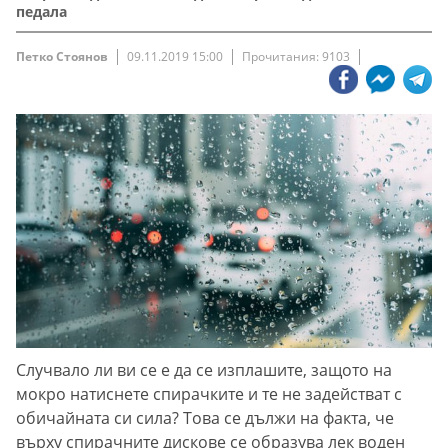
педала
Петко Стоянов
09.11.2019 15:00
Прочитания: 9103
Случвало ли ви се е да се изплашите, защото на
мокро натиснете спирачките и те не задействат с
обичайната си сила? Това се дължи на факта, че
върху спирачните дискове се образува лек воден