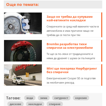
Още по темата:
Защо не трябва да купуваме
най-евтините накладки
Спирачките са сред най-важните части в
автомобила и има причини защо не
трябва да се пести при тях
Brembo разработва тихи
спирачки за електромобили
Те ще са по-леки от традицонните и
няма да дразнят с шума си пътниците
Mini ще покорява Нюрбургринг
без спирачки
Електрическият Cooper SE се подготвя
за необичаен рекорд
Тагове:
вода
зима
сигурност
корозия
дискове
накладки
спиране