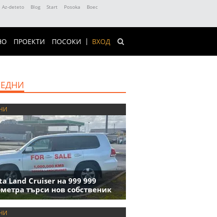
Az-deteto
Blog
Start
Posoka
Boec
НО
ПРОЕКТИ
ПОСОКИ
ВХОД
ЕДНИ
НИ
ta Land Cruiser на 999 999
метра търси нов собственик
НИ