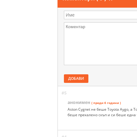
ДОБАВИ
#5
анонимен
( преди 6 години )
Aston Cygnet не беше Toyota Aygo, а 
беше прекалено скъп и си беше една 
#4