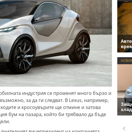
Авто
врем
НОВИ
обилната индустрия се променят много бързо и
ъзможно, за да ги следват. В Lexus, например,
Защо
еходите и кросоувърите ще отмине и затова
хлад
ия бум на пазара, който би трябвало да бъде
ели.
ълнителният вицепрезидент на компанията