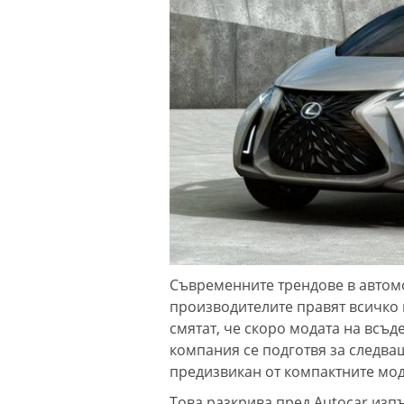
Съвременните трендове в автом
производителите правят всичко в
смятат, че скоро модата на всъд
компания се подготвя за следващ
предизвикан от компактните мод
Това разкрива пред Autocar изп