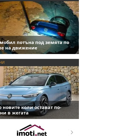
мобил потъна под земята по
е на движение
НИ
 новите коли остават по-
ни в жегата