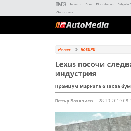
Investor
Dnes
Bloombergtv
Bulgaria 
Chernomore
Начало
НОВИНИ
Lexus посочи след
индустрия
Премиум-марката очаква бум
Петър Захариев
28.10.2019 08: