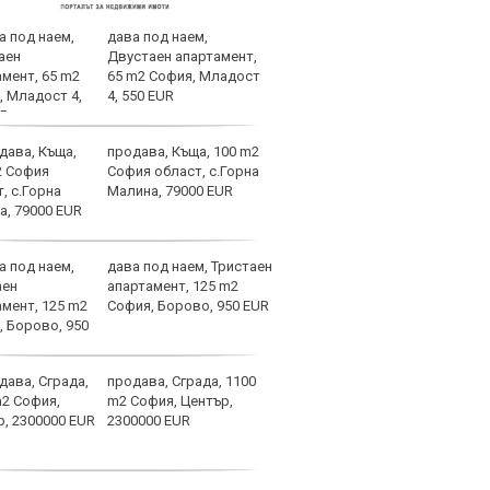
дава под наем,
Вела
Двустаен апартамент,
Левс
65 m2 София, Младост
наре
4, 550 EUR
продава, Къща, 100 m2
Коси
София област, с.Горна
взем
Малина, 79000 EUR
дава под наем, Тристаен
Левс
апартамент, 125 m2
крош
София, Борово, 950 EUR
края
продава, Сграда, 1100
Левс
m2 София, Център,
Плов
2300000 EUR