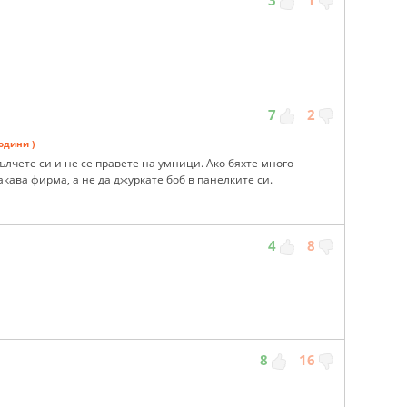
7
2
години )
ълчете си и не се правете на умници. Ако бяхте много
акава фирма, а не да джуркате боб в панелките си.
4
8
8
16