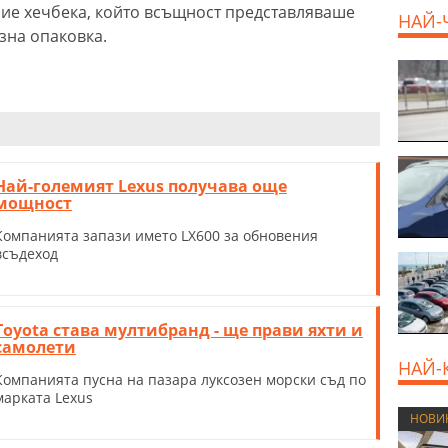
прие хечбека, който всъщност представляваше
НАЙ-
озна опаковка.
Най-големият Lexus получава още
мощност
Компанията запази името LX600 за обновения
всъдеход
Toyota става мултибранд - ще прави яхти и
самолети
НАЙ-
Компанията пусна на пазара луксозен морски съд по
марката Lexus
НОВИ