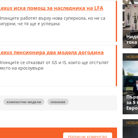
Lexus иска помощ за наследника на LFA
Японците работят върху нова суперкола, но не са
сигурни, че тя ще е успешна
Нид
тока
Lexus пенсионира два модела догодина
НОВИ
Японците се отказват от GS и IS, които ще отстъпят
място на кросоувъри
Първ
за 5
компактни модели
планове
Евро
НОВИ
Напиши коментар