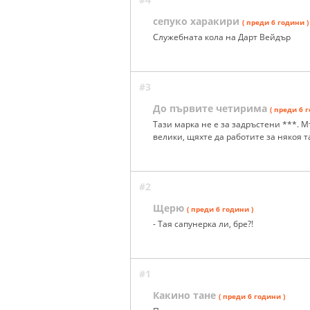
сепуко харакири
( преди 6 години )
Служебната кола на Дарт Вейдър
#3
До първите четирима
( преди 6 
Тази марка не е за задръстени ***. М
велики, щяхте да работите за някоя т
#2
Щерю
( преди 6 години )
- Тая сапунерка ли, бре?!
#1
Какино тане
( преди 6 години )