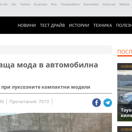
On Air
Gol
Tialoto
Az-jenata
Puls
Teenproblem
Automedia
Imoti.net
Rabota
НОВИНИ
ТЕСТ ДРАЙВ
ИСТОРИИ
ТЕХНИКА
ПОЛЕЗ
ПОСЛ
ваща мода в автомобилна
НОВИ
 при луксозните компактни модели
00
Прочитания: 7010
Toyo
кило
НОВИ