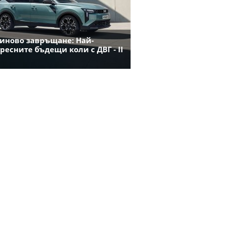
иново завръщане: Най-
ресните бъдещи коли с ДВГ - II