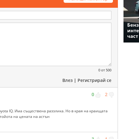
Бенз
инте
част
0
от 500
Влез
|
Регистрирай се
0
2
Toyota IQ. Има съществена раззлика. Но в края на краищата
тойота на цената на астън
3
1