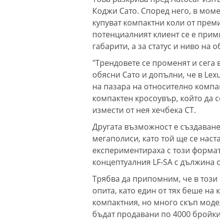
Коджи Сато. Според него, в моме
купуват компактни коли от преми
потенциалният клиент се е прим
габарити, а за статус и ниво на 
"Трендовете се променят и сега 
обясни Сато и допълни, че в Lex
на пазара на относително компак
компактен кросоувър, който да с
измести от нея хечбека CT.
Другата възможност е създаване
мегаполиси, като той ще се наста
експериментираха с този формат 
концептуалния LF-SA с дължина о
Трябва да припомним, че в този
опита, като един от тях беше на 
компактния, но много скъп моде
бъдат продавани по 4000 бройки