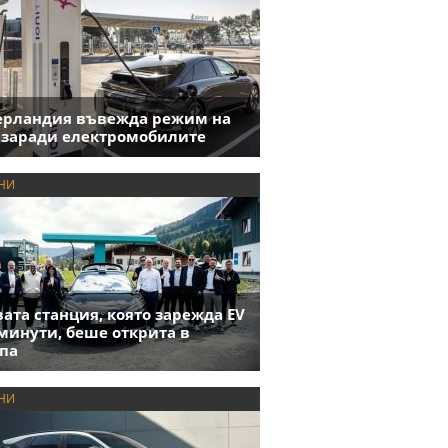
ерландия въвежда режим на
 заради електромобилите
НИ
ата станция, която зарежда EV
 минути, беше открита в
па
НИ