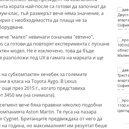
нта хората най-после са готови да започнат да
Двоен ръст на чревните
ум-клас, тъй размерът вече няма значение, а
инфекции за седмица
ирил с необходимостта да плаща не за
във Варненско
оборудване.
вече "малко" невинаги означава "евтино",
Вечерен крос ще се
us са готови да повторят експеримента с пускане
проведе тази събота в
тен модел. Не е изключено, това да бъде
Морската градина на
Варна
е разположи под UX в гамата на марката и ще
Тази събота: откриват
 на субкомпактен хечебек за големите
ловния сезон за пернат
ни в класа на Toyota Aygo. В Lexus
дивеч
още през 2015 г., когато представиха
т 3450 мм (на снимката).
ФК Девня гостува на
 сегмент вече бяха правени няколко подобни
Атлетик (Провадия) за
компанията Aston Martin. Тя пуса на пазара
Аматьорската купа
л Cygnet. Британците предвиждаха от него да
 на година, но максималният им резултат беше