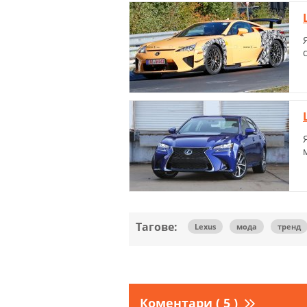
Тагове:
Lexus
мода
тренд
Коментари ( 5 )