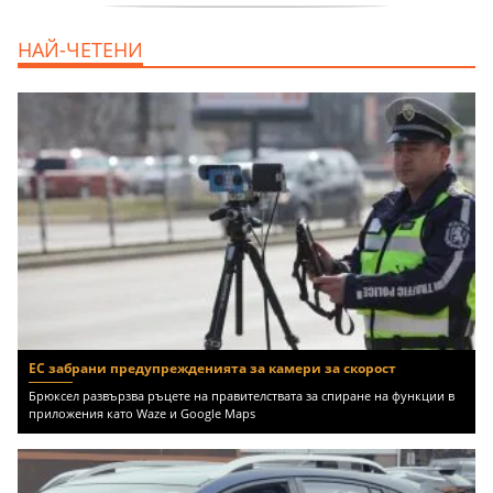
дава под наем, Двустаен апартамент, 70
НАЙ-ЧЕТЕНИ
m2 София, Манастирски Ливади, 800 EUR
ЕС забрани предупрежденията за камери за скорост
Брюксел развързва ръцете на правителствата за спиране на функции в
приложения като Waze и Google Maps