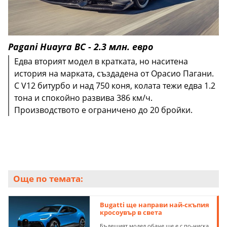
Pagani Huayra BC - 2.3 млн. евро
Eдва вторият модел в кратката, но наситена
история на марката, създадена от Орасио Пагани.
С V12 битурбо и над 750 коня, колата тежи едва 1.2
тона и спокойно развива 386 км/ч.
Производството е ограничено до 20 бройки.
Още по темата:
Bugatti ще направи най-скъпия
кросоувър в света
Бъдещият модел обаче ще е с по-ниска