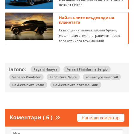
цена от Chiron
Най-скъпите всъдеходи на
планетата
Скъпоценни метали, дебели брони,
мощни двигатели и ограничен тираж -
това отличава тези машини
Тагове:
Pagani Huayra
Ferrari Pininfarina Sergio
Veneno Roadster
La Voiture Noire
rolls-royce sweptail
най-скъпите коли
най-скъпите автомобили
Коментари ( 6 )
Напиши коментар