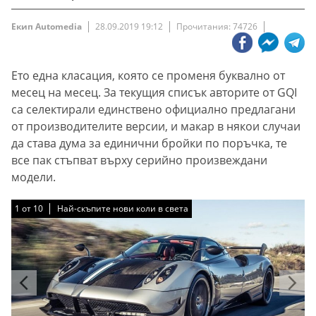
Екип Automedia
28.09.2019 19:12
Прочитания: 74726
Ето една класация, която се променя буквално от
месец на месец. За текущия списък авторите от GQI
са селектирали единствено официално предлагани
от производителите версии, и макар в някои случаи
да става дума за единични бройки по поръчка, те
все пак стъпват върху серийно произвеждани
модели.
1
1
1
1
1
1
1
1
1
1
от
от
от
от
от
от
от
от
от
от
10
10
10
10
10
10
10
10
10
10
Най-скъпите нови коли в света
Най-скъпите нови коли в света
Най-скъпите нови коли в света
Най-скъпите нови коли в света
Най-скъпите нови коли в света
Най-скъпите нови коли в света
Най-скъпите нови коли в света
Най-скъпите нови коли в света
Най-скъпите нови коли в света
Най-скъпите нови коли в света