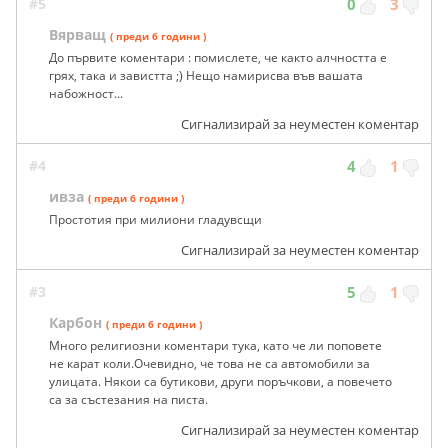
#5
0
3
Вярващ
( преди 6 години )
До първите коментари : помислете, че както алчността е
грях, така и завистта ;) Нещо намирисва във вашата
набожност...
Сигнализирай за неуместен коментар
#4
4
1
ивза
( преди 6 години )
Простотия при милиони гладувсщи
Сигнализирай за неуместен коментар
#3
5
1
Карбон
( преди 6 години )
Много религиозни коментари тука, като че ли поповете
не карат коли.Очевидно, че това не са автомобили за
улицата. Някои са бутикови, други поръчкови, а повечето
са за състезания на писта.
Сигнализирай за неуместен коментар