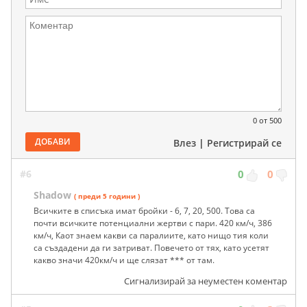
0
от 500
ДОБАВИ
Влез
|
Регистрирай се
#6
0
0
Shadow
( преди 5 години )
Всичките в списъка имат бройки - 6, 7, 20, 500. Това са
почти всичките потенциални жертви с пари. 420 км/ч, 386
км/ч, Каот знаем какви са паралиите, като нищо тия коли
са създадени да ги затриват. Повечето от тях, като усетят
какво значи 420км/ч и ще слязат *** от там.
Сигнализирай за неуместен коментар