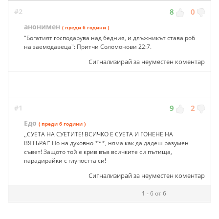
#2
8
0
анонимен
( преди 6 години )
"Богатият господарува над бедния, и длъжникът става роб
на заемодавеца": Притчи Соломонови 22:7.
Сигнализирай за неуместен коментар
#1
9
2
Едо
( преди 6 години )
,,СУЕТА НА СУЕТИТЕ! ВСИЧКО Е СУЕТА И ГОНЕНЕ НА
ВЯТЪРА!" Но на духовно ***, няма как да дадеш разумен
съвет! Защото той е крив във всичките си пътища,
парадирайки с глупостта си!
Сигнализирай за неуместен коментар
1 - 6 от 6