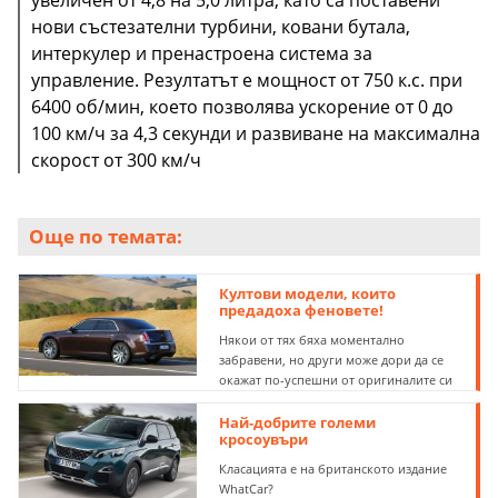
нови състезателни турбини, ковани бутала,
интеркулер и пренастроена система за
управление. Резултатът е мощност от 750 к.с. при
6400 об/мин, което позволява ускорение от 0 до
100 км/ч за 4,3 секунди и развиване на максимална
скорост от 300 км/ч
Още по темата:
Култови модели, които
предадоха феновете!
Някои от тях бяха моментално
забравени, но други може дори да се
окажат по-успешни от оригиналите си
Най-добрите големи
кросоувъри
Класацията е на британското издание
WhatCar?