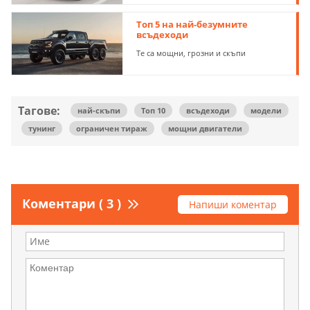
Топ 5 на най-безумните
всъдеходи
Те са мощни, грозни и скъпи
Тагове:
най-скъпи
Топ 10
всъдеходи
модели
тунинг
ограничен тираж
мощни двигатели
Коментари ( 3 )
Напиши коментар