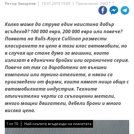
Петър Захариев
19.07.2019 19:00
Прочитания: 24837
Колко може да струва един наистина добър
всъдеход? 100 000 евро, 200 000 евро или повече?
Появата на Rolls-Royce Cullinan размести
класирането по цена в този клас автомобили, но
в случая ще стане дума за машини, които
излизат в единични бройки или ограничена серия.
Повече от тях са доработени от външни
компании или тунинг-ателиета, а някои са
произведени от фирми, които нямат нищо общо с
автомобилната индустрия. Техните
отличителни черти са скъпоценни метали,
много мощни двигатели, дебели брони и много
висока цена.
1
1
1
1
1
1
1
1
1
1
от
от
от
от
от
от
от
от
от
от
10
10
10
10
10
10
10
10
10
10
Най-скъпите всъдеходи на планетата
Най-скъпите всъдеходи на планетата
Най-скъпите всъдеходи на планетата
Най-скъпите всъдеходи на планетата
Най-скъпите всъдеходи на планетата
Най-скъпите всъдеходи на планетата
Най-скъпите всъдеходи на планетата
Най-скъпите всъдеходи на планетата
Най-скъпите всъдеходи на планетата
Най-скъпите всъдеходи на планетата