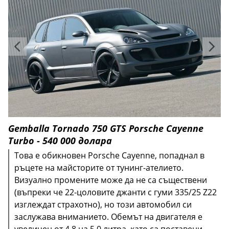
Gemballa Tornado 750 GTS Porsche Cayenne
Turbo - 540 000 долара
Това е обикновен Porsche Cayenne, попаднал в
ръцете на майсторите от тунинг-ателието.
Визуално промените може да не са съществени
(въпреки че 22-цоловите джанти с гуми 335/25 Z22
изглеждат страхотно), но този автомобил си
заслужава вниманието. Обемът на двигателя е
увеличен от 4,8 на 5,0 литра, като са поставени