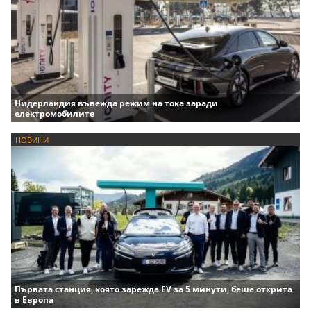
Нидерландия въвежда режим на тока заради
електромобилите
НОВИНИ
Първата станция, която зарежда EV за 5 минути, беше открита
в Европа