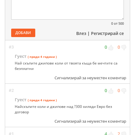
0
от 500
ДОБАВИ
Влез
|
Регистрирай се
#3
0
0
Гуест
( преди 4 години )
Най скъпите джипове коли от твоята къща бе мечтите са
безплатни
Сигнализирай за неуместен коментар
#2
0
0
Гуест
( преди 4 години )
Найскъпите коли и джипове над ?300 хиляди Евро без
договор
Сигнализирай за неуместен коментар
#1
4
2