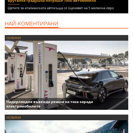
Брутална градушка потроши 1000 автомобила
Щетите за италианската автокъща се оценяват на 5 милиона евро
НАЙ-КОМЕНТИРАНИ
НОВИНИ
Нидерландия въвежда режим на тока заради
електромобилите
НОВИНИ