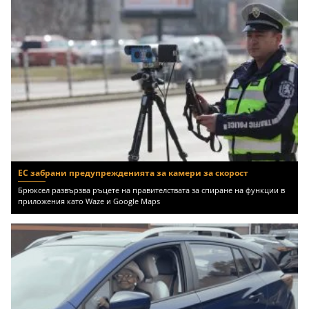
ЕС забрани предупрежденията за камери за скорост
Брюксел развързва ръцете на правителствата за спиране на функции в
приложения като Waze и Google Maps