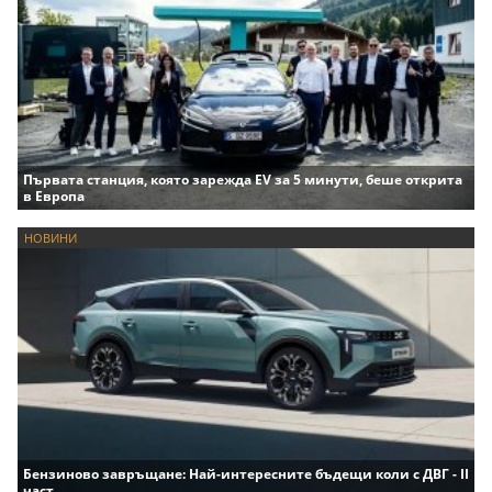
Първата станция, която зарежда EV за 5 минути, беше открита
в Европа
НОВИНИ
Бензиново завръщане: Най-интересните бъдещи коли с ДВГ - II
част