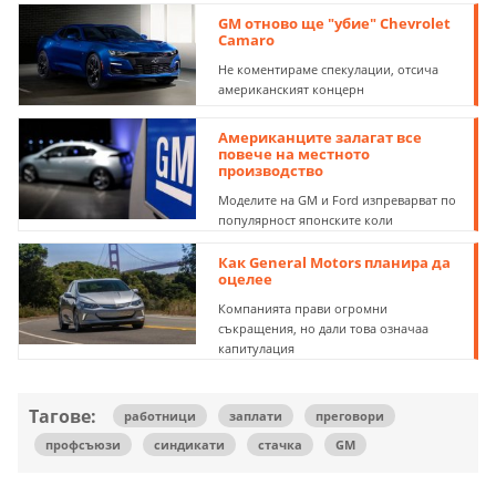
GM отново ще "убие" Chevrolet
Camaro
Не коментираме спекулации, отсича
американският концерн
Американците залагат все
повече на местното
производство
Моделите на GM и Ford изпреварват по
популярност японските коли
Как General Motors планира да
оцелее
Компанията прави огромни
съкращения, но дали това означаа
капитулация
Тагове:
работници
заплати
преговори
профсъюзи
синдикати
стачка
GM