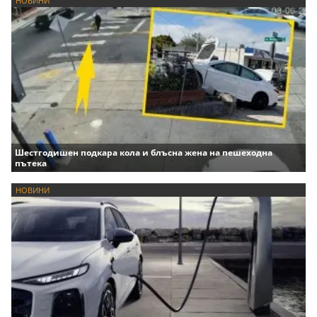
НОВИНИ
Шестгодишен подкара кола и блъсна жена на пешеходна
пътека
НОВИНИ