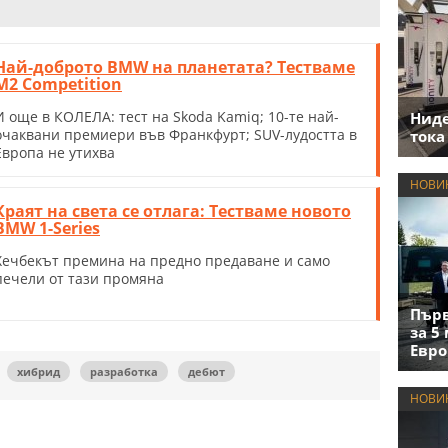
Най-доброто BMW на планетата? Тестваме
M2 Competition
И още в КОЛЕЛА: тест на Skoda Kamiq; 10-те най-
Нид
очаквани премиери във Франкфурт; SUV-лудостта в
тока
Европа не утихва
НОВИ
Краят на света се отлага: Тестваме новото
BMW 1-Series
Хечбекът премина на предно предаване и само
печели от тази промяна
Първ
за 5
Евро
хибрид
разработка
дебют
НОВИ