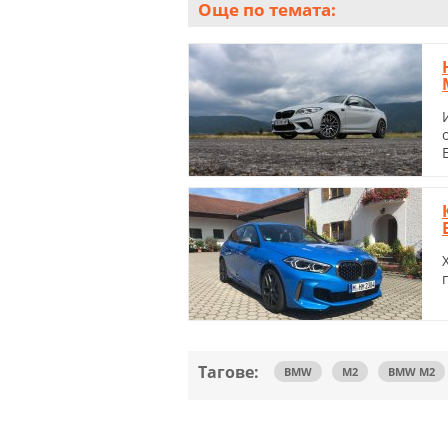
Още по темата:
Тагове:
BMW
M2
BMW M2