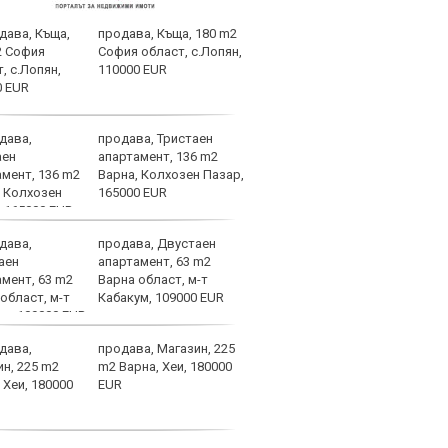
продава, Къща, 180 m2
След
София област, с.Лопян,
Тел 
110000 EUR
нов 
продава, Тристаен
Фено
апартамент, 136 m2
Авив
Варна, Колхозен Пазар,
загу
165000 EUR
и по
продава, Двустаен
Отме
апартамент, 63 m2
на К
Варна област, м-т
какв
Кабакум, 109000 EUR
феде
категории
продава, Магазин, 225
Хрис
m2 Варна, Хеи, 180000
над 
EUR
ни д
увер
останем смирени