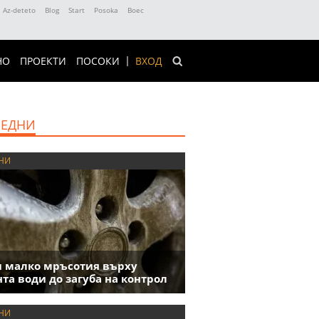
Az-deteto
Blog
Start
Posoka
Boec
НО
ПРОЕКТИ
ПОСОКИ
ВХОД
ЕДНИ
НИ
 малко мръсотия върху
та води до загуба на контрол
НИ