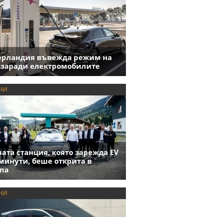
ерландия въвежда режим на
 заради електромобилите
НИ
ата станция, която зарежда EV
 минути, беше открита в
па
НИ