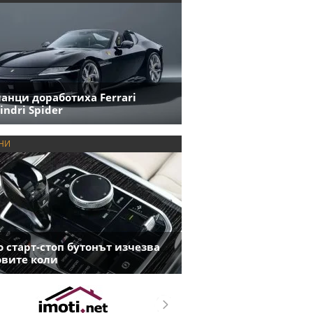
анци доработиха Ferrari
indri Spider
НИ
 старт-стоп бутонът изчезва
овите коли