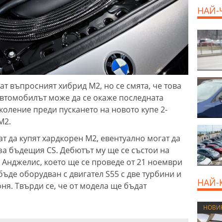
НАЙ-
ат въпросният хибрид M2, но се смята, че това
 автомобилът може да се окаже последната
коление преди пускането на новото купе 2-
M2.
ат да купят хардкорен M2, евентуално могат да
за бъдещия CS. Дебютът му ще се състои на
Анджелис, което ще се проведе от 21 ноември
ъде оборудван с двигател S55 с две турбини и
НАЙ-
оня. Твърди се, че от модела ще бъдат
НОВИ