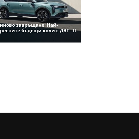
иново завръщане: Най-
ресните бъдещи коли с ДВГ - II