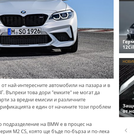
Герм
12Cil
НОВИ
 от най-интересните автомобили на пазара и в
. Въпреки това дори "емките" не могат да
дарти за вредни емисии и различните
Защо
ктрификацията е един от начините този проблем
от н
о подразделение на BMW е в процес на
ерия M2 CS, която ще бъде по-бърза и по-лека