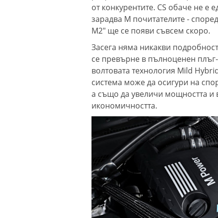
от конкурентите. CS обаче не е 
зарадва М почитателите - споре
M2" ще се появи съвсем скоро.
Засега няма никакви подробност
се превърне в пълноценен плъг-
волтовата технология Mild Hybri
система може да осигури на спо
а също да увеличи мощността и
икономичността.