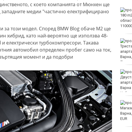
единственото, с което компанията от Мюнхен ще
Винисиус Жуниор
д западните медии "частично електрифицирано
преподписа с Реал
(Мадрид)
и за този модел. Според BMW Blog обаче M2 ще
ин хибрид, като най-вероятно ще използва 48-
ЦСКА удари с 3:0 Макаби
d и електрически турбокомпресори. Такава
като гост
ртния автомобил определен пробег само на ток,
 въртящия момент и да подобри
Тъжна вест! Почина
голямо име в
медицината
Златото стигна до 4295
долара за унция