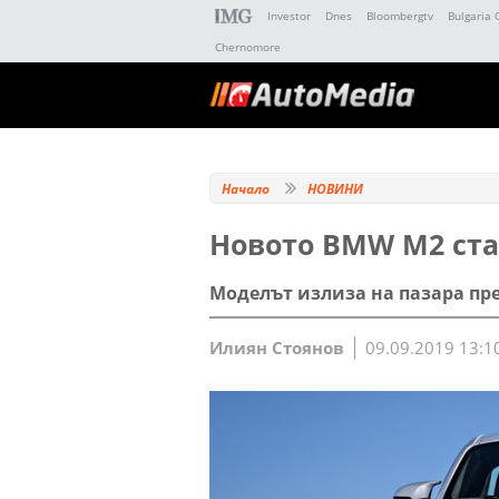
Investor
Dnes
Bloombergtv
Bulgaria 
Chernomore
Начало
НОВИНИ
Новото BMW M2 ста
Моделът излиза на пазара пре
Илиян Стоянов
09.09.2019 13:1