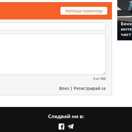
Напиши коментар
Бенз
инте
част
0
от 500
Влез
|
Регистрирай се
Следвай ни в: