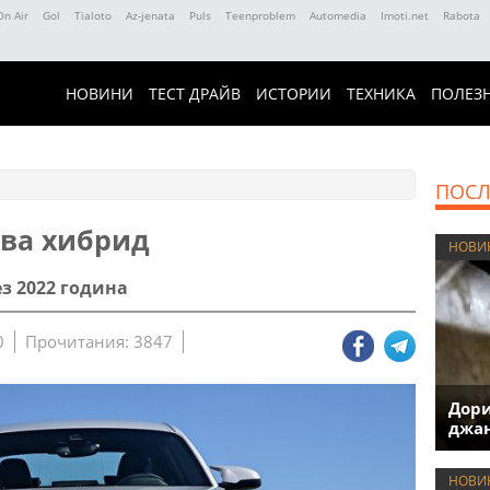
On Air
Gol
Tialoto
Az-jenata
Puls
Teenproblem
Automedia
Imoti.net
Rabota
НОВИНИ
ТЕСТ ДРАЙВ
ИСТОРИИ
ТЕХНИКА
ПОЛЕЗ
ПОСЛ
ва хибрид
НОВИ
з 2022 година
0
Прочитания: 3847
Дори
джан
НОВИ