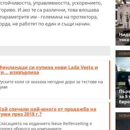
устойчивостта, управляемостта, ускорението,
гориво. И ако те са различни, това влошава
 параметрите им - големина на протектора,
лорда, не работят по един и същи начин.
Нид
тока
НОВИ
Финландци си купиха нови Lada Vesta и
ги... изхвърлиха
Руските коли се оказаха негодни дори за тестове на
гуми
Първ
за 5
Евро
Кой спечели най-много от продажба на
гуми през 2018 г.?
НОВИ
Класацията на изданието Neue Reifenzeiting е
според оборота на компаниите