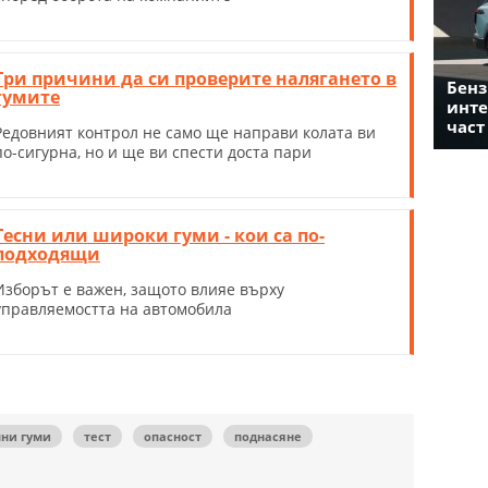
Три причини да си проверите налягането в
Бенз
гумите
инте
част
Редовният контрол не само ще направи колата ви
по-сигурна, но и ще ви спести доста пари
Тесни или широки гуми - кои са по-
подходящи
Изборът е важен, защото влияе върху
управляемостта на автомобила
ни гуми
тест
опасност
поднасяне