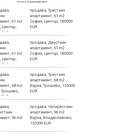
продава, Тристаен
Пеп 
апартамент, 61 m2
Куку
София, Център, 185000
EUR
продава, Двустаен
Напо
апартамент, 61 m2
напа
София, Център, 185000
за з
EUR
продава, Тристаен
Юве 
апартамент, 68 m2
врат
Варна, Трошево, 155000
EUR
продава, Четиристаен
ЦСКА
апартамент, 96 m2
биле
Варна, Владиславово,
Пана
152000 EUR
цени
подробности