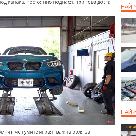
од капака, постоянно поднася, при това доста
НАЙ-
НАЙ-
НОВИ
омнят, че гумите играят важна роля за