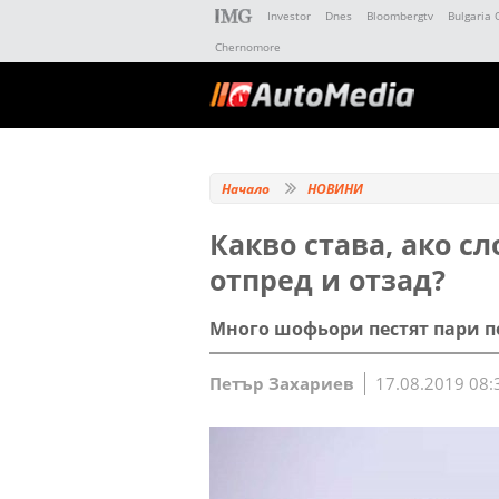
Investor
Dnes
Bloombergtv
Bulgaria 
Chernomore
Начало
НОВИНИ
Какво става, ако 
отпред и отзад?
Много шофьори пестят пари по
Петър Захариев
17.08.2019 08: