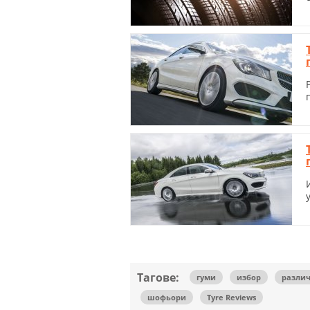
Тагове:
гуми
избор
различ
шофьори
Tyre Reviews