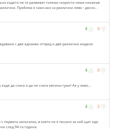
ско където не се развиват големи скорости няма никакъв
различни. Проблем е само ако са различни ляво - дясно. .
4
0
едаване с две еднакви отпред и две различни модели
4
0
къде да слага и да не слага евтини гуми! Ае у лево...
4
2
 с първата залъгалка, в която не е писано за кой щат иде
ени след 94-та година