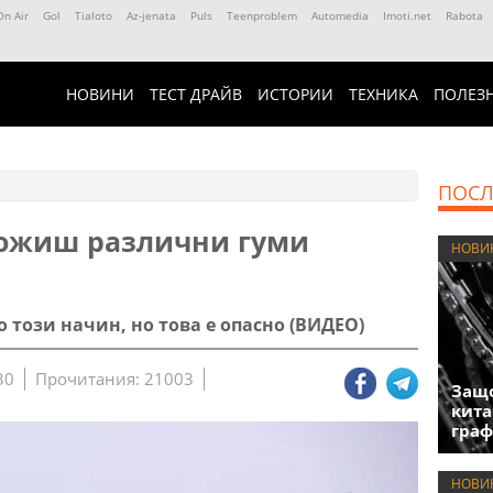
On Air
Gol
Tialoto
Az-jenata
Puls
Teenproblem
Automedia
Imoti.net
Rabota
НОВИНИ
ТЕСТ ДРАЙВ
ИСТОРИИ
ТЕХНИКА
ПОЛЕЗ
ПОСЛ
сложиш различни гуми
НОВИ
 този начин, но това е опасно (ВИДЕО)
30
Прочитания: 21003
Защо
кита
гра
НОВИ