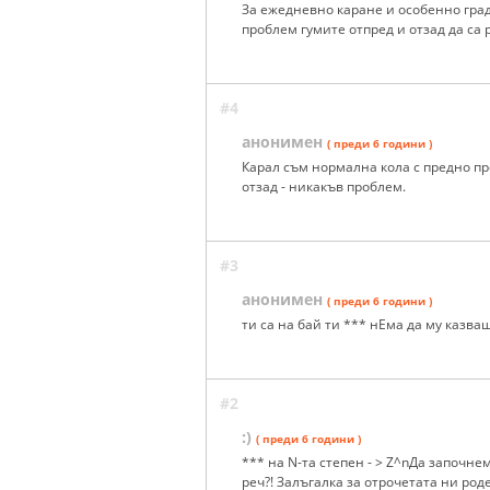
За ежедневно каране и особенно град
проблем гумите отпред и отзад да са 
#4
анонимен
( преди 6 години )
Карал съм нормална кола с предно пр
отзад - никакъв проблем.
#3
анонимен
( преди 6 години )
ти са на бай ти *** нЕма да му казваш 
#2
:)
( преди 6 години )
*** на N-та степен - > Z^nДа започнем
реч?! Залъгалка за отрочетата ни род