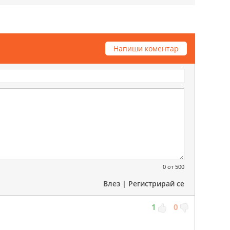
Напиши коментар
0
от 500
Влез
|
Регистрирай се
1
0