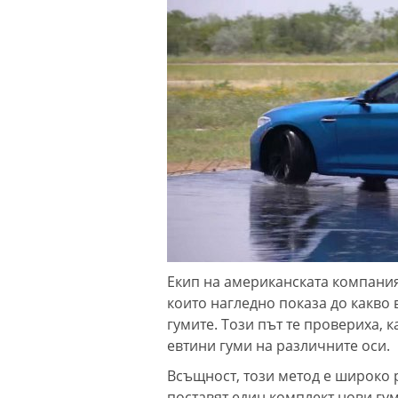
Екип на американската компания 
които нагледно показа до какво
гумите. Този път те провериха, 
евтини гуми на различните оси.
Всъщност, този метод е широко 
поставят един комплект нови гум