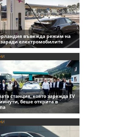
ерландия въвежда режим на
 заради електромобилите
НИ
ата станция, която зарежда EV
 минути, беше открита в
па
НИ