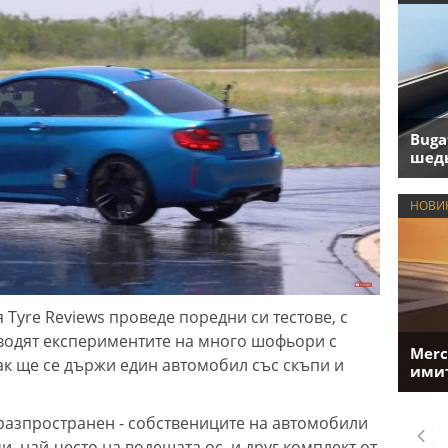
Buga
шедь
НОВИ
Tyre Reviews проведе поредни си тестове, с
 водят експериментите на много шофьори с
Merc
как ще се държи един автомобил със скъпи и
имит
разпространен - собствениците на автомобили
и, най-често на водещата ос, и друг комплект от