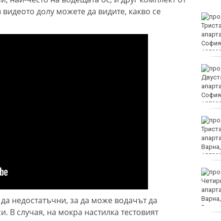
в видеото долу можете да видите, какво се
Тийнейджърите били
повече от час жертвата
си на Младежкия хълм в
Пловдив
Костадинов: Радев се
крие зад колективната
безотговорност,
докато търгува с
държавата
Днес е Международният
ден на бирата
Варна е сред водещите
области по нови
жилища с "Акт 16"
 да недостатъчни, за да може водачът да
. В случая, на мокра настилка тестовият