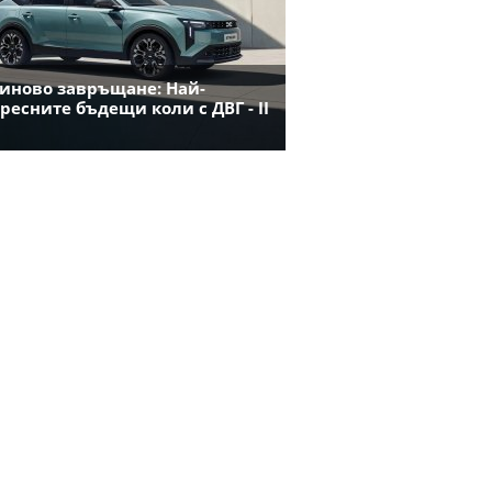
иново завръщане: Най-
ресните бъдещи коли с ДВГ - II