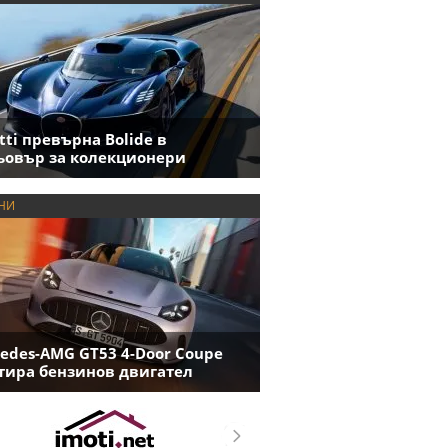
tti превърна Bolide в
овър за колекционери
НИ
edes-AMG GT53 4-Door Coupe
ира бензинов двигател