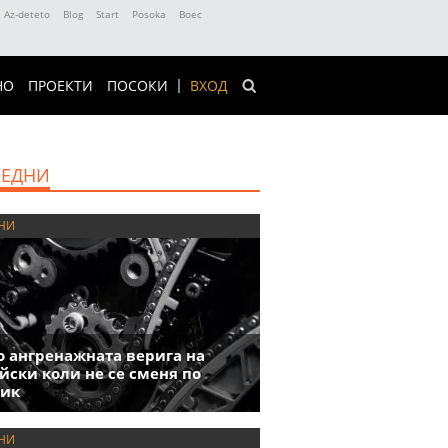
Az-deteto
Blog
Start
Posoka
Boec
НО
ПРОЕКТИ
ПОСОКИ
ВХОД
ЕДНИ
НИ
 ангренажната верига на
йски коли не се сменя по
фик
НИ