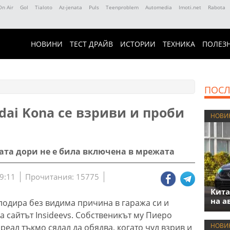
On Air
Gol
Tialoto
Az-jenata
Puls
Teenproblem
Automedia
Imoti.net
Rabota
НОВИНИ
ТЕСТ ДРАЙВ
ИСТОРИИ
ТЕХНИКА
ПОЛЕЗ
ПОСЛ
ai Kona се взриви и проби
НОВИ
лата дори не е била включена в мрежата
9:11
Прочитания: 15775
Кита
на а
лодира без видима причина в гаража си и
 сайтът Insideevs. Собственикът му Пиеро
НОВИ
еал тъкмо сядал да обядва, когато чул взрив и