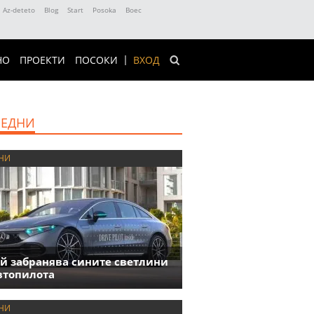
Az-deteto
Blog
Start
Posoka
Boec
НО
ПРОЕКТИ
ПОСОКИ
ВХОД
ЕДНИ
НИ
й забранява сините светлини
втопилота
НИ