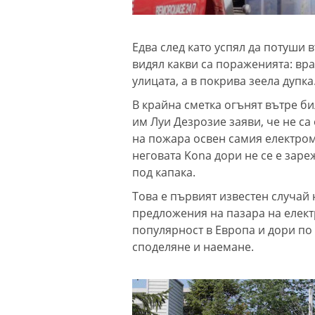
Едва след като успял да потуши
видял какви са пораженията: вра
улицата, а в покрива зеела дупка
В крайна сметка огънят вътре би
им Луи Дезрозие заяви, че не с
на пожара освен самия електром
неговата Kona дори не се е заре
под капака.
Това е първият известен случай н
предложения на пазара на елек
популярност в Европа и дори по 
споделяне и наемане.