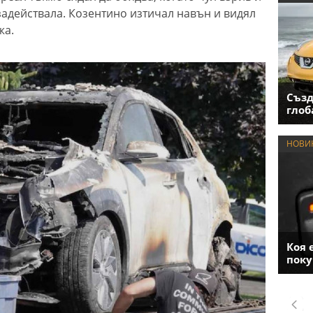
задействала. Козентино изтичал навън и видял
жа.
Създ
глоб
НОВИ
Коя 
поку