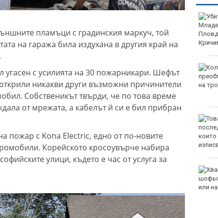
Убитият мъж на
Младежкия хълм в
 външните пламъци с градинския маркуч, той
Пловдив е от Кричим
тата на гаража била издухана в другия край на
.
Кола се преобърна по
л угасен с усилията на 30 пожарникари. Шефът
таван на тротоар
а открили никакви други възможни причинители
обил. Собственикът твърди, че по това време
ждала от мрежата, а кабелът й си е бил прибран
Това са последните дни,
в които цените ще се
а пожар с Kona Electric, едно от по-новите
изписват в лева и в
евро по закон
тромобили. Корейското кросоувърче набира
софийските улици, където е час от услуга за
Хванаха за ден 29
шофьори с алкохол или
наркотици