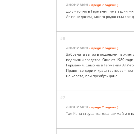
анонимен
( преди 7 години )
До 8 - точно в Германия има адски мн
Аз поне досега, много рядко съм срещ
#8
анонимен
( преди 7 години )
Забраната за газ в подземни паркинги
подръчни средства. Още от 1980 годи
Германия. Само че в Германия АГУ-то
Правят се дори и краш тествове - при
на колата, при преобръщане.
#7
анонимен
( преди 7 години )
Тая Кона струва толкова взимай и я п