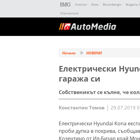
Investor
Dnes
Bloombergtv
Bulgaria 
Chernomore
Начало
НОВИНИ
Eлектрически Hyund
гаража си
Собственикът се кълне, че ко
Константин Томов
29.07.2019 0
Eлектрически Hyundai Kona експ
проби дупка в покрива, съобщава
Козентино от Ил-Бизар край Монр