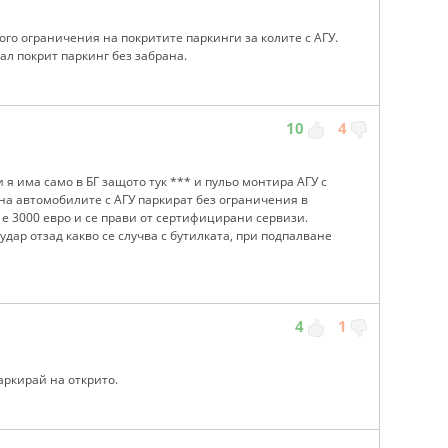
ого ограничения на покритите паркинги за колите с АГУ.
ал покрит паркинг без забрана.
10
4
 я има само в БГ защото тук *** и пульо монтира АГУ с
на автомобилите с АГУ паркират без ограничения в
 е 3000 евро и се прави от сертифицирани сервизи.
 удар отзад какво се случва с бутилката, при подпалване
4
1
аркирай на открито.