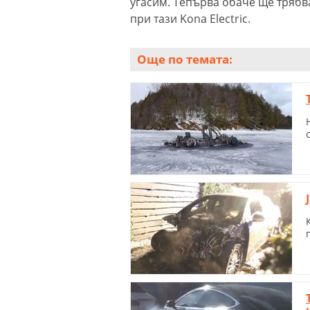
угасим. Тепърва обаче ще трябва
при тази Kona Electric.
Още по темата: