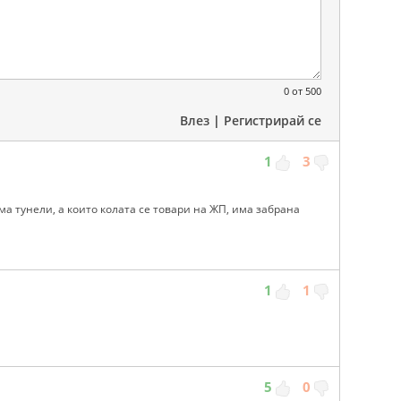
0
от 500
Влез
|
Регистрирай се
1
3
ма тунели, а които колата се товари на ЖП, има забрана
1
1
5
0