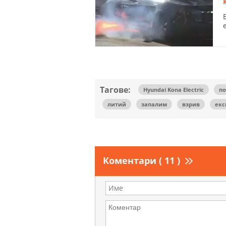
Тагове:
Hyundai Kona Electric
п
литий
запалим
взрив
екс
Коментари ( 11 )