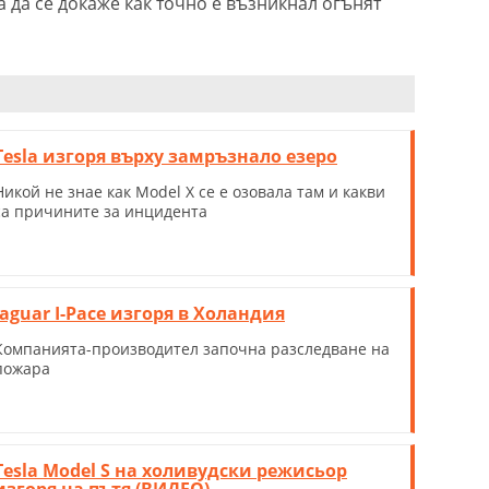
 да се докаже как точно е възникнал огънят
Tesla изгоря върху замръзнало езеро
Никой не знае как Model X се е озовала там и какви
са причините за инцидента
Jaguar I-Pace изгоря в Холандия
Компанията-производител започна разследване на
пожара
Tesla Model S на холивудски режисьор
изгоря на пътя (ВИДЕО)