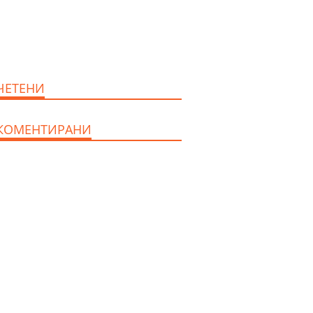
продава, Ателие,Таван,
Студио, 54 m2 Бургас,
Сарафово, 104000 EUR
ЧЕТЕНИ
КОМЕНТИРАНИ