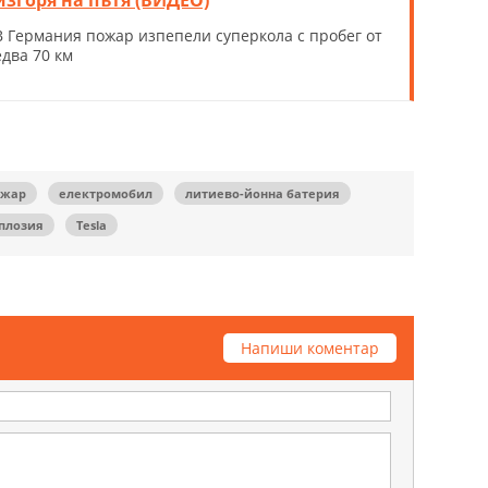
В Германия пожар изпепели суперкола с пробег от
едва 70 км
ожар
електромобил
литиево-йонна батерия
плозия
Tesla
Напиши коментар