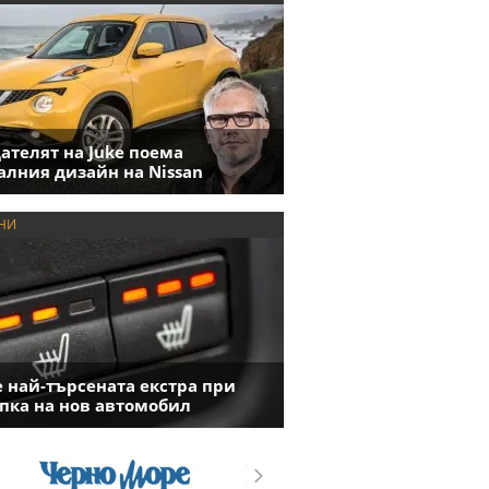
ателят на Juke поема
алния дизайн на Nissan
НИ
е най-търсената екстра при
пка на нов автомобил