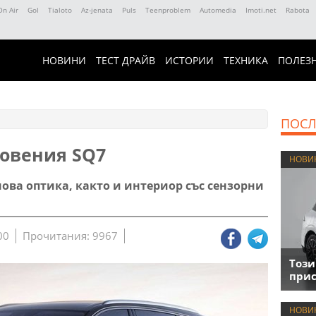
On Air
Gol
Tialoto
Az-jenata
Puls
Teenproblem
Automedia
Imoti.net
Rabota
НОВИНИ
ТЕСТ ДРАЙВ
ИСТОРИИ
ТЕХНИКА
ПОЛЕЗ
ПОСЛ
новения SQ7
НОВИ
ова оптика, както и интериор със сензорни
00
Прочитания: 9967
Този
прис
НОВИ