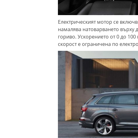
Електрическият мотор се включва
намалява натоварването върху д
гориво. Ускорението от 0 до 100
скорост е ограничена по електро