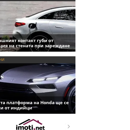
шният контакт губи от
ция на стената при зареждане
НИ
та платформа на Honda ще се
и от индийци