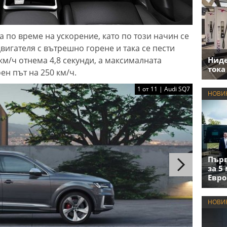
 по време на ускорение, като по този начин се
вигателя с вътрешно горене и така се пести
 км/ч отнема 4,8 секунди, а максималната
Нид
тока
ен път на 250 км/ч.
1 от 11 | Audi SQ7
НОВИ
Първ
за 5
Евро
НОВИ