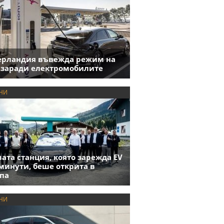
ерландия въвежда режим на
 заради електромобилите
НИ
ата станция, която зарежда EV
 минути, беше открита в
па
НИ