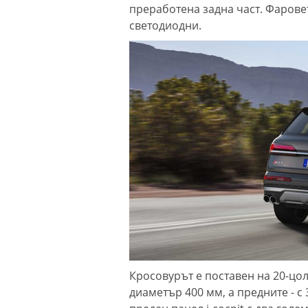
преработена задна част. Фаровет
светодиодни.
Кросовурът е поставен на 20-цол
диаметър 400 мм, а предните - с