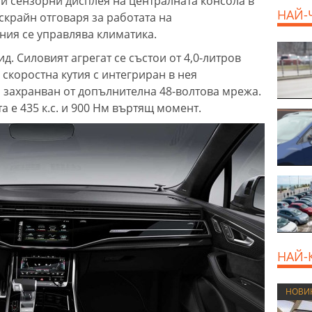
еми сензорни дисплея на централната консола в
НАЙ-
-скрайн отговаря за работата на
ния се управлява климатика.
д. Силовият агрегат се състои от 4,0-литров
скоростна кутия с интегриран в нея
, захранван от допълнителна 48-волтова мрежа.
 е 435 к.с. и 900 Нм въртящ момент.
НАЙ-
НОВИ