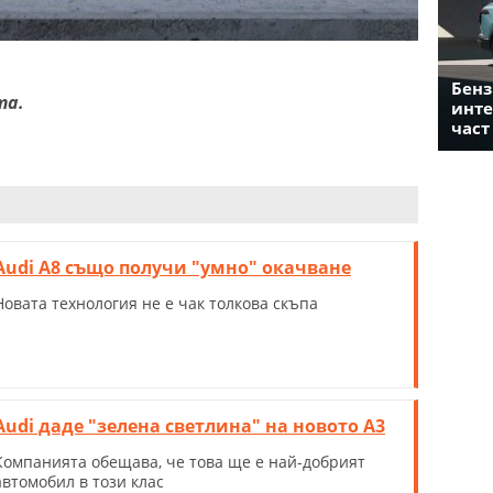
Бенз
та.
инте
част
Audi A8 също получи "умно" окачване
Новата технология не е чак толкова скъпа
Audi даде "зелена светлина" на новото A3
Компанията обещава, че това ще е най-добрият
автомобил в този клас