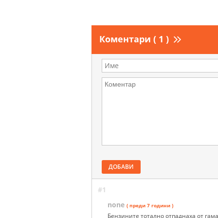
Коментари ( 1 )
ДОБАВИ
#1
none
( преди 7 години )
Бензините тотално отпаднаха от гама