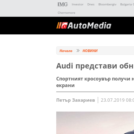
Investor
Dnes
Bloombergtv
Bulgaria 
Chernomore
Начало
НОВИНИ
Audi представи об
Спортният кросоувър получи н
екрани
Петър Захариев
23.07.2019 08: