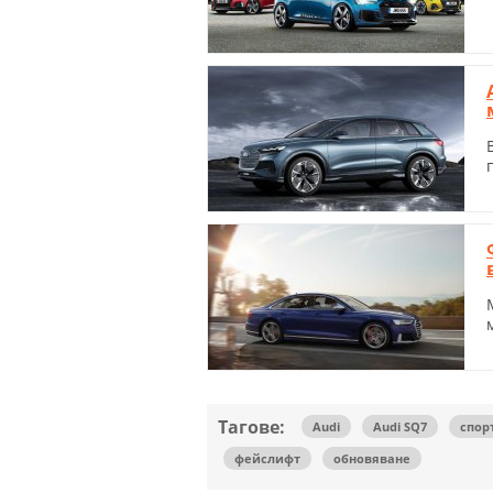
Тагове:
Audi
Audi SQ7
спор
фейслифт
обновяване