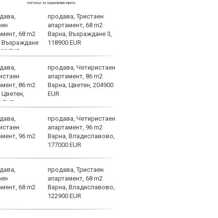
продава, Тристаен
Нуне
апартамент, 68 m2
от п
Варна, Възраждане 3,
Гуар
118900 EUR
продава, Четиристаен
Арау
апартамент, 86 m2
дове
Варна, Цветен, 204900
EUR
продава, Четиристаен
Фабр
апартамент, 96 m2
възх
Варна, Владиславово,
Моу
177000 EUR
продава, Тристаен
Саръ
апартамент, 68 m2
удов
Варна, Владиславово,
Евро
122900 EUR
атле