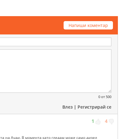
Напиши коментар
0
от 500
Влез
|
Регистрирай се
1
4
та на Ауди. В момента като гледам може само дизел