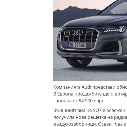
Компанията Audi представи обно
В Европа продажбите ще стартира
започва от 94 900 евро.
Външният вид на SQ7 е освежен в
получила нова решетка на ради
въздухозаборници. Освен това а