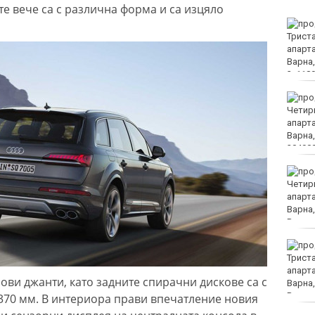
е вече са с различна форма и са изцяло
Няма дълбоки кратери
на мястото, на което се
взриви дрон у нас
Хванаха за ден 31
шофьори с алкохол или
наркотици
Хаджирусев смени
Черно море Тича с Локо
(Пд)
"Ние, потребителите":
Всеки има право сам да
избере кои плажни
ови джанти, като задните спирачни дискове са с
принадлежности да
наеме
 370 мм. В интериора прави впечатление новия