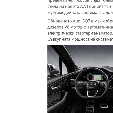
преден панел i-cocpit с два гол
стила на новото A7. Горният тъч
мултимедийната система, а с дол
Обновеното Audi SQ7 е мек хибри
дизелов V8 мотор и автоматична 
електрически стартер-генератор
Съвкупната мощност на системата