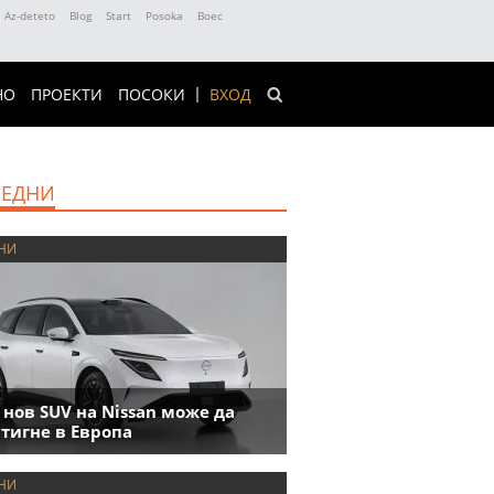
Az-deteto
Blog
Start
Posoka
Boec
НО
ПРОЕКТИ
ПОСОКИ
ВХОД
ЕДНИ
НИ
 нов SUV на Nissan може да
тигне в Европа
НИ