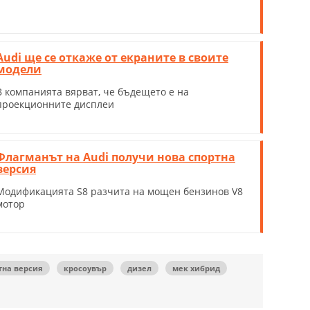
Audi ще се откаже от екраните в своите
модели
В компанията вярват, че бъдещето е на
проекционните дисплеи
Флагманът на Audi получи нова спортна
версия
Модификацията S8 разчита на мощен бензинов V8
мотор
тна версия
кросоувър
дизел
мек хибрид