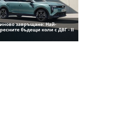
иново завръщане: Най-
ресните бъдещи коли с ДВГ - II