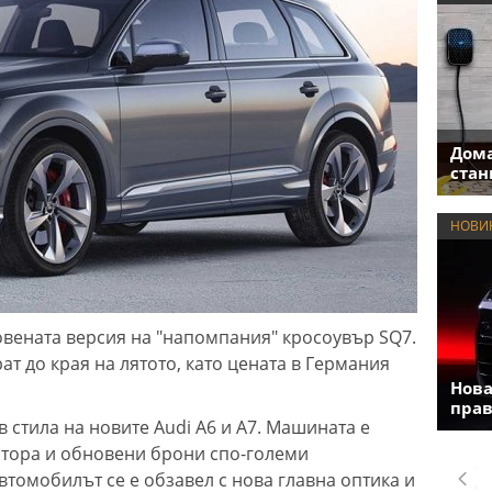
Дома
стан
НОВИ
вената версия на "напомпания" кросоувър SQ7.
т до края на лятото, като цената в Германия
Нова
прав
 стила на новите Audi A6 и A7. Машината е
атора и обновени брони спо-големи
втомобилът се е обзавел с нова главна оптика и