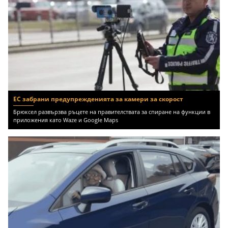
ЕС забрани предупрежденията за камери за скорост
Брюксел развързва ръцете на правителствата за спиране на функции в
приложения като Waze и Google Maps