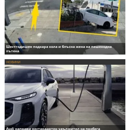
Шестгодишен подкара кола и блъсна жена на пешеходна
пътека
НОВИНИ
Audi направи нестандартен удължител на пробега