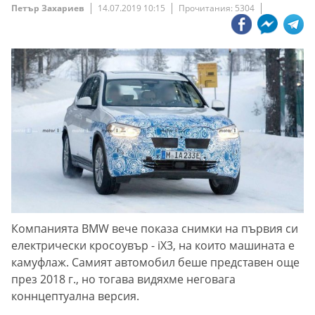
Петър Захариев
14.07.2019 10:15
Прочитания: 5304
Компанията BMW вече показа снимки на първия си
електрически кросоувър - iX3, на които машината е
камуфлаж. Самият автомобил беше представен още
през 2018 г., но тогава видяхме неговага
коннцептуална версия.