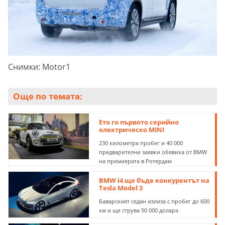
Снимки: Motor1
Още по темата:
Ето го първото серийно
електрическо MINI
230 километра пробег и 40 000
предварителни заявки обявиха от BMW
на премиерата в Ротердам
BMW i4 ще бъде конкурентът на
Tesla Model 3
Баварският седан излиза с пробег до 600
км и ще струва 50 000 долара