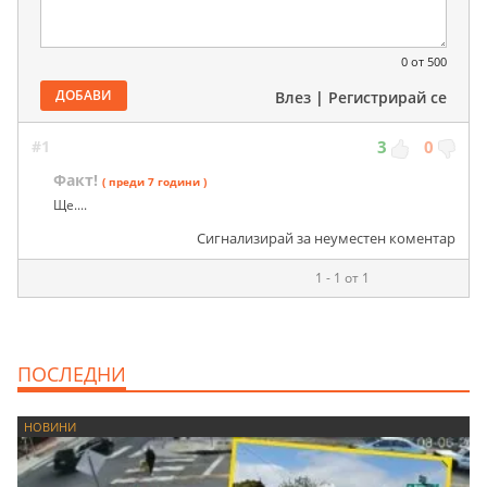
0
от 500
ДОБАВИ
Влез
|
Регистрирай се
#1
3
0
Факт!
( преди 7 години )
Ще....
Сигнализирай за неуместен коментар
1 - 1 от 1
ПОСЛЕДНИ
НОВИНИ