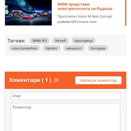
BMW представи
електрическото си бъдеще
Прототипът Vision M Next Concept
развива 600 конски сили
Тагове:
BMW iX3
Китай
кросоувър
електромобил
пробег
мощност
батерии
Коментари ( 1 )
Напиши коментар