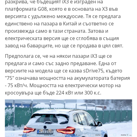
разкрива, че бъдещият iX3 е изграден на
платформата G08, която е в основата на X3 във
версията с удължено междуосие. Тя се предлага
единствено на пазара в Китай и съответно се
произвежда само в тази страната. Затова и
електрическата версия ще се сглобява в същия
завод на баварците, но ще се продава в цял свят.
Предполага се, че на някои пазари iX3 ще се
предлага и само със задно предаване. Една от
версиите на модела ще се казва sDrive75, където
"75" означава мощността на акумулатората батерия
- 75 кВт/ч. Мощността на електрически мотор на
кросоувъра ще бъде 224 кВт или 300 к.с.