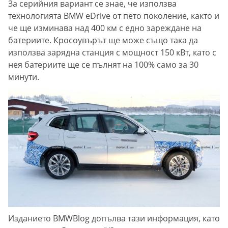
За серийния вариант се знае, че използва
технологията BMW eDrive от пето поколение, както и
че ще изминава над 400 км с едно зареждане на
батериите. Кросоувърът ще може също така да
използва зарядна станция с мощност 150 кВт, като с
нея батериите ще се пълнят на 100% само за 30
минути.
Изданието BMWBlog допълва тази информация, като