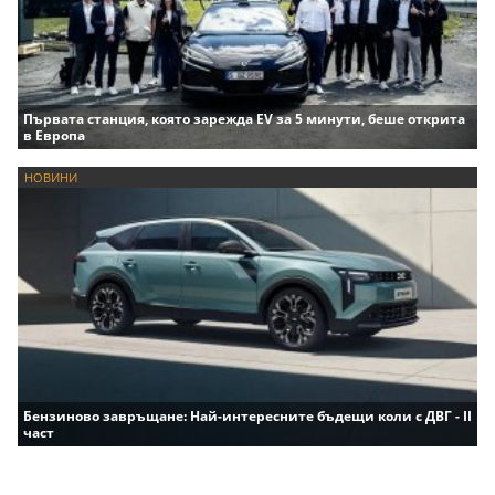
Първата станция, която зарежда EV за 5 минути, беше открита
в Европа
НОВИНИ
Бензиново завръщане: Най-интересните бъдещи коли с ДВГ - II
част