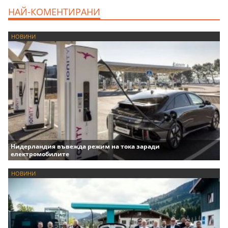
НАЙ-КОМЕНТИРАНИ
НОВИНИ
Нидерландия въвежда режим на тока заради
електромобилите
НОВИНИ