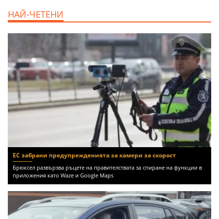
дава под наем, Офис, 100 m2 София,
НАЙ-ЧЕТЕНИ
Център, 800 EUR
ЕС забрани предупрежденията за камери за скорост
Брюксел развързва ръцете на правителствата за спиране на функции в
приложения като Waze и Google Maps