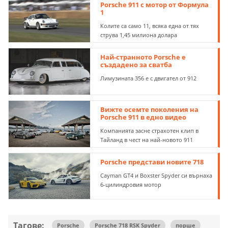
Porsche 911 с мотор от Формула
1
Колите са само 11, всяка една от тях
струва 1,45 милиона долара
Най-странното Porsche е
създадено за сватба
Лимузината 356 е с двигател от 912
Вижте осемте поколения на
Porsche 911 в едно видео
Компанията засне страхотен клип в
Тайланд в чест на най-новото 911
Porsche представи новите 718
Cayman GT4 и Boxster Spyder си върнаха
6-цилиндровия мотор
Тагове:
Porsche
Porsche 718 RSK Spyder
порше