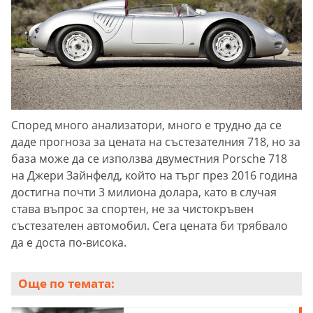
Според много анализатори, много е трудно да се
даде прогноза за цената на състезателния 718, но за
база може да се използва двуместния Porsche 718
на Джери Зайнфелд, който на търг през 2016 година
достигна почти 3 милиона долара, като в случая
става въпрос за спортен, не за чистокръвен
състезателен автомобил. Сега цената би трябвало
да е доста по-висока.
Още по темата: