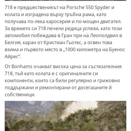
718 е предшественикът на Porsche 550 Spyder и
колата и изградена върху тръбна рама, като
получава по-лека каросерия и по-мощен двигател.
За времето си 718 печели редица успехи, като този
автомобил побеждава в Гран при на Леополдвил в
Белгия, каран от Кристиан Гьотес, а освен това
взима и първото място в „1000 километра на Буенос
Айрес”.
От Bonhams очакват висока цена за състезателния
718, тъй като колата е с оригиналните си
компоненти, които са били регулярно и грижовно
поддържани и ремонтирани от досегашните й
собственици.