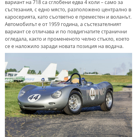
вариант на 718 са сглобени едва 4 коли – само за
състезания, с едно място, разположено централно в
каросерията, като съответно е преместен и воланът.
Автомобилът е от 1959 година, а състезателният
вариант се отличава и по повдигнатите странични
огледала, както и промененото челно стъкло, което
се е наложило заради новата позиция на водача.