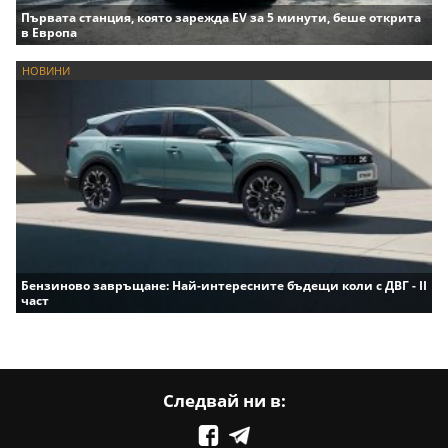
Първата станция, която зарежда EV за 5 минути, беше открита
в Европа
НОВИНИ
Бензиново завръщане: Най-интересните бъдещи коли с ДВГ - II
част
Следвай ни в: