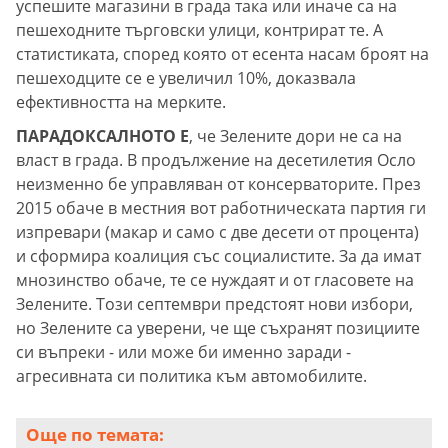
успешите магазини в града така или иначе са на
пешеходните търговски улици, контрират те. А
статистиката, според която от есента насам броят на
пешеходците се е увеличил 10%, доказвала
ефективността на мерките.
ПАРАДОКСАЛНОТО Е
, че Зелените дори не са на
власт в града. В продължение на десетилетия Осло
неизменно бе управляван от консерваторите. През
2015 обаче в местния вот работническата партия ги
изпревари (макар и само с две десети от процента)
и сформира коалиция със социалистите. За да имат
мнозинство обаче, те се нуждаят и от гласовете на
Зелените. Този септември предстоят нови избори,
но Зелените са уверени, че ще съхранят позициите
си въпреки - или може би именно заради -
агресивната си политика към автомобилите.
Още по темата: