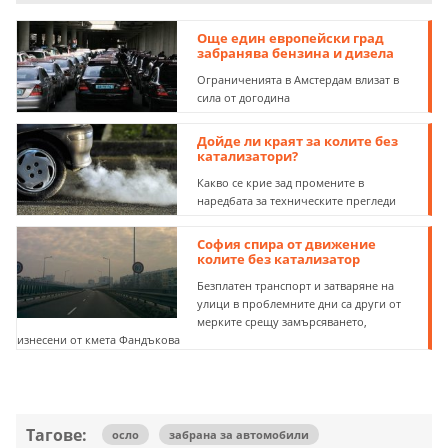
Още един европейски град
забранява бензина и дизела
Ограниченията в Амстердам влизат в
сила от догодина
Дойде ли краят за колите без
катализатори?
Какво се крие зад промените в
наредбата за техническите прегледи
София спира от движение
колите без катализатор
Безплатен транспорт и затваряне на
улици в проблемните дни са други от
мерките срещу замърсяването,
изнесени от кмета Фандъкова
Тагове:
осло
забрана за автомобили