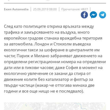
Екип Automedia
25.06.2019 08:00
Прочитания: 4827
След като политиците откриха връзката между
трафика и замърсяването на въздуха, много
европейски градове станаха враждебна територия
за автомобила. Лондон и Стокхолм въведоха
екологични такси за шофиране в централните им
части; Париж и Милано забраняват движението на
определени регистрационни номера на определени
дати или в пикови часове; даже София в момент на
екологично увлечение се закани да спира от
движение колите без катализатор и филтър за
твърди частици (макар че оттогава минаха две
години и все още нищо не е последвало).