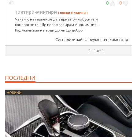
#1
0
0
Тинтири-минтири
( преди 6 години )
Чакам с нетърпение да върнат омнибусите и
коневръзите! Ще перефразирам Анонимния -
Радикализма не води до нищо добро!
Сигнализирай за неуместен коментар
1 - 1 от 1
ПОСЛЕДНИ
НОВИНИ