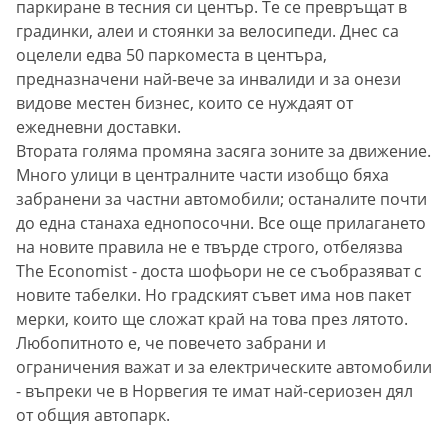
паркиране в тесния си център. Те се превръщат в
градинки, алеи и стоянки за велосипеди. Днес са
оцелели едва 50 паркоместа в центъра,
предназначени най-вече за инвалиди и за онези
видове местен бизнес, които се нуждаят от
ежедневни доставки.
Втората голяма промяна засяга зоните за движение.
Много улици в централните части изобщо бяха
забранени за частни автомобили; останалите почти
до една станаха еднопосочни. Все още прилагането
на новите правила не е твърде строго, отбелязва
The Economist - доста шофьори не се съобразяват с
новите табелки. Но градският съвет има нов пакет
мерки, които ще сложат край на това през лятото.
Любопитното е, че повечето забрани и
ограничения важат и за електрическите автомобили
- въпреки че в Норвегия те имат най-сериозен дял
от общия автопарк.