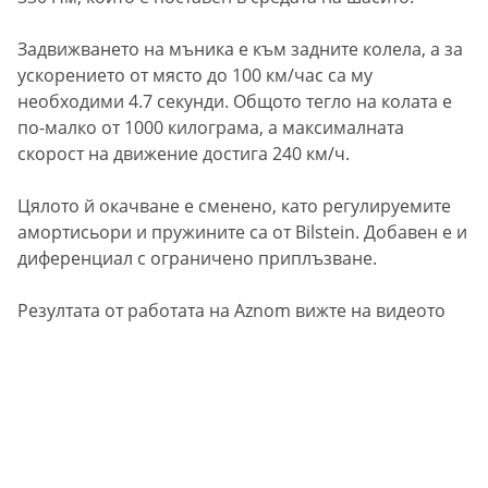
Задвижването на мъника е към задните колела, а за
ускорението от място до 100 км/час са му
необходими 4.7 секунди. Общото тегло на колата е
по-малко от 1000 килограма, а максималната
скорост на движение достига 240 км/ч.
Цялото й окачване е сменено, като регулируемите
амортисьори и пружините са от Bilstein. Добавен е и
диференциал с ограничено приплъзване.
Резултата от работата на Aznom вижте на видеото