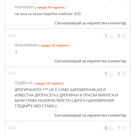
reventon
( преди 15 години )
na tova se kazva hape6ta ma6inka :D:D
Сигнализирай за неуместен коментар
#32
1
0
Анонимен
( преди 15 години )
:)
Сигнализирай за неуместен коментар
#31
1
0
Турбо-Х
( преди 15 години )
ДРОГИРАНОТО ***,НЕ Е САМО ШИЗОФРЕНИК,НО И
ИЗВЕСТНА ДРОГА!СЕГА Е ДРОГИРАН И ПРАСКА МИНУСИ И
БИЧИ ГЛАВА НА:КОПИ-ПЕЙСТА!:) ДРОГА+ШИЗОФРЕНИЯ-
ГЛЕДАЙТЕ КВО СТАВА!:)
Сигнализирай за неуместен коментар
#30
0
1