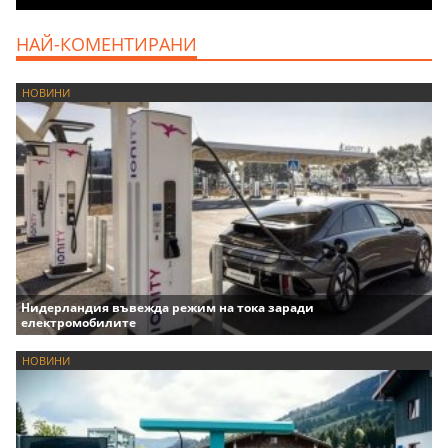
НАЙ-КОМЕНТИРАНИ
НОВИНИ
Нидерландия въвежда режим на тока заради
електромобилите
НОВИНИ