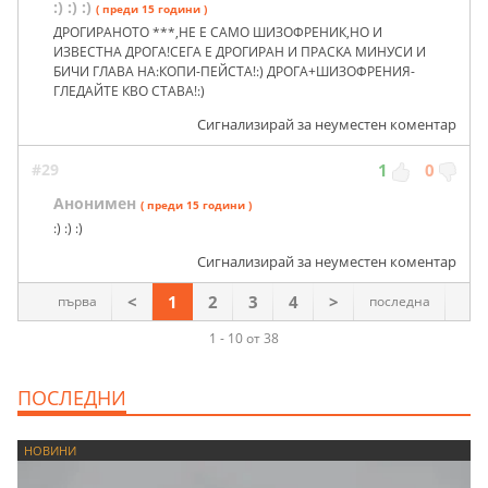
:) :) :)
( преди 15 години )
ДРОГИРАНОТО ***,НЕ Е САМО ШИЗОФРЕНИК,НО И
ИЗВЕСТНА ДРОГА!СЕГА Е ДРОГИРАН И ПРАСКА МИНУСИ И
БИЧИ ГЛАВА НА:КОПИ-ПЕЙСТА!:) ДРОГА+ШИЗОФРЕНИЯ-
ГЛЕДАЙТЕ КВО СТАВА!:)
Сигнализирай за неуместен коментар
#29
1
0
Анонимен
( преди 15 години )
:) :) :)
Сигнализирай за неуместен коментар
<
1
2
3
4
>
първа
последна
1 - 10 от 38
ПОСЛЕДНИ
НОВИНИ