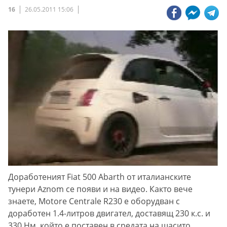
16
26.05.2011 15:06
Доработеният Fiat 500 Abarth от италианските
тунери Aznom се появи и на видео. Както вече
знаете, Motore Centrale R230 е оборудван с
доработен 1.4-литров двигател, доставящ 230 к.с. и
330 Нм, който е поставен в средата на шасито.