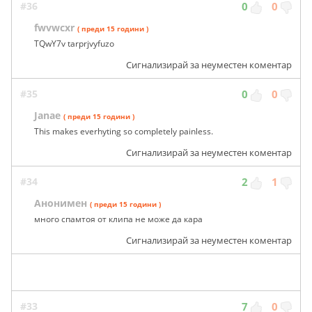
#36
0
0
fwvwcxr
( преди 15 години )
TQwY7v tarprjvyfuzo
Сигнализирай за неуместен коментар
#35
0
0
Janae
( преди 15 години )
This makes everhyting so completely painless.
Сигнализирай за неуместен коментар
#34
2
1
Анонимен
( преди 15 години )
много спамтоя от клипа не може да кара
Сигнализирай за неуместен коментар
#33
7
0