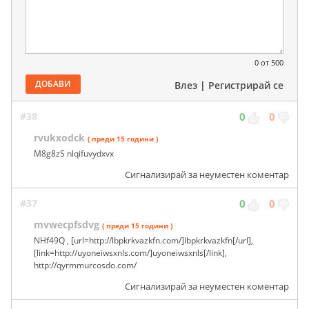
0
от 500
ДОБАВИ
Влез
|
Регистрирай се
#38
0
0
rvukxodck
( преди 15 години )
M8g8zS nlqifuvydxvx
Сигнализирай за неуместен коментар
#37
0
0
mvwecpfsdvg
( преди 15 години )
NHf49Q , [url=http://lbpkrkvazkfn.com/]lbpkrkvazkfn[/url],
[link=http://uyoneiwsxnls.com/]uyoneiwsxnls[/link],
http://qyrmmurcosdo.com/
Сигнализирай за неуместен коментар