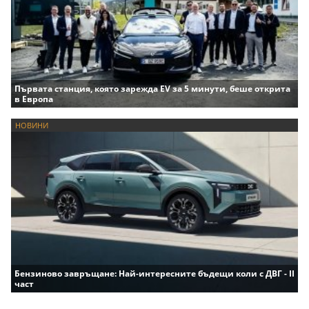
Първата станция, която зарежда EV за 5 минути, беше открита
в Европа
НОВИНИ
Бензиново завръщане: Най-интересните бъдещи коли с ДВГ - II
част