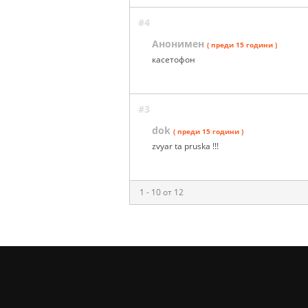
#4
Анонимен
( преди 15 години )
касетофон
#3
dok
( преди 15 години )
zvyar ta pruska !!!
1 - 10 от 12