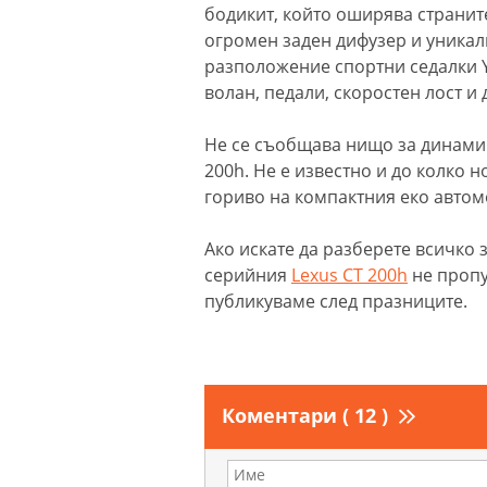
бодикит, който оширява страните
огромен заден дифузер и уникалн
разположение спортни седалки Y
волан, педали, скоростен лост и 
Не се съобщава нищо за динамич
200h. Не е известно и до колко 
гориво на компактния еко автом
Ако искате да разберете всичко 
серийния
Lexus CT 200h
не пропу
публикуваме след празниците.
Коментари ( 12 )