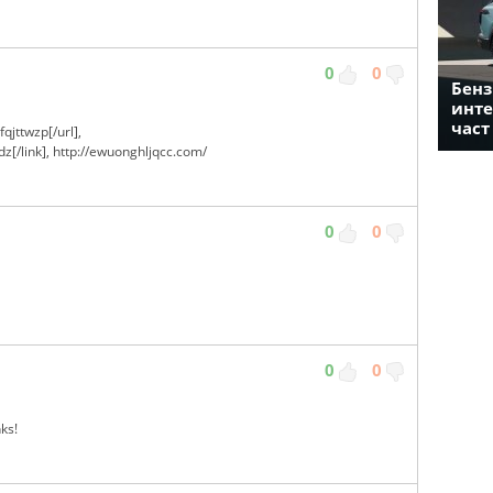
0
0
Бенз
инте
част
fqjttwzp[/url],
dz[/link], http://ewuonghljqcc.com/
0
0
0
0
nks!