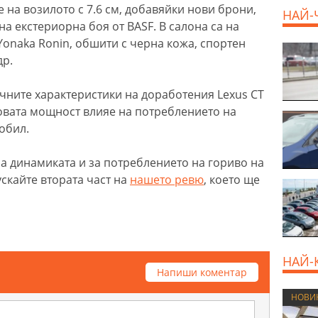
 на возилото с 7.6 см, добавяйки нови брони,
НАЙ-
а екстериорна боя от BASF. В салона са на
onaka Ronin, обшити с черна кожа, спортен
др.
ните характеристики на доработения Lexus CT
новата мощност влияе на потреблението на
обил.
за динамиката и за потреблението на гориво на
скайте втората част на
нашето ревю
, което ще
НАЙ-
Напиши коментар
НОВИ