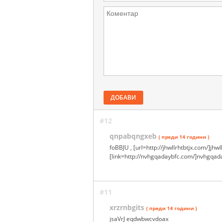
ДОБАВИ
#12
qnpabqngxeb
( преди 14 години )
foBBJU , [url=http://jhwllrhtbtjx.com/]jhwll
[link=http://nvhgqadaybfc.com/]nvhgqada
#11
xrzrnbgits
( преди 14 години )
jsaVrJ eqdwbwcvdoax