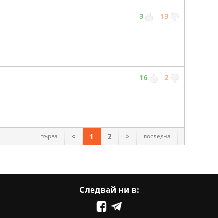
3
13
16
2
<
1
2
>
първа
последна
Следвай ни в: