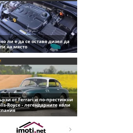
но ли е да се оставя дизел да
ти на място
И
ързи от Ferrari и по-престижни
olls-Royce - легендарните коли
спания