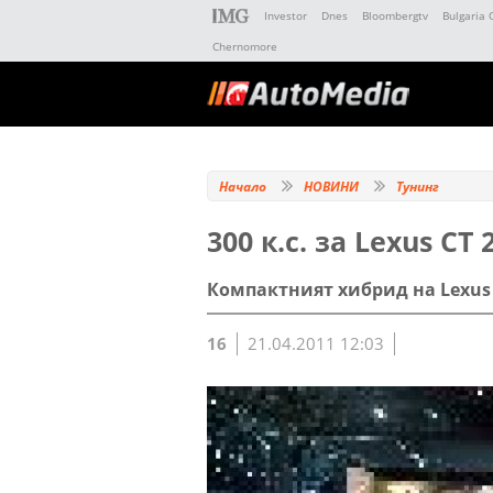
Investor
Dnes
Bloombergtv
Bulgaria 
Chernomore
Начало
НОВИНИ
Тунинг
300 к.с. за Lexus CT 
Компактният хибрид на Lexus 
16
21.04.2011 12:03