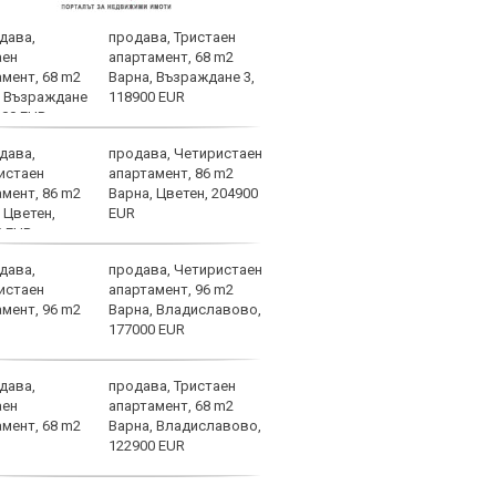
продава, Тристаен
Уулв
апартамент, 68 m2
Левс
Варна, Възраждане 3,
Свет
118900 EUR
продава, Четиристаен
ЦСКА
апартамент, 86 m2
още 
Варна, Цветен, 204900
бом
EUR
продава, Четиристаен
Вела
апартамент, 96 m2
Левс
Варна, Владиславово,
наре
177000 EUR
продава, Тристаен
Барс
апартамент, 68 m2
в Ли
Варна, Владиславово,
пари
122900 EUR