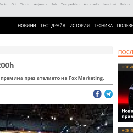
On Air
Gol
Tialoto
Az-jenata
Puls
Teenproblem
Automedia
Imoti.net
Rabota
НОВИНИ
ТЕСТ ДРАЙВ
ИСТОРИИ
ТЕХНИКА
ПОЛЕЗ
ПОСЛ
200h
НОВИ
премина през ателието на Fox Marketing.
Нова
прав
НОВИ