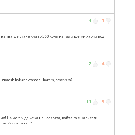
4
1
на тва ше стане килър 300 коня на газ и ше ми харчи под
2
4
e i znaesh kakuv avtomobil karam, smeshko?
11
5
я! Но искам да кажа на колегата, който го е написал:
втомобил е кавал!"