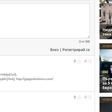
Нид
тока
0
от 500
НОВИ
Влез
|
Регистрирай се
0
0
rhtbtjx[/url],
Първ
ybfc[/link], http://ypqqndmtlamu.com/
за 5
Евро
0
0
НОВИ