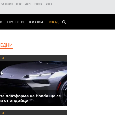
Az-deteto
Blog
Start
Posoka
Boec
НО
ПРОЕКТИ
ПОСОКИ
ВХОД
ЕДНИ
НИ
та платформа на Honda ще се
и от индийци
НИ