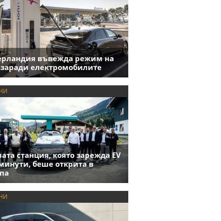
ерландия въвежда режим на
 заради електромобилите
НИ
ата станция, която зарежда EV
 минути, беше открита в
па
НИ