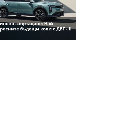
иново завръщане: Най-
ресните бъдещи коли с ДВГ - II