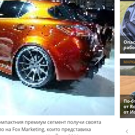
Опас
рабо
МАРК
По-б
от R
от И
омпактния премиум сегмент получи своята
ло на Fox Marketing, които представиха