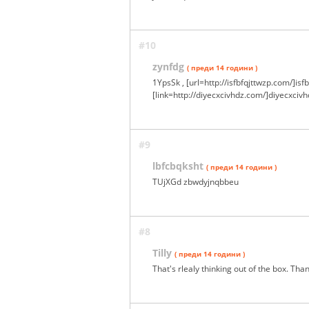
#10
zynfdg
( преди 14 години )
1YpsSk , [url=http://isfbfqjttwzp.com/]isfb
[link=http://diyecxcivhdz.com/]diyecxcivh
#9
lbfcbqksht
( преди 14 години )
TUjXGd zbwdyjnqbbeu
#8
Tilly
( преди 14 години )
That's rlealy thinking out of the box. Tha