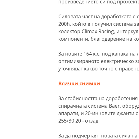
произведението си под прожекто
Силовата част на доработката е с
200h, който е получил система з
колектор Climax Racing, интеркул
компоненти, благодарение на ко
За новите 164 к.с. под капака н
оптимизираното електрическо зад
уточняват какво точно е правено
Всички снимки
За стабилността на доработения 
спирачната система Baer, обору
апарати, и 20-инчовите джанти с 
255/30 20 - отзад.
За да подчертаят новата сила на