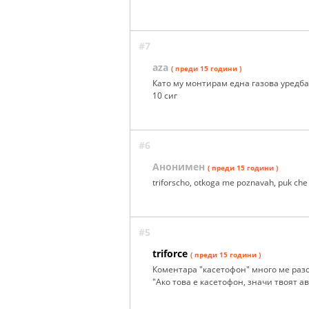
#7
aza
( преди 15 години )
Като му монтирам една газова уредба 
10 сиг
#6
Анонимен
( преди 15 години )
triforscho, otkoga me poznavah, puk ch
#5
triforce
( преди 15 години )
Коментара "касетофон" много ме разсм
"Ако това е касетофон, значи твоят а