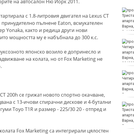
рите на автосалон Ню Йорк 2011.
DARA и Орлин Павлов
тартирала с 1.8-литровия двигател на Lexus CT
ще пеят за варненци на
празника на града
а принудително пълнене Eaton, всмукателен
ер Yonaka, както и редица други нови
ито мощността му е набъбнала до 300 к.с.
Аварии оставят без
вода стотици варненци
а луксозното японско возило е допринесло и
вижване на колата, но от Fox Marketing не
.
Европа бележи ръст на
случаите на
западнонилска треска
CT 200h се грижат новото спортно окачване,
двана с 13-ичови спирачни дискове и 4-бутални
Фестивал на етносите
гуми Toyo T1R и размер - 225/30 20 - отпред и
завладява Варна днес и
утре
 колата Fox Marketing са интегрирали цялостен