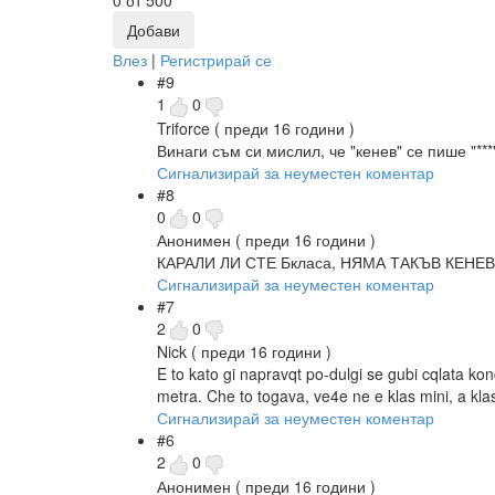
0
от 500
Добави
Влез
|
Регистрирай се
#9
1
0
Triforce
( преди 16 години )
Винаги съм си мислил, че "кенев" се пише "***"
Сигнализирай за неуместен коментар
#8
0
0
Анонимен
( преди 16 години )
КАРАЛИ ЛИ СТЕ Бкласа, НЯМА ТАКЪВ КЕНЕ
Сигнализирай за неуместен коментар
#7
2
0
Nick
( преди 16 години )
E to kato gi napravqt po-dulgi se gubi cqlata ko
metra. Che to togava, ve4e ne e klas mini, a kla
Сигнализирай за неуместен коментар
#6
2
0
Анонимен
( преди 16 години )