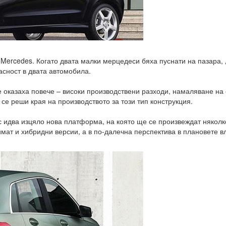
Mercedes. Когато двата малки мерцедеси бяха пуснати на пазара,
асност в двата автомобила.
е оказаха повече – високи производствени разходи, намаляване н
 се реши края на производството за този тип конструкция.
с идва изцяло нова платформа, на която ще се произвеждат няколк
мат и хибридни версии, а в по-далечна перспектива в плановете в