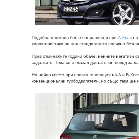
Подобна промяна беше направена и при
А-Клас
на 
характеристика на над стандартната пасивна безоп
През отминалите години обаче, нейните негативи с
седалките. Това се е оказал достатъчен довод за да
На нейно място при новата генерация на А и В-Кла
конвенционални турбодвигатели, но също така ще и