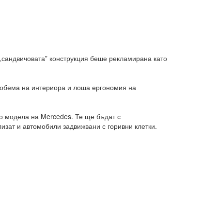
 „сандвичовата” конструкция беше рекламирана като
а обема на интериора и лоша ергономия на
о модела на Mercedes. Те ще бъдат с
лизат и автомобили задвижвани с горивни клетки.