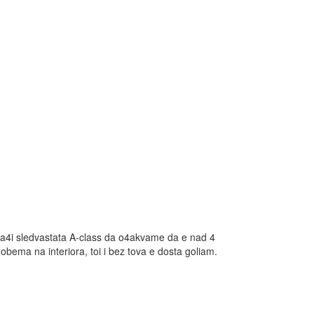
 zna4i sledvastata A-class da o4akvame da e nad 4
obema na interiora, toi i bez tova e dosta goliam.