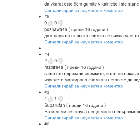
da vkarat oste 5cm gumite v kalnicite i ste stane
Сигнализирай за неуместен коментар
#5
0
0
poznawa4a
( преди 16 години )
дам дори на първата снимка се вижда част от 
Сигнализирай за неуместен коментар
#4
2
0
razbira4a
( преди 16 години )
защо сте одрязали снимките, и сте ни показа
изрежете маркирана снимка я оставете да види
Сигнализирай за неуместен коментар
#3
4
1
Subarufan
( преди 16 години )
На мен ми се струва нещо много несъразмере
Сигнализирай за неуместен коментар
#2
8
2
TURBO_CHARGED
( преди 16 години )