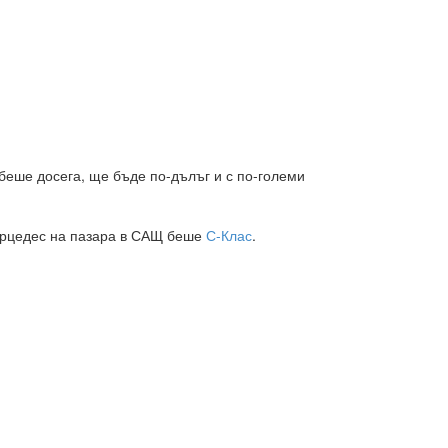
 беше досега, ще бъде по-дълъг и с по-големи
мерцедес на пазара в САЩ беше
С-Клас
.