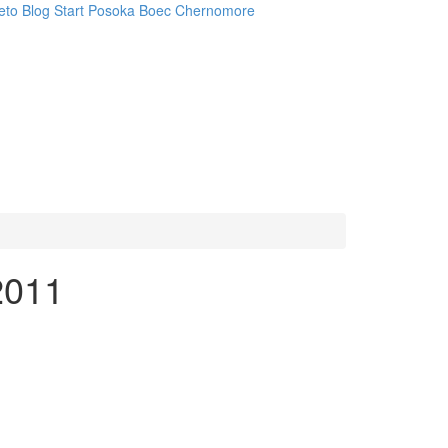
eto
Blog
Start
Posoka
Boec
Chernomore
2011