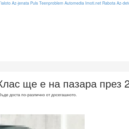
Tialoto
Az-jenata
Puls
Teenproblem
Automedia
Imoti.net
Rabota
Az-det
Клас ще е на пазара през 
бъде доста по-различно от досегашното.