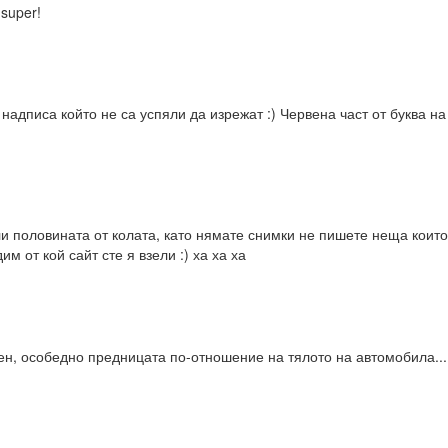
 super!
надписа който не са успяли да изрежат :) Червена част от буква на
ли половината от колата, като нямате снимки не пишете неща които 
м от кой сайт сте я взели :) ха ха ха
н, особедно предницата по-отношение на тялото на автомобила...