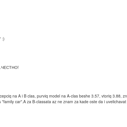
 :)
В.ЧЕСТНО!
ncepciq na A i B clas, purviq model na A-clas beshe 3.57, vtoriq 3.88,
s "family car".A za B-classata az ne znam za kade oste da i uvelichavat 