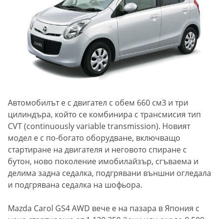
Автомобилът е с двигател с обем 660 см3 и три
цилиндъра, който се комбинира с трансмисия тип
CVT (continuously variable transmission).
Новият
модел е с по-богато оборудване, включващо
стартиране на двигателя и неговото спиране с
бутон, ново поколение имобилайзър, сгъваема и
делима задна седалка, подгрявани външни огледала
и подгрявана седалка на шофьора.
Mazda Carol GS4 AWD вече е на пазара в Япония с