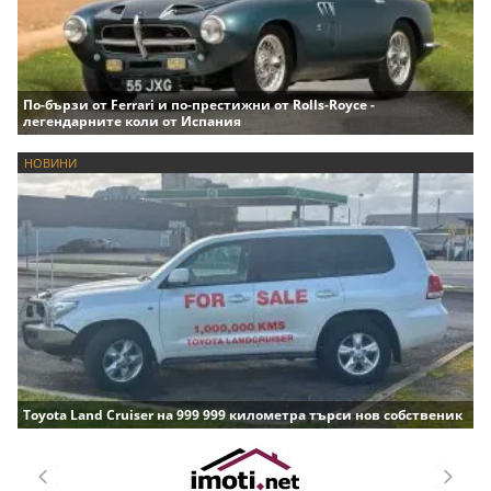
По-бързи от Ferrari и по-престижни от Rolls-Royce -
легендарните коли от Испания
НОВИНИ
Toyota Land Cruiser на 999 999 километра търси нов собственик