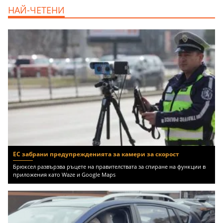
дава под наем, Двустаен апартамент, 55
НАЙ-ЧЕТЕНИ
m2 София, Младост 4, 650 EUR
ЕС забрани предупрежденията за камери за скорост
Брюксел развързва ръцете на правителствата за спиране на функции в
приложения като Waze и Google Maps