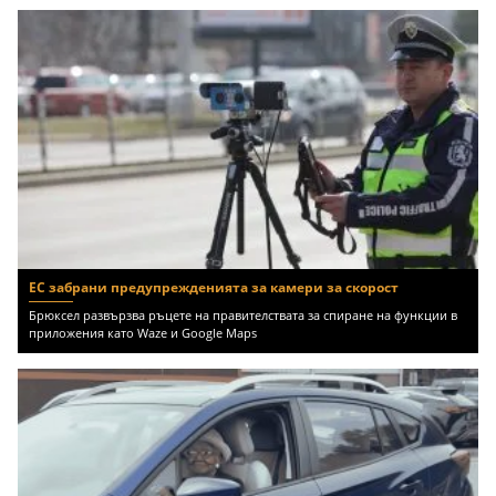
ЕС забрани предупрежденията за камери за скорост
Брюксел развързва ръцете на правителствата за спиране на функции в
приложения като Waze и Google Maps