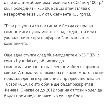
от тези автомобили имат емисии от CO2 под 100 гр/
км. Последният - ix35 blue също впечатлява с
невероятните за SUV от С-сегмента 135 гр/км.
"Тези резултати са постигнати без да се правят
компромиси с динамиката, с надеждността или с
удоволствието при шофиране", поясняват от
компанията.
Още една стъпка след blue-моделите е ix35 FCEV, с
който Hyundai се доближава до
комерсиализирането на електромобил с горивни
клетки. Автомобилът включва няколко много важни
нововъведения в сравнение с предшественика си
Tucson FCEV, които обаче ще бъдат разкрити в
Женева. Очаква се до 2012 година от този модел да
бъдат произведени няколко хиляди броя.