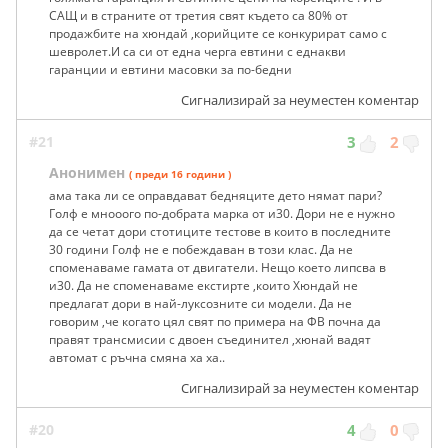
САЩ и в страните от третия свят където са 80% от
продажбите на хюндай ,корийците се конкурират само с
шевролет.И са си от една черга евтини с еднакви
гаранции и евтини масовки за по-бедни
Сигнализирай за неуместен коментар
#21
3
2
Анонимен
( преди 16 години )
ама така ли се оправдават бедняците дето нямат пари?
Голф е мнооого по-добрата марка от и30. Дори не е нужно
да се четат дори стотиците тестове в които в последните
30 години Голф не е побеждаван в този клас. Да не
споменаваме гамата от двигатели. Нещо което липсва в
и30. Да не споменаваме екстирте ,които Хюндай не
предлагат дори в най-луксозните си модели. Да не
говорим ,че когато цял свят по примера на ФВ почна да
правят трансмисии с двоен съединител ,хюнай вадят
автомат с ръчна смяна ха ха..
Сигнализирай за неуместен коментар
#20
4
0