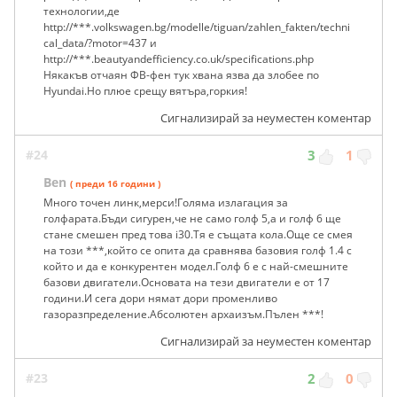
технологии,де
http://***.volkswagen.bg/modelle/tiguan/zahlen_fakten/techni
cal_data/?motor=437 и
http://***.beautyandefficiency.co.uk/specifications.php
Някакъв отчаян ФВ-фен тук хвана язва да злобее по
Hyundai.Но плюе срещу вятъра,горкия!
Сигнализирай за неуместен коментар
#24
3
1
Ben
( преди 16 години )
Много точен линк,мерси!Голяма излагация за
голфарата.Бъди сигурен,че не само голф 5,а и голф 6 ще
стане смешен пред това i30.Тя е същата кола.Още се смея
на този ***,който се опита да сравнява базовия голф 1.4 с
който и да е конкурентен модел.Голф 6 е с най-смешните
базови двигатели.Основата на тези двигатели е от 17
години.И сега дори нямат дори променливо
газоразпределение.Абсолютен архаизъм.Пълен ***!
Сигнализирай за неуместен коментар
#23
2
0