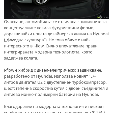
Очаквано, автомобилът се отличава с типичните за
концептуалните возила футуристични форми,
доразвивайки новата дизайнерска линия на Hyundai
(„флуидна скулптура”). Не това обаче е най-
интересното в i-flow. Силно впечатление прави
интегрираната модерна технологията, която
задвижва колата.
i-flow е хибрид с дизел-електрическо задвижване,
разработено от Hyundai. Използва новият 1,7-
литров двигател U2 с двустепенен турбокомпресор,
шестстепенна скоростна кутия с двоен съединител и
литиево йонно-полимерни батерии на Hyundai.
Благодарение на модерната технология и ниският
коефициентът на въздушно съпротивление (0,25), i-