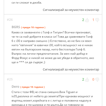
си ги сложат в джоба.
Сигнализирай за неуместен коментар
#26
2
1
BGRS
( преди 16 години )
Какво се захванехте с Голф и Тигуан? Всички признават,
че те са най-добрите в класа си! Това да сравнявате Голф
6 с i30 е направо смешно :) Естествено, аз не бих си взел
нито "евтиния" в кавички i30, който всъщност не е никак
евтин на българския пазар, нито бестселъра Голф 6.
Въпрос на лични предпочитания. За мен най-добър е
Форд Фокус и никой не може да ме убеди в обратното, ако
ще и *** си да съдере ;)
Сигнализирай за неуместен коментар
#25
2
0
Dero
( преди 16 години )
Стига с този ФВ,че стана смешно.Виж Tiguan и
ix35,разлика от небето до земята!При еднаква мощност и
въртящ момет,корейката е с литър и половина надолу в
разхода,а е по-широка и по-дълга.Да си говорим за