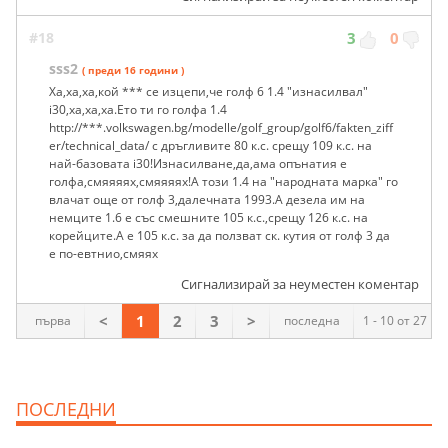
#18
3
0
sss2
( преди 16 години )
Ха,ха,ха,кой *** се изцепи,че голф 6 1.4 "изнасилвал"
i30,ха,ха,ха.Ето ти го голфа 1.4
http://***.volkswagen.bg/modelle/golf_group/golf6/fakten_ziff
er/technical_data/ с дръгливите 80 к.с. срещу 109 к.с. на
най-базовата i30!Изнасилване,да,ама опънатия е
голфа,смяяяях,смяяяях!А този 1.4 на "народната марка" го
влачат още от голф 3,далечната 1993.А дезела им на
немците 1.6 е със смешните 105 к.с.,срещу 126 к.с. на
корейците.А е 105 к.с. за да ползват ск. кутия от голф 3 да
е по-евтнио,смяях
Сигнализирай за неуместен коментар
<
1
2
3
>
първа
последна
1 - 10 от 27
ПОСЛЕДНИ