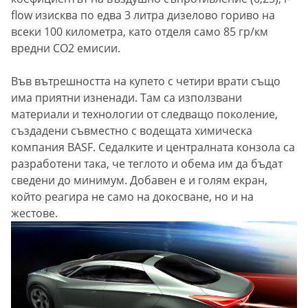
flow изисква по едва 3 литра дизелово гориво на
всеки 100 километра, като отделя само 85 гр/км
вредни СО2 емисии.
Във вътрешността на купето с четири врати също
има приятни изненади. Там са използвани
материали и технологии от следващо поколение,
създадени съвместно с водещата химическа
компания BASF. Седалките и централната конзола са
разработени така, че теглото и обема им да бъдат
сведени до минимум. Добавен е и голям екран,
който реагира не само на докосване, но и на
жестове.