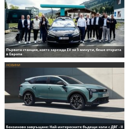
Първата станция, която зарежда EV за 5 минути, беше открита
в Европа
НОВИНИ
Бензиново завръщане: Най-интересните бъдещи коли с ДВГ - II