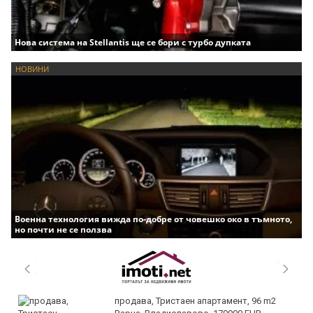
Нова система на Stellantis ще се бори с турбо дупката
НОВИНИ
Военна технология вижда по-добре от човешко око в тъмното,
но почти не се ползва
продава, Тристаен апартамент, 96 m2