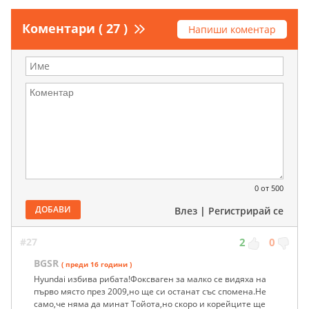
Коментари ( 27 )
Напиши коментар
0
от 500
ДОБАВИ
Влез
|
Регистрирай се
#27
2
0
BGSR
( преди 16 години )
Hyundai избива рибата!Фоксваген за малко се видяха на
първо място през 2009,но ще си останат със спомена.Не
само,че няма да минат Тойота,но скоро и корейците ще