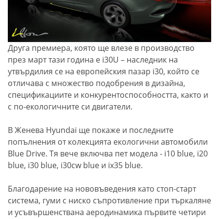
Друга премиера, която ще влезе в производство
през март тази година е i30U – наследник на
утвърдилия се на европейския пазар i30, който се
отличава с множество подобрения в дизайна,
спецификациите и конкурентоспособността, както и
с по-екологичните си двигатели.
В Женева Hyundai ще покаже и последните
попълнения от колекцията екологични автомобили
Blue Drive. Тя вече включва пет модела - i10 blue, i20
blue, i30 blue, i30cw blue и ix35 blue.
Благодарение на нововъведения като стоп-старт
система, гуми с ниско съпротивление при търкаляне
и усъвършенствана аеродинамика първите четири