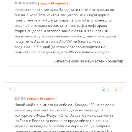
Анонимен
( преди 16 години )
продава се евтенията на Запад,като голфчетата,няма по-
смешна кола!Тозикойто я защитава не е сядал дори в
голф 6,иначе нямаше да пише тъпотии.Като почнеш от
това,че не можаха да измътят нов голф,а лифтираха
стария,си давааш отговор защо е с тънките и евтини
мокетчета и супер евтина пластмаса и дрънчи като дъска
по дупките.Адската тояга.Ако VW не бяха толкова
зле,нямаше Хюндай да стане Автопроизводител на
годината (за пореден път),а те.VW все повече изпадат.
Сигнализирай за неуместен коментар
#22
2
2
Дидо
( преди 16 години )
Някой май не е много на себе си . Хюндай i30 не само че
не е конкурент на Голф, но той дори не може да се
конкурира с Форд Фокус и Опел Астра. Само продажбите
на Голф в Европа са повече от продажбите на всички
модели на Хюндай в Европа и Америка общо ,въпреки
голямата гаранция и евтините цени на корейците ! И в