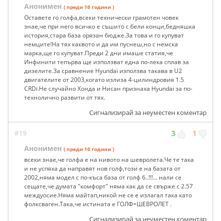
Анонимен
( преди 16 години )
Оставете го голфа,всеки технически грамотен човек
знае,че при него всичко е съшито с бели конци,бедняшка
история,стара база орязан бюдже.За това и го купуват
немците!На тях каквото и да им пуснеш,но с немска
марка,ще го купуват.Преди 2 дни имаше статия,че
Инфинити тепърва ще използват една по-лека сплав за
дизелите.За сравнение Hyundai използва такава в U2
двигателите от 2003,когато излиза 4-цилиндровия 1.5
CRDi.Не случайно Хонда и Нисан признаха Hyundai за по-
технолично развити от тях.
Сигнализирай за неуместен коментар
#19
3
1
Анонимен
( преди 16 години )
всеки знае,че голфа е на нивото на шевролета.Че те така
и не успяха да направят нов голф,този е на базата от
2002,няма модел с по-къса база от голф 6..!!!... нали се
сещате,че думата "комфорт" няма как да се свърже с 2.57
междуосие.Няма майтап,никой не се е излагал така като
фолксваген.Така,че истината е ГОЛФ=ШЕВРОЛЕТ .
Сигнализирай за неуместен коментар