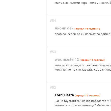
малък. за големи хора - големи коли. 
#54
Анонимен
( преди 16 години )
прав си, освен да си вземат по един а
#53
wax master12
( преди 16 години )
много сте назад в БГ...не знам кво ка
коли,които не сте карали...само си че
#52
Ford Fiesta
( преди 16 години )
...и на Мустанг ;) А какво предлагат
момчета и тлъсти женища? Ми нямат к