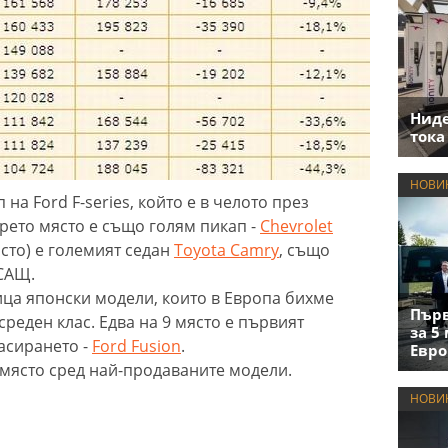
Нид
тока
НОВИ
на Ford F-series, който е в челото през
рето място е също голям пикап -
Chevrolet
ясто) е големият седан
Toyotа Camry
, също
САЩ.
ица японски модели, които в Европа бихме
Първ
реден клас. Едва на 9 място е първият
за 5
асирането -
Ford Fusion
.
Евро
 място сред най-продаваните модели.
НОВИ