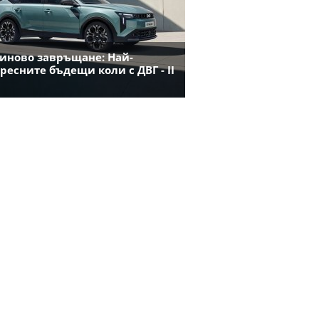
иново завръщане: Най-
ресните бъдещи коли с ДВГ - II