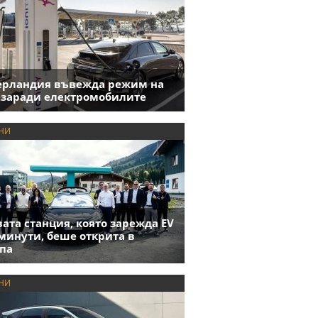
ерландия въвежда режим на
 заради електромобилите
НИ
ата станция, която зарежда EV
 минути, беше открита в
па
НИ