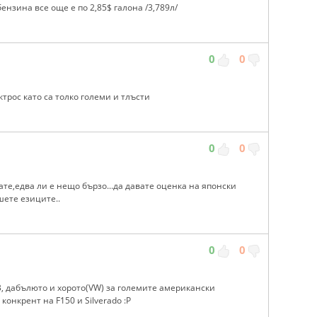
бензина все още е по 2,85$ галона /3,789л/
0
0
ктрос като са толко големи и тлъсти
0
0
рате,едва ли е нещо бързо...да давате оценка на японски
шете езиците..
0
0
 MB, дабълюто и хорото(VW) за големите американски
онкрент на F150 и Silverado :P