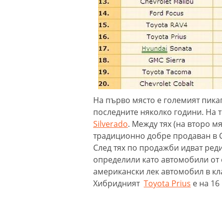
На първо място е големият пикап 
последните няколко години. На т
Silverado
. Между тях (на второ м
традиционно добре продаван в 
След тях по продажби идват ред
определили като автомобили от с
американски лек автомобил в кл
Хибридният
Toyotа Prius
е на 16