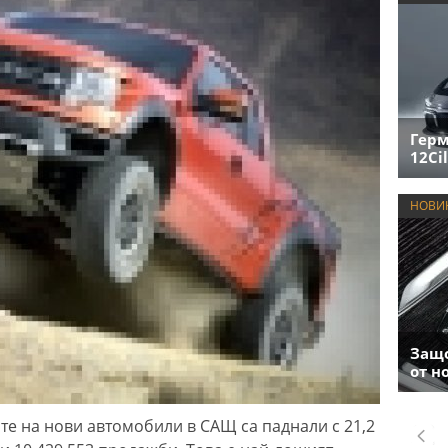
Герм
12Cil
НОВИ
Защо
от н
е на нови автомобили в САЩ са паднали с 21,2