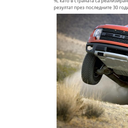
%, като в страната са реализира
резултат през последните 30 год