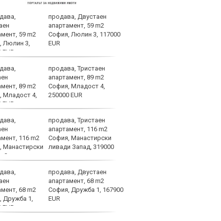
продава, Двустаен
Левс
апартамент, 59 m2
тежк
София, Люлин 3, 117000
нача
EUR
Бълг
продава, Тристаен
Левс
апартамент, 89 m2
Пло
София, Младост 4,
250000 EUR
продава, Тристаен
Лошо
апартамент, 116 m2
ще п
София, Манастирски
във 
ливади Запад, 319000
продава, Двустаен
Брун
апартамент, 68 m2
меди
София, Дружба 1, 167900
Севе
EUR