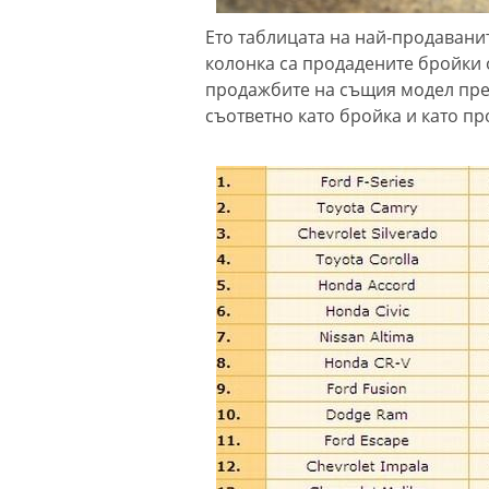
Ето таблицата на най-продаванит
колонка са продадените бройки о
продажбите на същия модел през 
съответно като бройка и като пр