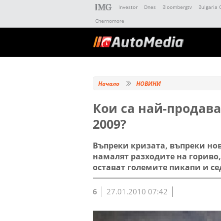
Investor
Dnes
Bloombergtv
Bulgaria 
Chernomore
Начало
НОВИНИ
Кои са най-продав
2009?
Въпреки кризата, въпреки нов
намалят разходите на гориво,
остават големите пикапи и се
6
27.01.2010 07:42