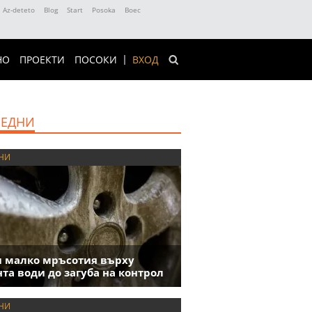
Az-deteto
Blog
Start
Posoka
Boec
НО
ПРОЕКТИ
ПОСОКИ
ВХОД
ЕДНИ
НИ
 малко мръсотия върху
та води до загуба на контрол
НИ