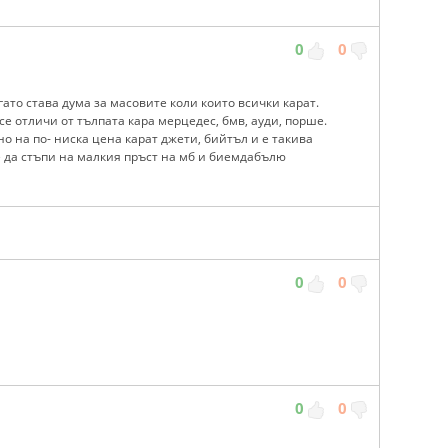
0
0
гато става дума за масовите коли които всички карат.
 се отличи от тълпата кара мерцедес, бмв, ауди, порше.
о на по- ниска цена карат джети, бийтъл и е такива
е да стъпи на малкия пръст на мб и биемдабълю
0
0
0
0