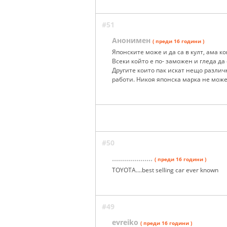
#51
Анонимен
( преди 16 години )
Японските може и да са в култ, ама ко
Всеки който е по- заможен и гледа да
Другите които пак искат нещо различн
работи. Никоя японска марка не мож
#50
....................
( преди 16 години )
TOYOTA....best selling car ever known
#49
evreiko
( преди 16 години )