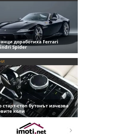
анци доработиха Ferrari
indri Spider
НИ
 старт-стоп бутонът изчезва
овите коли