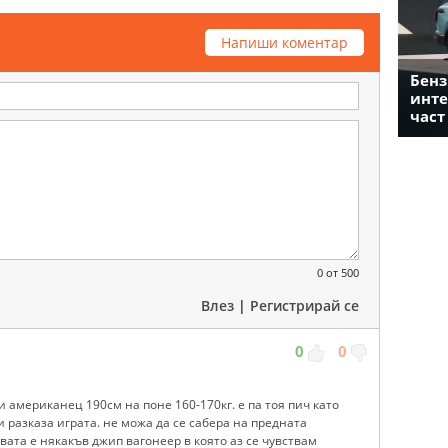
Напиши коментар
Бенз
инте
част
0
от 500
Влез
|
Регистрирай се
0
0
 американец 190см на поне 160-170кг. е па тоя пич като
и разказа играта. не можа да се сабера на предната
вата е някакъв джип вагонеер в която аз се чувствам