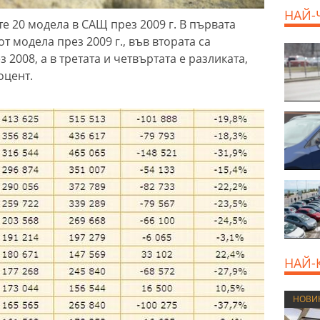
НАЙ-
е 20 модела в САЩ през 2009 г. В първата
т модела през 2009 г., във втората са
800 E
2008, а в третата и четвъртата е разликата,
оцент.
НАЙ-
НОВИ