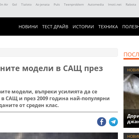
On Air
Gol
Tialoto
Az-jenata
Puls
Teenproblem
Automedia
Imoti.net
Rabota
НОВИНИ
ТЕСТ ДРАЙВ
ИСТОРИИ
ТЕХНИКА
ПОЛЕЗ
ПОСЛ
аните модели в САЩ през
НОВИ
ите модели, въпреки усилията да се
 в САЩ и през 2009 година най-популярни
даните от среден клас.
Дори
джан
НОВИ