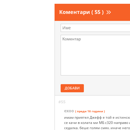
Коментари ( 55 )
ДОБАВИ
#55
ехоо
( преди 16 години )
имам приятел Джефф е той е истински
се качи в колата ми МБ с320 направо 
седалка. беше голям смях. иначе него