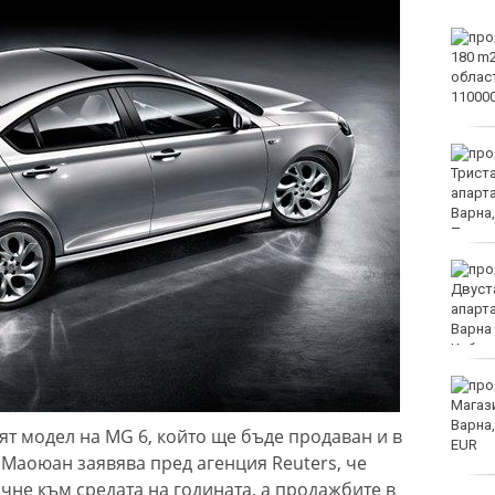
Започна юбилейният 50-
и международен бридж
фестивал „Варна“
Катастрофа, при която
пострадаха деца,
затвори пътя София-
Варна
Хороскоп за 7 август
2026
Спад на сделки с имоти
във Варна
т модел на MG 6, който ще бъде продаван и в
 Маоюан заявява пред агенция Reuters, че
чне към средата на годината, а продажбите в