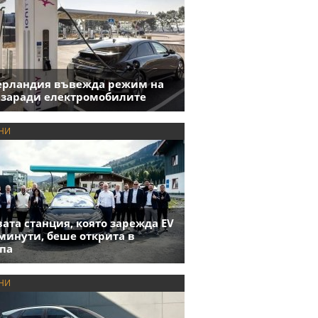
ерландия въвежда режим на
 заради електромобилите
НИ
ата станция, която зарежда EV
 минути, беше открита в
па
НИ