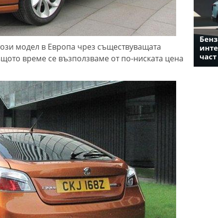
Бенз
този модел в Европа чрез съществуващата
инте
част
ъщото време се възползваме от по-ниската цена