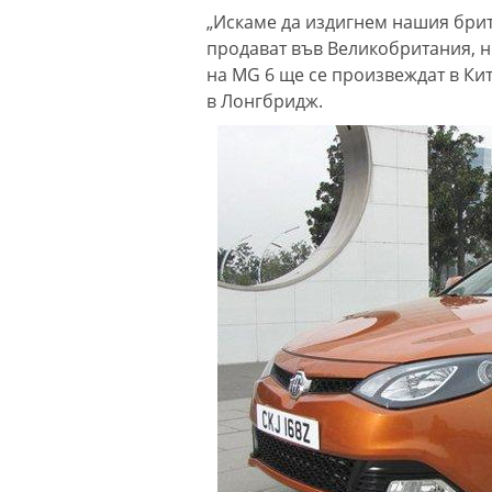
„Искаме да издигнем нашия брит
продават във Великобритания, но
на MG 6 ще се произвеждат в Кит
в Лонгбридж.