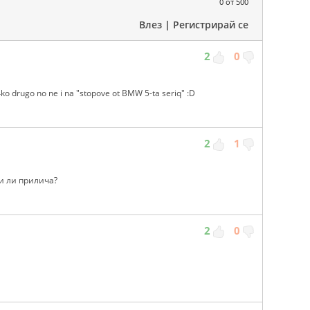
0
от 500
Влез
|
Регистрирай се
2
0
4ko drugo no ne i na "stopove ot BMW 5-ta seriq" :D
2
1
ти ли прилича?
2
0