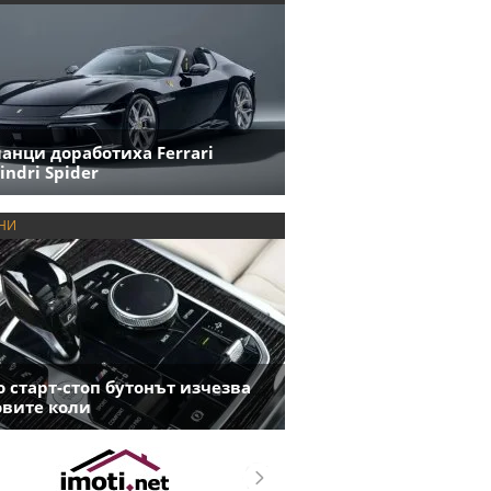
анци доработиха Ferrari
indri Spider
НИ
 старт-стоп бутонът изчезва
овите коли