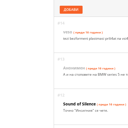
ДОБАВИ
#14
veso
( преди 16 години )
tezi bezformeni plastmasi prili4at na vsi
#13
Анонимен
( преди 16 години )
А и на стоповете на BMW series 5 не 
#12
Sound of Silence
( преди 16 години )
Точно "Инсигния" се чете.