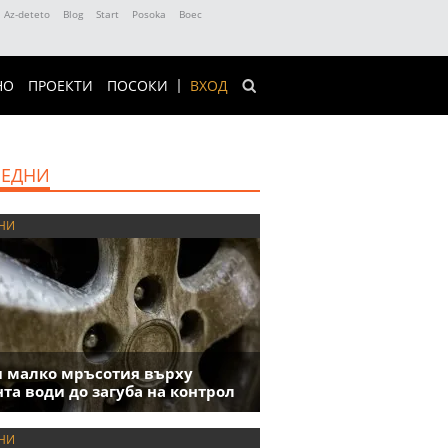
Az-deteto
Blog
Start
Posoka
Boec
НО
ПРОЕКТИ
ПОСОКИ
ВХОД
ЕДНИ
НИ
 малко мръсотия върху
та води до загуба на контрол
НИ