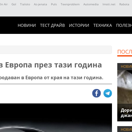
On Air
Gol
Tialoto
Az-jenata
Puls
Teenproblem
Automedia
Imoti.net
Rabota
НОВИНИ
ТЕСТ ДРАЙВ
ИСТОРИИ
ТЕХНИКА
ПОЛЕЗ
ПОСЛ
в Европа през тази година
НОВИ
родаван в Европа от края на тази година.
Дори
джан
НОВИ