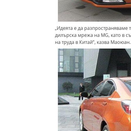
„Идеята е да разпространяваме 
дилърска мрежа на MG, като в с
на труда в Китай”, казва Маоюан.