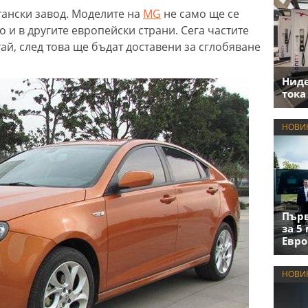
ански завод. Моделите на
MG
не само ще се
 и в другите европейски страни. Сега частите
ай, след това ще бъдат доставени за сглобяване
Нид
тока
НОВИ
Първ
за 5
Евро
НОВИ