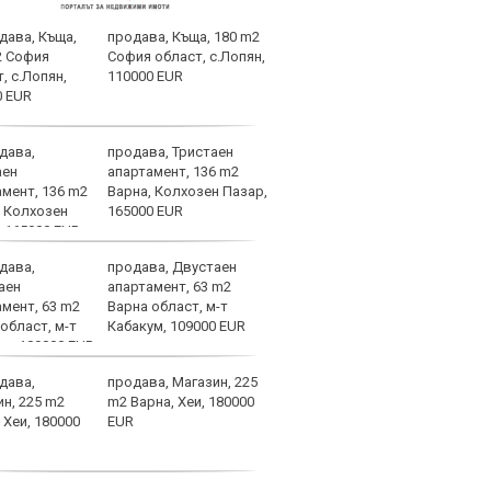
продава, Къща, 180 m2
Диди
София област, с.Лопян,
мног
110000 EUR
продава, Тристаен
Левс
апартамент, 136 m2
пред
Варна, Колхозен Пазар,
Тази
165000 EUR
изжи
продава, Двустаен
НА Ж
апартамент, 63 m2
Авив
Варна област, м-т
(СЪС
Кабакум, 109000 EUR
продава, Магазин, 225
Кошм
m2 Варна, Хеи, 180000
потв
EUR
врем
Бура