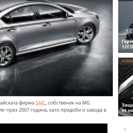
Герм
12Cil
НОВИ
тайската фирма
SAIC
, собственик на MG.
Защо
r през 2007 година, като придоби и завода в
от н