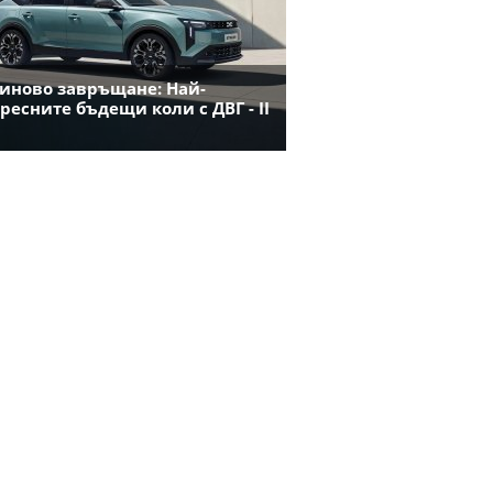
иново завръщане: Най-
ресните бъдещи коли с ДВГ - II