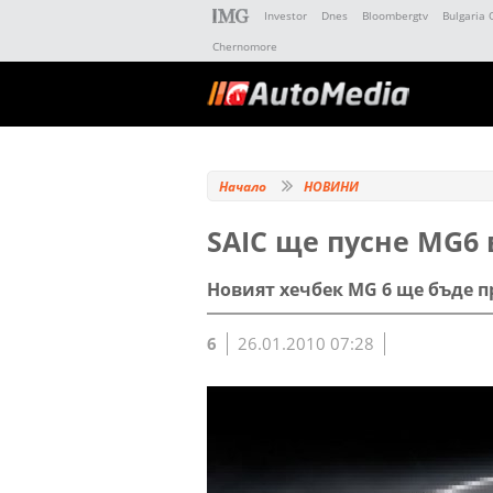
Investor
Dnes
Bloombergtv
Bulgaria 
Chernomore
Начало
НОВИНИ
SAIC ще пусне MG6 
Новият хечбек MG 6 ще бъде п
6
26.01.2010 07:28