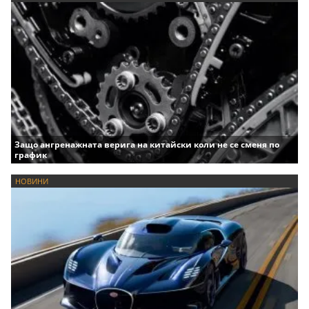
Защо ангренажната верига на китайски коли не се сменя по
график
НОВИНИ