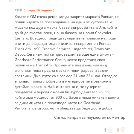
#11
0
0
сик
( преди 16 години )
Когато в GM взеха решение да закрият марката Pontiac, се
появи идеята за пресъздаване на един от култовите й
модели под друга марка. Става въпрос за Trans Am, който
да бъде възстановен, но на базата на новия Chevrolet
Camaro. Всъщност редица тунери вече правиха не лоши
опити да създадат модернизиран съвременен Pontiac
Trans Am - ASC Creative Services, Lingenfelter, Trans Am
Depot. Сега към тях се присъединява още една фирма -
Gearhead Performance Group, която представя своя
реплика на Trans Am. Промените във външния вид
включват нова предна маска и нови фарове и задни
светлини. Джантите са с размер 21 или 22 инча. Отзад се
е появил голям спойлер, а в интериора има различни
детайли в златно. Най-интересно е, че тунерите
предлагат и версия с новия би-турбо двигател V8 LS9,
който има мощност от 900 к.с. Засега няма никакви данни
за динамиката на произведението на Gearhead
Performance Group, но тя обещава да бъде доста добра.
Сигнализирай за неуместен коментар
#10
1
0