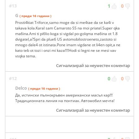
#13
1
0
G
( преди 16 години )
Prosti4kiat Triforce,samo moge da si me4tae da se ka4i v
takava kola.Karal sam Camaroto SS na moi priatel.Super qka
ma6ina.Ami ti pi6lio koga si vigdal po-golqma ma6ina ot 1.8
dvigatel,a?Spri da plue6 US avtomobilostroeneto,zastoto si
mnogo dale4 ot istinata.Pone imam vigdane ot li4en opit,a ne
kato teb ot tozi i onzi mi kaza!!!!Hodi si legni ne se mesi vav
vsqka tema.
Сигнализирай за неуместен коментар
#12
0
0
Delco
( преди 16 години )
Да, истински пълнокръвен американски масъл кар!!!
Традиционната линия на понтиак. Автомобил мечта!
Сигнализирай за неуместен коментар