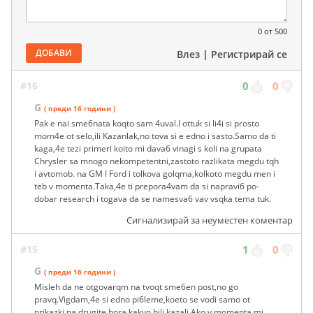
0
от 500
ДОБАВИ
Влез
|
Регистрирай се
#16
0
0
G
( преди 16 години )
Pak e nai sme6nata koqto sam 4uval.I ottuk si li4i si prosto
mom4e ot selo,ili Kazanlak,no tova si e edno i sasto.Samo da ti
kaga,4e tezi primeri koito mi dava6 vinagi s koli na grupata
Chrysler sa mnogo nekompetentni,zastoto razlikata megdu tqh
i avtomob. na GM I Ford i tolkova golqma,kolkoto megdu men i
teb v momenta.Taka,4e ti prepora4vam da si napravi6 po-
dobar research i togava da se namesva6 vav vsqka tema tuk.
Сигнализирай за неуместен коментар
#15
1
0
G
( преди 16 години )
Misleh da ne otgovarqm na tvoqt sme6en post,no go
pravq.Vigdam,4e si edno pi6leme,koeto se vodi samo ot
prikazki na drugite hora kakvo bili kazali.Ako v momenta mi