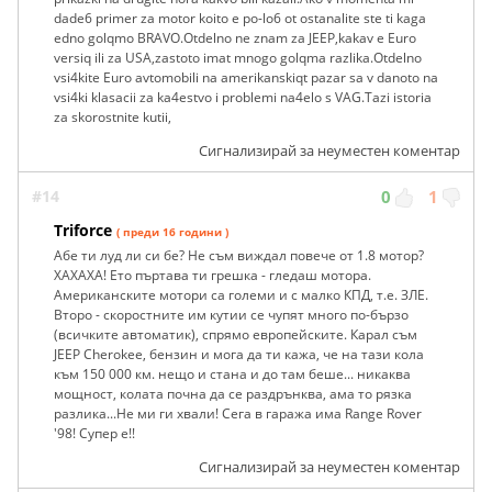
dade6 primer za motor koito e po-lo6 ot ostanalite ste ti kaga
edno golqmo BRAVO.Otdelno ne znam za JEEP,kakav e Euro
versiq ili za USA,zastoto imat mnogo golqma razlika.Otdelno
vsi4kite Euro avtomobili na amerikanskiqt pazar sa v danoto na
vsi4ki klasacii za ka4estvo i problemi na4elo s VAG.Tazi istoria
za skorostnite kutii,
Сигнализирай за неуместен коментар
#14
0
1
Triforce
( преди 16 години )
Абе ти луд ли си бе? Не съм виждал повече от 1.8 мотор?
ХАХАХА! Ето пъртава ти грешка - гледаш мотора.
Американските мотори са големи и с малко КПД, т.е. ЗЛЕ.
Второ - скоростните им кутии се чупят много по-бързо
(всичките автоматик), спрямо европейските. Карал съм
JEEP Cherokee, бензин и мога да ти кажа, че на тази кола
към 150 000 км. нещо и стана и до там беше... никаква
мощност, колата почна да се раздрънква, ама то рязка
разлика...Не ми ги хвали! Сега в гаража има Range Rover
'98! Супер е!!
Сигнализирай за неуместен коментар