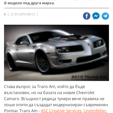
й модели под друга марка.
6
21.01.2010 08:12
Става въпрос за Trans Am, който да бъде
възстановен, но на базата на новия Chevrolet
Camaro. Всъщност редица тунери вече правиха не
лоши опити да създадат модернизиран съвременен
Pontiac Trans Am -
ASC Creative Services
,
Lingenfelter
,