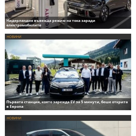
Нидерландия въвежда режим на тока заради
електромобилите
НОВИНИ
Първата станция, която зарежда EV за 5 минути, беше открита
в Европа
НОВИНИ