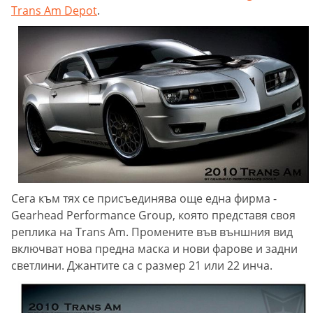
Trans Am Depot
.
Сега към тях се присъединява още една фирма -
Gearhead Performance Group, която представя своя
реплика на Trans Am. Промените във външния вид
включват нова предна маска и нови фарове и задни
светлини. Джантите са с размер 21 или 22 инча.