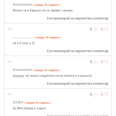
Анонимен
( преди 16 години )
Жалко че в Европа не се правят такива.
Сигнализирай за неуместен коментар
#9
0
0
....................
( преди 16 години )
ne e li zvqr a :))
Сигнализирай за неуместен коментар
#8
0
0
Анонимен
( преди 16 години )
ауууууу, че лошо гледа!наистина колата е страшна!
Сигнализирай за неуместен коментар
#7
0
0
DOBO
( преди 16 години )
Za Men kolata e superr
Сигнализирай за неуместен коментар