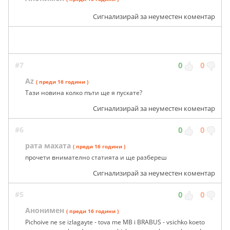
Сигнализирай за неуместен коментар
#7
0
0
Az
( преди 16 години )
Тази новина колко пъти ще я пускате?
Сигнализирай за неуместен коментар
#6
0
0
рата махата
( преди 16 години )
прочети внимателно статията и ще разбереш
Сигнализирай за неуместен коментар
#5
0
0
Анонимен
( преди 16 години )
Pichoive ne se izlagayte - tova me MB i BRABUS - vsichko koeto