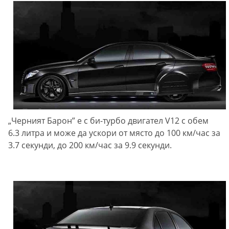
„Черният Барон” е с би-турбо двигател V12 с обем
6.3 литра и може да ускори от място до 100 км/час за
3.7 секунди, до 200 км/час за 9.9 секунди.