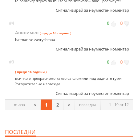
te napravqt trqbva da mu se vuzhishtavate... take - pochvayte!
Сигнализирай за неуместен коментар
#4
0
0
Анонимен
( преди 16 години )
batman se zavryshtaaa
Сигнализирай за неуместен коментар
#3
0
0
( преди 16 години )
всичко е прекрасноно какво са сложили над задните гуми
?отвратително изглежда
Сигнализирай за неуместен коментар
<
1
2
>
първа
последна
1 - 10 от 12
ПОСЛЕДНИ