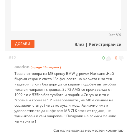
0
от 500
ДОБАВИ
Влез
|
Регистрирай се
#12
0
0
avadon
( преди 16 години )
Това е отговoра нз МБ срещу BMW g-power Huricane .Най-
бързия седан в света ! За феновете на марката и за тея
където я плюят без дори да са карали подобен автомобил
нека си направят справка...SL 73 AMG се произвежда от
1992 г и е 535hp без турбота и подобни.Сигурно и тя е
"грозна и тромава" .И незабравяйте , че MB е символ на
социален статус (не само лукс и мощ )Аз лично имам
удоволствието да шофирам MB CLK stock от години, не
тунингован и съм очарован!!!Поздрави на всички фенове
на марката !
Сигнализирай за неуместен коментар