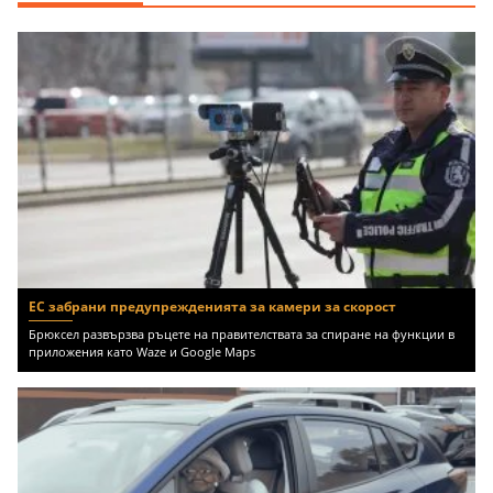
ЕС забрани предупрежденията за камери за скорост
Брюксел развързва ръцете на правителствата за спиране на функции в
приложения като Waze и Google Maps