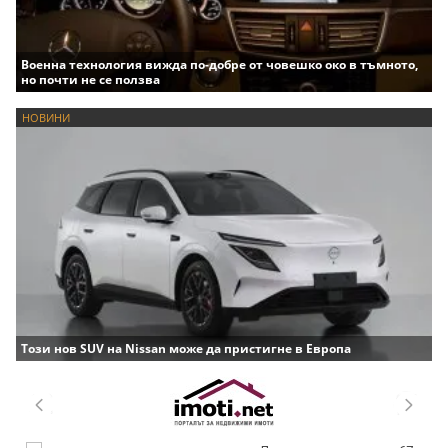
Военна технология вижда по-добре от човешко око в тъмното,
но почти не се ползва
НОВИНИ
Този нов SUV на Nissan може да пристигне в Европа