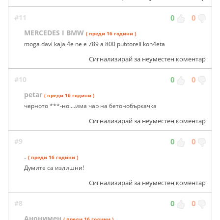
#11
0
0
MERCEDES I BMW
( преди 16 години )
moga davi kaja 4e ne e 789 a 800 pu6toreli kon4eta
Сигнализирай за неуместен коментар
#10
0
0
petar
( преди 16 години )
черното ***-но....има чар на бетонобъркачка
Сигнализирай за неуместен коментар
#9
0
0
.
( преди 16 години )
Думите са излишни!
Сигнализирай за неуместен коментар
#8
0
0
Анонимен
( преди 16 години )