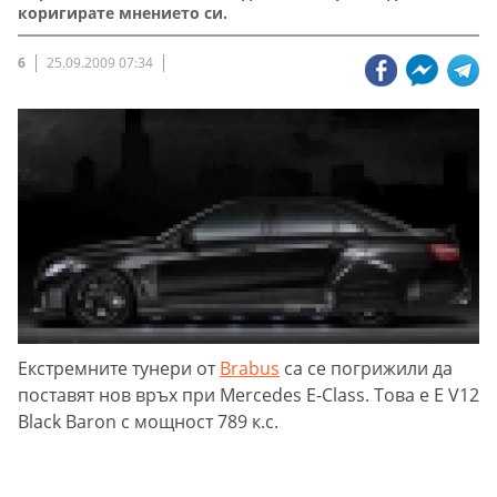
коригирате мнението си.
6
25.09.2009 07:34
Екстремните тунери от
Brabus
са се погрижили да
поставят нов връх при Mercedes E-Class. Това е E V12
Black Baron с мощност 789 к.с.