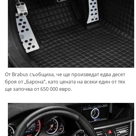
От Brabus съобщиха, че ще произведат едва десет
броя от „Барона”, като цената на всеки един от тях
ще започва от 650 000 евро.