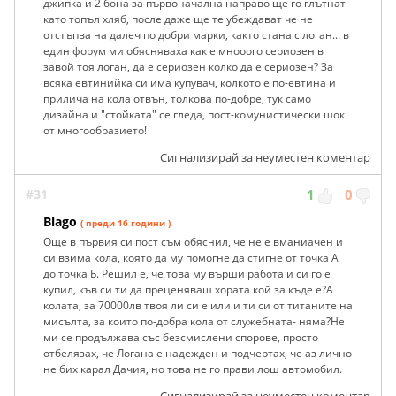
джипка и 2 бона за първоначална направо ще го глътнат
като топъл хляб, после даже ще те убеждават че не
отстъпва на далеч по добри марки, както стана с логан... в
един форум ми обясняваха как е мнооого сериозен в
завой тоя логан, да е сериозен колко да е сериозен? За
всяка евтинийка си има купувач, колкото е по-евтина и
прилича на кола отвън, толкова по-добре, тук само
дизайна и "стойката" се гледа, пост-комунистически шок
от многообразието!
Сигнализирай за неуместен коментар
#31
1
0
Blago
( преди 16 години )
Още в първия си пост съм обяснил, че не е вманиачен и
си взима кола, която да му помогне да стигне от точка А
до точка Б. Решил е, че това му върши работа и си го е
купил, къв си ти да преценяваш хората кой за къде е?А
колата, за 70000лв твоя ли си е или и ти си от титаните на
мисълта, за които по-добра кола от служебната- няма?Не
ми се продължава със безсмислени спорове, просто
отбелязах, че Логана е надежден и подчертах, че аз лично
не бих карал Дачия, но това не го прави лош автомобил.