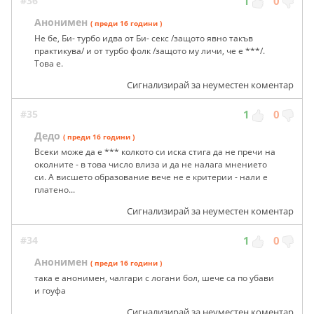
#36
1
0
Анонимен
( преди 16 години )
Не бе, Би- турбо идва от Би- секс /защото явно такъв
практикува/ и от турбо фолк /защото му личи, че е ***/.
Това е.
Сигнализирай за неуместен коментар
#35
1
0
Дедо
( преди 16 години )
Всеки може да е *** колкото си иска стига да не пречи на
околните - в това число влиза и да не налага мнението
си. А висшето образование вече не е критерии - нали е
платено...
Сигнализирай за неуместен коментар
#34
1
0
Анонимен
( преди 16 години )
така е анонимен, чалгари с логани бол, шече са по убави
и гоуфа
Сигнализирай за неуместен коментар