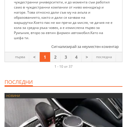
чуждестранни университети, и до момента съм работил
само в чуждестранни компании от ниво мениджър и
нагоре. Това относно дали съм му на акъла и
образованието, както и дали се качвам на
маршрутки.Което пак не ми пречи да мисля, че дачия не е
кола за средна ръка човек, а е измислена първо за
Румъния, второ за евтин фирмен автомобил.Като на
шефа ти.
Сигнализирай за неуместен коментар
<
1
2
3
4
>
първа
последна
1 - 10 от 37
ПОСЛЕДНИ
НОВИНИ