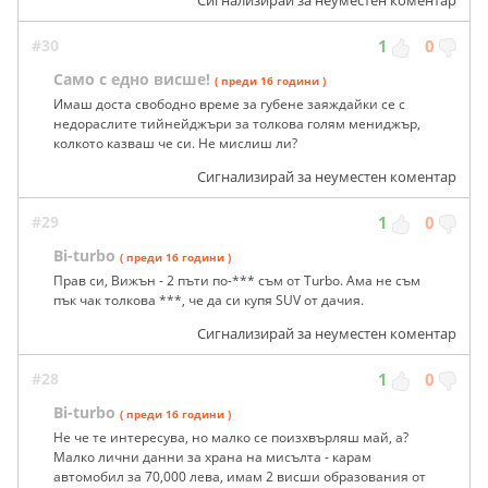
Сигнализирай за неуместен коментар
#30
1
0
Само с едно висше!
( преди 16 години )
Имаш доста свободно време за губене заяждайки се с
недораслите тийнейджъри за толкова голям мениджър,
колкото казваш че си. Не мислиш ли?
Сигнализирай за неуместен коментар
#29
1
0
Bi-turbo
( преди 16 години )
Прав си, Вижън - 2 пъти по-*** съм от Turbo. Ама не съм
пък чак толкова ***, че да си купя SUV от дачия.
Сигнализирай за неуместен коментар
#28
1
0
Bi-turbo
( преди 16 години )
Не че те интересува, но малко се поизхвърляш май, а?
Малко лични данни за храна на мисълта - карам
автомобил за 70,000 лева, имам 2 висши образования от