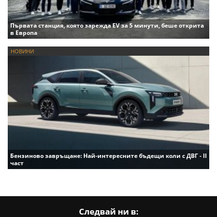
Първата станция, която зарежда EV за 5 минути, беше открита
в Европа
НОВИНИ
Бензиново завръщане: Най-интересните бъдещи коли с ДВГ - II
част
Следвай ни в: