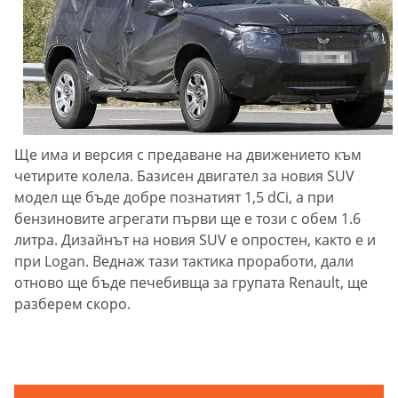
Ще има и версия с предаване на движението към
четирите колела. Базисен двигател за новия SUV
модел ще бъде добре познатият 1,5 dCi, а при
бензиновите агрегати първи ще е този с обем 1.6
литра. Дизайнът на новия SUV е опростен, както е и
при Logan. Веднаж тази тактика проработи, дали
отново ще бъде печебивща за групата Renault, ще
разберем скоро.