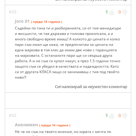
#33
1
0
Joro 01
( преди 16 години )
Съдейки по тона ти и разбиранията, си от тия мениджъри
и висшисти, че тая държава е толкова прокопсала, а и
много свободно време имаш! А колкото до цената и колко
пари съм имал ще кажа, че предпочитам за цената на
една маркова в тоя клас да имам две нови с гаранцията
на марковата. С останалите пари ще си свърша друга
работа. А и не съм ги купил накуп, а през 1.5 години точно
защото съм се убедил в качествата и надеждността. Като
си от другата КЛАСА защо се занимаваш с тия под твойто
ниво?!
Сигнализирай за неуместен коментар
#32
1
0
Анонимен
( преди 16 години )
Не че не съм на твоето мнение, но хората с мечта по