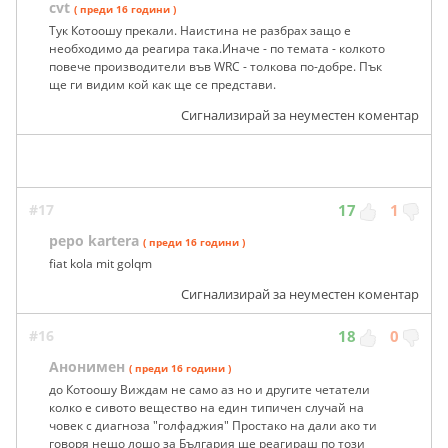
cvt
( преди 16 години )
Тук Котоошу прекали. Наистина не разбрах защо е
необходимо да реагира така.Иначе - по темата - колкото
повече производители във WRC - толкова по-добре. Пък
ще ги видим кой как ще се представи.
Сигнализирай за неуместен коментар
#17
17
1
pepo kartera
( преди 16 години )
fiat kola mit golqm
Сигнализирай за неуместен коментар
#16
18
0
Анонимен
( преди 16 години )
до Котоошу Виждам не само аз но и другите четатели
колко е сивото вещество на един типичен случай на
човек с диагноза "голфаджия" Простако на дали ако ти
говоря нещо лошо за България ще реагираш по този