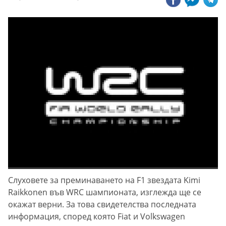
Слуховете за преминаването на F1 звездата Kimi
Raikkonen във WRC шампионата, изглежда ще се
окажат верни. За това свидетелства последната
информация, според която Fiat и Volkswagen