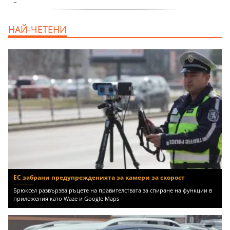
продава, Къща, 370 m2 София област, гр.
НАЙ-ЧЕТЕНИ
Костинброд, 358000 EUR
ЕС забрани предупрежденията за камери за скорост
Брюксел развързва ръцете на правителствата за спиране на функции в
приложения като Waze и Google Maps