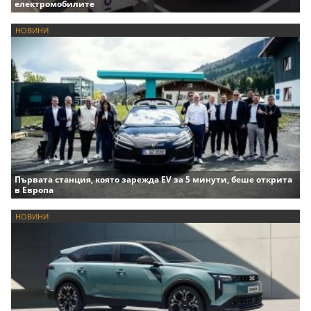
електромобилите
НОВИНИ
Първата станция, която зарежда EV за 5 минути, беше открита
в Европа
НОВИНИ