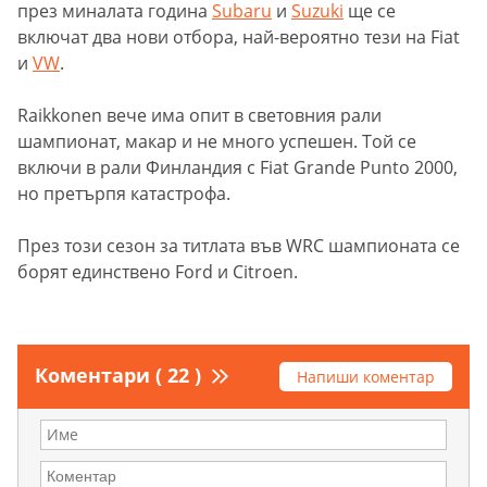
през миналата година
Subaru
и
Suzuki
ще се
включат два нови отбора, най-вероятно тези на Fiat
и
VW
.
Raikkonen вече има опит в световния рали
шампионат, макар и не много успешен. Той се
включи в рали Финландия с Fiat Grande Punto 2000,
но претърпя катастрофа.
През този сезон за титлата във WRC шампионата се
борят единствено Ford и Citroen.
Коментари ( 22 )
Напиши коментар