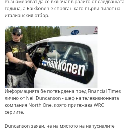
възнамеряват да се включат в ралито от следващата
година, а Raikkonen е спряган като първи пилот на
италианския отбор.
Информацията бе потвърдена пред Financial Times
лично от Neil Duncanson - шеф на телевизионната
компания North One, която притежава WRC
сериите.
Duncanson заяви, че на мястото на напусналите