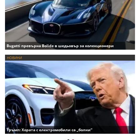
Bugatti превърна Bolide в шедьовър за колекционери
НОВИНИ
Тръмп: Хората с електромобили са „болни“