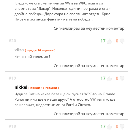
Гледам, че сте скептични за VW във WRC, ама я си
спомнете за "Дакар". Няколко години програма и опа -
двойна победа... Директора на спортният отдел - Крис
Нисен е истински фанатик на тема победа...
Сигнализирай за неуместен коментар
#20
17
0
vilza
( преди 16 години )
kimi е най-големия !
Сигнализирай за неуместен коментар
#19
17
0
nikkei
( преди 16 години )
Чудя се Fiat на каква база ще си пуснат WRC-to на Grande
Punto ли или ще е нещо друго? А отностно VW тея яко ще
се изложат, недостижими са Ford и Citroen.
Сигнализирай за неуместен коментар
#18
17
0