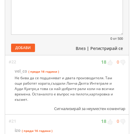
0
от 500
ДОБАВИ
Влез
|
Регистрирай се
#22
18
0
vel_co
( преди 16 години )
Не бива да се подценяват и двата производителя. Там
още работят хората,създали Ланча Делта Интеграле и
Ауди Куатро,а това са най-добрите рали коли на всички
времена. Останалото е въпрос на пилоти,картировка и
късмет.
Сигнализирай за неуместен коментар
#21
18
0
izo
( преди 16 години )