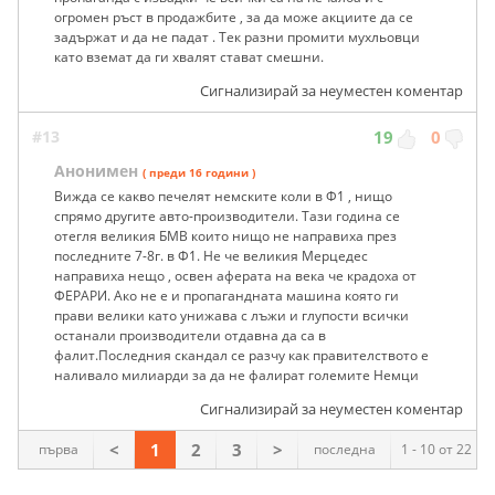
огромен ръст в продажбите , за да може акциите да се
задържат и да не падат . Тек разни промити мухльовци
като вземат да ги хвалят стават смешни.
Сигнализирай за неуместен коментар
#13
19
0
Анонимен
( преди 16 години )
Вижда се какво печелят немските коли в Ф1 , нищо
спрямо другите авто-производители. Тази година се
отегля великия БМВ които нищо не направиха през
последните 7-8г. в Ф1. Не че великия Мерцедес
направиха нещо , освен аферата на века че крадоха от
ФЕРАРИ. Ако не е и пропагандната машина която ги
прави велики като унижава с лъжи и глупости всички
останали производители отдавна да са в
фалит.Последния скандал се разчу как правителството е
наливало милиарди за да не фалират големите Немци
Сигнализирай за неуместен коментар
<
1
2
3
>
първа
последна
1 - 10 от 22