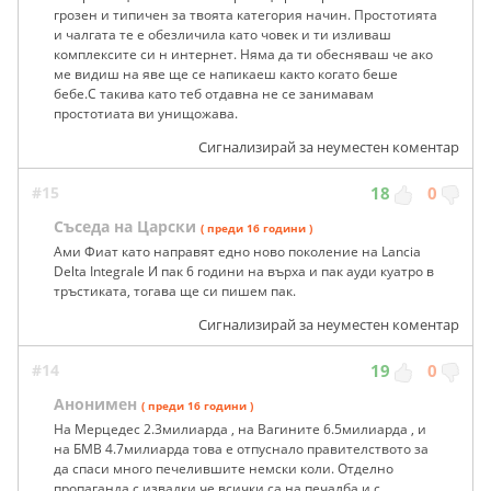
грозен и типичен за твоята категория начин. Простотията
и чалгата те е обезличила като човек и ти изливаш
комплексите си н интернет. Няма да ти обесняваш че ако
ме видиш на яве ще се напикаеш както когато беше
бебе.С такива като теб отдавна не се занимавам
простотиата ви унищожава.
Сигнализирай за неуместен коментар
#15
18
0
Съседа на Царски
( преди 16 години )
Ами Фиат като направят едно ново поколение на Lancia
Delta Integrale И пак 6 години на върха и пак ауди куатро в
тръстиката, тогава ще си пишем пак.
Сигнализирай за неуместен коментар
#14
19
0
Анонимен
( преди 16 години )
На Мерцедес 2.3милиарда , на Вагините 6.5милиарда , и
на БМВ 4.7милиарда това е отпуснало правителството за
да спаси много печелившите немски коли. Отделно
пропаганда с извадки че всички са на печалба и с