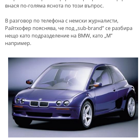
внася по-голяма яснота по този въпрос.
В разговор по телефона с немски журналисти,
Райтхофер пояснява, че под „sub-brand” се разбира
нещо като подразделение на BMW, като „М”
например.