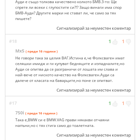
Ауди е също толкова качествено колкото БМВ.3-то: Ще
спрете ли всеки с глупостите си?!? Защо винаги има спор
БМВ-Ауди? Другите марки не стават ли, че само за тях
пишете?
Сигнализирай за неуместен коментар
#18
1
1
Mx5
( преди 16 години )
Не говори така за целия ВАГ.Истина е,че Фолксваген имат
селяшки имидж и ги купуват бедняците и изпадналите,но
Ауди се опитва да се разграничи от лошата им слава и
най-вече от ниското качество на Фолксваген.Ауди са
далече от класата на баварците,но поне се опитват.
Сигнализирай за неуместен коментар
#17
1
1
750i
( преди 16 години )
Така е,BMW си е BMW.VAG прави някакви отчаяни
напъни,но с тях стига само до тоалетната.
Сигнализирай за неуместен коментар