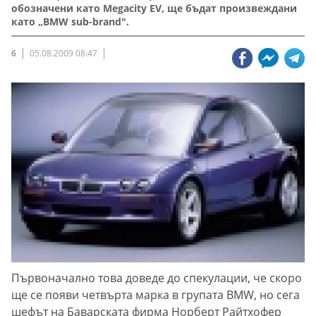
обозначени като Megacity ЕV, ще бъдат произвеждани
като „BMW sub-brand".
6
05.08.2009 08:47
Първоначално това доведе до спекулации, че скоро
ще се появи четвърта марка в групата BMW, но сега
шефът на Баварската фирма Норберт Райтхофер