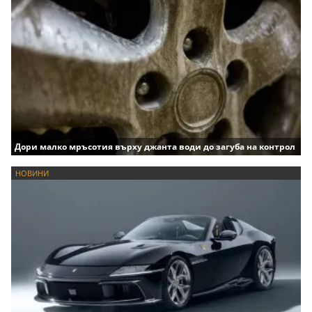
Дори малко мръсотия върху джанта води до загуба на контрол
НОВИНИ