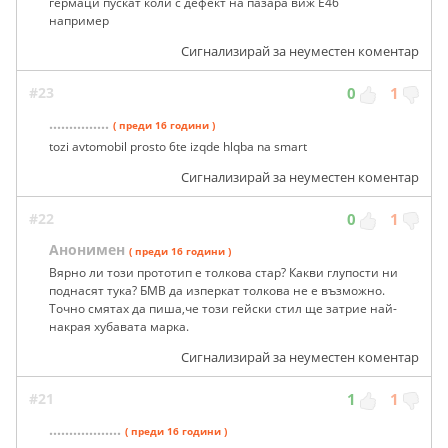
гермаци пускат коли с дефект на пазара виж Е46
например
Сигнализирай за неуместен коментар
#23
0
1
...............
( преди 16 години )
tozi avtomobil prosto 6te izqde hlqba na smart
Сигнализирай за неуместен коментар
#22
0
1
Анонимен
( преди 16 години )
Вярно ли този прототип е толкова стар? Какви глупости ни
поднасят тука? БМВ да изперкат толкова не е възможно.
Точно смятах да пиша,че този гейски стил ще затрие най-
накрая хубавата марка.
Сигнализирай за неуместен коментар
#21
1
1
..................
( преди 16 години )