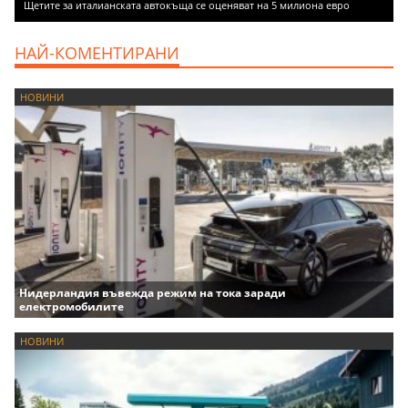
Щетите за италианската автокъща се оценяват на 5 милиона евро
НАЙ-КОМЕНТИРАНИ
НОВИНИ
Нидерландия въвежда режим на тока заради
електромобилите
НОВИНИ