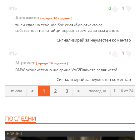
#16
0
1
Анонимен
( преди 16 години )
ти си спал на течение бре селякбмв откакто са
собственост на китайци вървят стремглаво към дъното
Сигнализирай за неуместен коментар
#15
1
1
M-power
( преди 16 години )
BMW оконачетелно ще срине VAG!Плачете селянчета!
Сигнализирай за неуместен коментар
<
1
2
3
>
първа
последна
1 - 10 от 24
ПОСЛЕДНИ
НОВИНИ