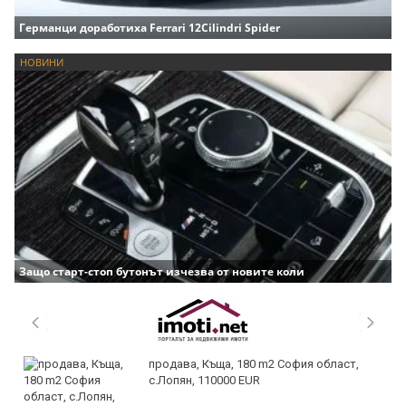
Германци доработиха Ferrari 12Cilindri Spider
НОВИНИ
Защо старт-стоп бутонът изчезва от новите коли
продава, Къща, 180 m2 София област,
с.Лопян, 110000 EUR