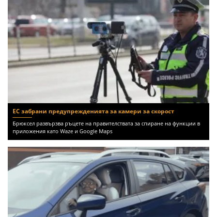
ЕС забрани предупрежденията за камери за скорост
Брюксел развързва ръцете на правителствата за спиране на функции в
приложения като Waze и Google Maps