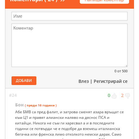
0
от 500
ДОБАВИ
Влез
|
Регистрирай се
#24
0
2
Бон
( преди 16 години )
Абе БМВ са пред фалит, и затрова сменят азара връщат се
към Ц1 и правят алиански наляво на дяснос ПСА и
китайци. Никога не съм ги харесвал а и в последните
години се потвърди че е подобре да вземеш италианска
бегачка или френска лимо отколкото немски дарак. Само