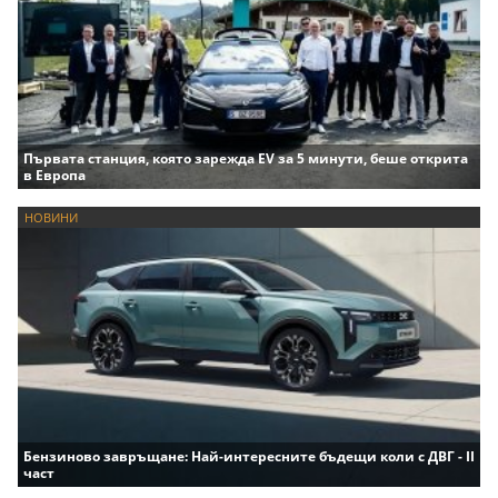
Първата станция, която зарежда EV за 5 минути, беше открита
в Европа
НОВИНИ
Бензиново завръщане: Най-интересните бъдещи коли с ДВГ - II
част