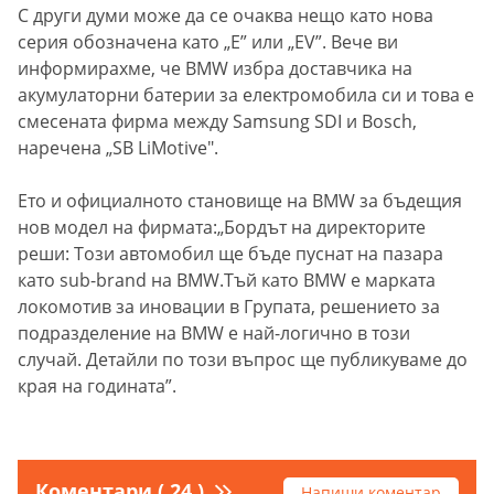
С други думи може да се очаква нещо като нова
серия обозначена като „E” или „EV”. Вече ви
информирахме, че BMW избра доставчика на
акумулаторни батерии за електромобила си и това е
смесената фирма между Samsung SDI и Bosch,
наречена „SB LiMotive".
Ето и официалното становище на BMW за бъдещия
нов модел на фирмата:„Бордът на директорите
реши: Този автомобил ще бъде пуснат на пазара
като sub-brand на BMW.Тъй като BMW е марката
локомотив за иновации в Групата, решението за
подразделение на BMW е най-логично в този
случай. Детайли по този въпрос ще публикуваме до
края на годината”.
Коментари ( 24 )
Напиши коментар